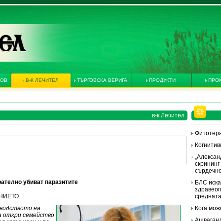
КОВ
В-К ЛЕЧИТЕЛ
ТЪРГОВСКА ВЕРИГА
ПРОДУКТИ
ПРО
в-к Лечител
Фитотера
Когнитив
„Алексан
скрининг 
сърдечно
рателно убиват паразитите
БЛС иска
здравеоп
ЕНИЕТО
средната
оводството на
Кога мож
а откри семейство
Ашваганд