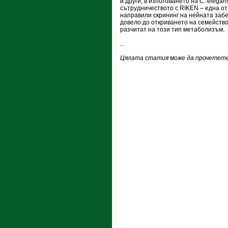
и други, в използването на C. elega
сътрудничеството с RIKEN – една от
направили скрининг на нейната забе
довело до откриването на семейств
разчитат на този тип метаболизъм.
...
Цялата статия може да прочетете 