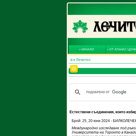
НАЧАЛО
ОТ АТАНАС ЦОН
в-к Лечител
Естествени съединения, които изби
Брой: 25, 20 юни 2024 - БИЛКОЛЕЧ
Международно изследване под рък
Университета на Торонто в Канад