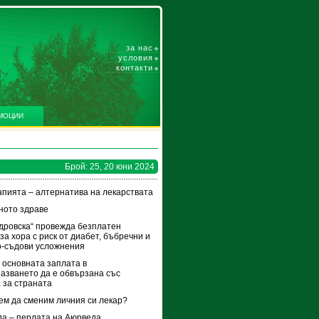
за нас
условия
контакти
МОЦИИ
Брой: 25, 20 юни 2024
пията – алтернатива на лекарствата
ното здраве
дровска“ провежда безплатен
за хора с риск от диабет, бъбречни и
-съдови усложнения
 основната заплата в
азването да е обвързана със
 за страната
ем да сменим личния си лекар?
а – перлата на Аюрведа