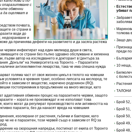
л като нови и по-
и опаразитяване с
Естестве
ните обменни
убиват п
за да оцеляват в
Забравет
заболяв
редством почвата,
Маринова
ащите се страни в
толкова 
аразити води до
, недохранване и
Защо дец
може да причинява дефекти на развитието и да засяга растежа
Признаци
ни червеи инфектират над един милиард души в света,
преди по
азвиващите се страни без пълно здравно обслужване и хигиенна
и, първи автор на изследването и докторант в Центъра за
България
ания „Донъли“ на Университета на Торонто. – Паразитите
10 неща,
 налични антихелминтни лекарства, така че има спешна нужда
Билколеч
арват голяма част от своя жизнен цикъл в тялото на човешки
с болест
ъм условията в чревния тракт, особено липсата на кислород, те
ойто е зависим от вещество, наречено родохинон (RQ).
Растения
овешки гостоприемник в продължение на много месеци, като
ТАЛОНИ
ат адаптивния обменен процес на паразитните червеи, защото
аразите – хората не произвеждат и не използват това
Брой 52,
 които могат да регулират производството или активността на
ктивно паразита, без да нанасят вреда на човешкия
Брой 51,
инения, изолирани от растения, гъбички и бактерии, като
Брой 50,
ар че не е паразитен, този червей също е зависим от RQ за
Брой 49,
ород.
арение на скорошния напредък, постигнат от екипа от Торонто
Брой 48,