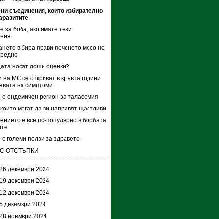
ни съединения, които избирателно
аразитите
е за боба, ако имате тези
ания
нето в бира прави печеното месо не
вредно
ата носят лоши оценки?
 на МС се откриват в кръвта години
явата на симптоми
 е ендемичен регион за таласемия
 които могат да ви направят щастливи
ението е все по-популярно в борбата
ите
 с големи ползи за здравето
 С ОТСТЪПКИ
 26 декември 2024
 19 декември 2024
 12 декември 2024
 5 декември 2024
 28 ноември 2024