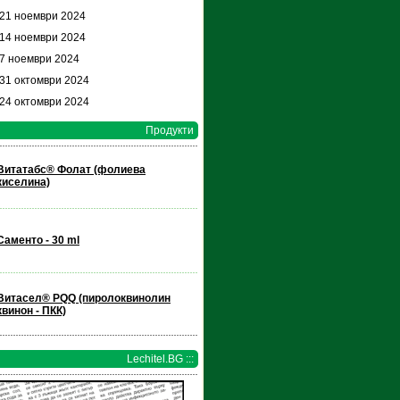
 21 ноември 2024
 14 ноември 2024
 7 ноември 2024
 31 октомври 2024
 24 октомври 2024
Продукти
Витатабс® Фолат (фолиева
киселина)
Саменто - 30 ml
Витасел® РQQ (пиролоквинолин
квинон - ПКК)
Lechitel.BG :::