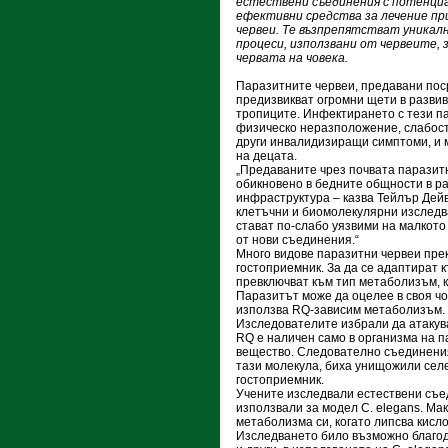
естествени съединения с потенциа
ефективни средства за лечение пр
червеи. Те възпрепятстват уникал
процеси, използвани от червеите, 
червата на човека.
Паразитните червеи, предавани пос
предизвикват огромни щети в развив
тропиците. Инфектирането с тези п
физическо неразположение, слабост
други инвалидизиращи симптоми, и 
на децата.
„Предаваните чрез почвата паразит
обикновено в бедните общности в р
инфраструктура – казва Тейлър Дейв
клетъчни и биомолекулярни изследв
стават по-слабо уязвими на малкото
от нови съединения.“
Много видове паразитни червеи прек
гостоприемник. За да се адаптират к
превключват към тип метаболизъм, к
Паразитът може да оцелее в своя ч
използва RQ-зависим метаболизъм.
Изследователите избрали да атакув
RQ е наличен само в организма на п
вещество. Следователно съединения,
тази молекула, биха унищожили селе
гостоприемник.
Учените изследвали естествени съед
използвали за модел C. elegans. Мак
метаболизма си, когато липсва кисл
Изследването било възможно благод