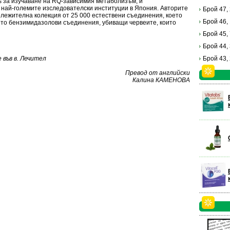
ns за изучаване на RQ-зависимия метаболизъм, и
 най-големите изследователски институции в Япония. Авторите
Брой 47,
лежителна колекция от 25 000 естествени съединения, което
Брой 46,
ото бензимидазолови съединения, убиващи червеите, които
Брой 45,
Брой 44,
във в. Лечител
Брой 43,
Превод от английски
Калина КАМЕНОВА