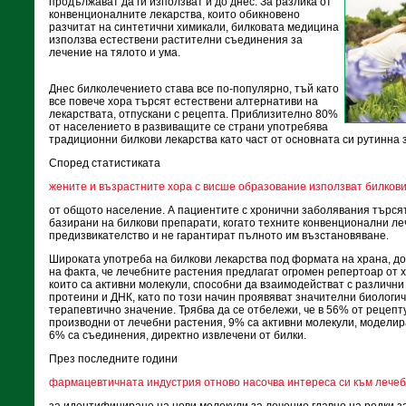
продължават да ги използват и до днес. За разлика от
конвенционалните лекарства, които обикновено
разчитат на синтетични химикали, билковата медицина
използва естествени растителни съединения за
лечение на тялото и ума.
Днес билколечението става все по-популярно, тъй като
все повече хора търсят естествени алтернативи на
лекарствата, отпускани с рецепта. Приблизително 80%
от населението в развиващите се страни употребява
традиционни билкови лекарства като част от основната си рутинна 
Според статистиката
жените и възрастните хора с висше образование използват билкови
от общото население. А пациентите с хронични заболявания търся
базирани на билкови препарати, когато техните конвенционални ле
предизвикателство и не гарантират пълното им възстановяване.
Широката употреба на билкови лекарства под формата на храна, до
на факта, че лечебните растения предлагат огромен репертоар от 
които са активни молекули, способни да взаимодействат с различн
протеини и ДНК, като по този начин проявяват значителни биологич
терапевтично значение. Трябва да се отбележи, че в 56% от рецеп
производни от лечебни растения, 9% са активни молекули, моделир
6% са съединения, директно извлечени от билки.
През последните години
фармацевтичната индустрия отново насочва интереса си към лече