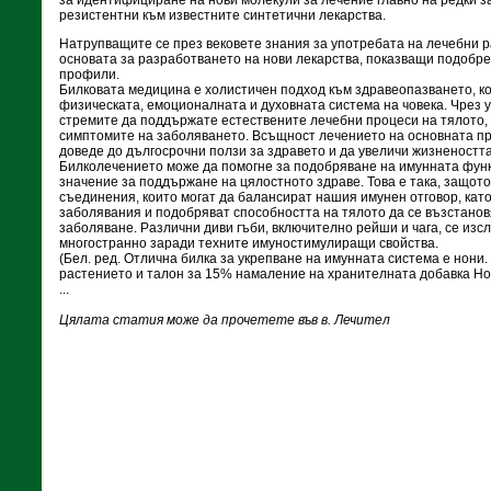
за идентифициране на нови молекули за лечение главно на редки за
резистентни към известните синтетични лекарства.
Натрупващите се през вековете знания за употребата на лечебни 
основата за разработването на нови лекарства, показващи подобр
профили.
Билковата медицина е холистичен подход към здравеопазването, ко
физическата, емоционалната и духовната система на човека. Чрез у
стремите да поддържате естествените лечебни процеси на тялото, 
симптомите на заболяването. Всъщност лечението на основната п
доведе до дългосрочни ползи за здравето и да увеличи жизнеността
Билколечението може да помогне за подобряване на имунната функ
значение за поддържане на цялостното здраве. Това е така, защот
съединения, които могат да балансират нашия имунен отговор, кат
заболявания и подобряват способността на тялото да се възстанов
заболяване. Различни диви гъби, включително рейши и чага, се изс
многостранно заради техните имуностимулиращи свойства.
(Бел. ред. Отлична билка за укрепване на имунната система е нони.
растението и талон за 15% намаление на хранителната добавка Нон
...
Цялата статия може да прочетете във в. Лечител