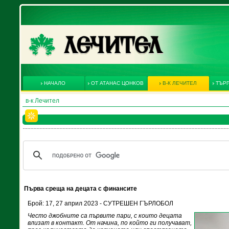
НАЧАЛО
ОТ АТАНАС ЦОНКОВ
В-К ЛЕЧИТЕЛ
ТЪРГ
в-к Лечител
Първа среща на децата с финансите
Брой: 17, 27 април 2023 - СУТРЕШЕН ГЪРЛОБОЛ
Често джобните са първите пари, с които децата
влизат в контакт. От начина, по който ги получават,