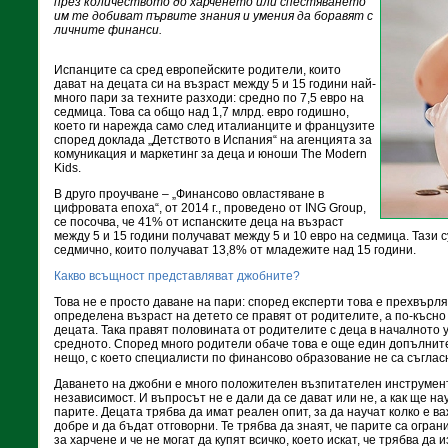
през количеството до харченето или спестяването
им те добиват първите знания и умения да боравят с
личните финанси.
Испанците са сред европейските родители, които
дават на децата си на възраст между 5 и 15 години най-
много пари за техните разходи: средно по 7,5 евро на
седмица. Това са общо над 1,7 млрд. евро годишно,
което ги нарежда само след италианците и французите
според доклада „Детството в Испания“ на агенцията за
комуникация и маркетинг за деца и юноши The Modern
Kids.
В друго проучване – „Финансово овластяване в
цифровата епоха“, от 2014 г., проведено от ING Group,
се посочва, че 41% от испанските деца на възраст
между 5 и 15 години получават между 5 и 10 евро на седмица. Тази 
седмично, които получават 13,8% от младежите над 15 години.
Какво всъщност представляват джобните?
Това не е просто даване на пари: според експерти това е прехвърля
определена възраст на детето се правят от родителите, а по-късн
децата. Така правят половината от родителите с деца в началното 
средното. Според много родители обаче това е още един допълнит
нещо, с което специалисти по финансово образование не са съглас
Даването на джобни е много положителен възпитателен инструмент
независимост. И въпросът не е дали да се дават или не, а как ще на
парите. Децата трябва да имат реален опит, за да научат колко е в
добре и да бъдат отговорни. Те трябва да знаят, че парите са огра
за харчене и че не могат да купят всичко, което искат, че трябва да 