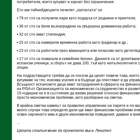
потребители, които купуват и харчат без ограничения.
Ето как тийнейджърите печелят „заплатата“ си:
• 79 от сто са получили пари като подарък от роднини и приятели;
• 36 от сто са били възнаградени за свършена домакинска работа;
• 32 от сто имат стипендия;
• 25 от сто са намерили временна работа като градинар и др.;
• 23 от сто са работили през ваканцията или почасово като детегле
• 17 от сто са помагали в семейния бизнес. Данните са от допитван
испански ученици, а сборът не дава 100, тъй като непълнолетните с
опции.
На подрастващите трябва да се посочи да ценят повече това, което и
купуваме за тях, изисква усилия и в бъдеще да спестяват и да упра
Всъщност испанските деца имат затруднения в сферата на финанс
на PISA от Организацията за икономическо сътрудничество и разви
15-годишни не е в състояние да взема решения относно финансови
прости икономически проблеми, като разбиране на сметка.
В крайна сметка навикът за правилно управление на парите е по-важ
много случаи това определя дали ще имат финансови проблеми или 
освен харченето има и други икономически поведения: даване и взим
...
Цялата статия може да прочетете във в. Лечител