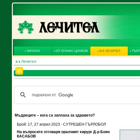
НАЧАЛО
ОТ АТАНАС ЦОНКОВ
В-К ЛЕЧИТЕЛ
ТЪРГ
в-к Лечител
Мъдреците – кога са заплаха за здравето?
Брой: 17, 27 април 2023 - СУТРЕШЕН ГЪРЛОБОЛ
На въпросите отговаря оралният хирург Д-р Боян
КАСАБОВ