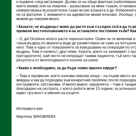
е кървене след екстракция. Дължи се на общи фактори (заболявани
които взима) или на локални – разкъсване на меки тъкани, отчупван
некюретирана възпалителна тъкан вътре в раната и др. Изброенит
не са фатални. С взимането на адекватни мерки изчезват. Изобщо, 
можем да говорим много.
•
Казахте, че мъдрецът може да расте към съседен зъб и да го р
променя местоположението и на останалите постоянни зъби? Ка
– О, да! Особено когато расте хоризонтално. Освен че се вклинява 
такъв мъдрец по веригата води до разместване не само на потърпев
него. Това е едно от показанията за извършване на операция по о
мъдрец. Това е начинът, друг няма. Хората, които се занимават с 
(ортодонтите), най-често ни изпращат такива пациенти, тъй като т
резултата от многогодишното носене на шини.
•
Какво е необходимо, за да бъде човек орален хирург?
– Това е професия, която изисква няколко неща – на първо място зн
виждаш и как да подходиш към конкретния проблем, после подходя
инструменти, обстановка. И много важно: хирургията – това е танде
благодарен на сестрата, с която работя вече 15 години, за успешна
идват сръчност и умения на ръцете.
Интервюто взе
Мартина ЗИНОВИЕВА