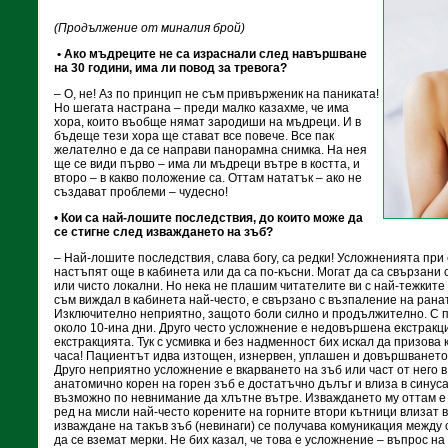
(Продължение от миналия брой)
• Ако мъдреците не са израснали след навършване
на 30 години, има ли повод за тревога?
– О, не! Аз по принцип не съм привърженик на паниката!
Но шегата настрана – преди малко казахме, че има
хора, които въобще нямат зародиши на мъдреци. И в
бъдеще тези хора ще стават все повече. Все пак
желателно е да се направи панорамна снимка. На нея
ще се види първо – има ли мъдреци вътре в костта, и
второ – в какво положение са. Оттам нататък – ако не
създават проблеми – чудесно!
•
Кои са най-лошите последствия, до които може да
се стигне след изваждането на зъб?
– Най-лошите последствия, слава богу, са редки! Усложненията при 
настъпят още в кабинета или да са по-късни. Могат да са свързани
или чисто локални. Но нека не плашим читателите ви с най-тежките
съм виждал в кабинета най-често, е свързано с възпаление на рана
Изключително неприятно, защото боли силно и продължително. С 
около 10-ина дни. Друго често усложнение е недовършена екстракция
екстракцията. Тук с усмивка и без надменност бих искал да призова 
часа! Пациентът идва изтощен, изнервен, уплашен и довършването 
Друго неприятно усложнение е вкарването на зъб или част от него в 
анатомично корен на горен зъб е достатъчно дълъг и влиза в синуса
възможно по невнимание да хлътне вътре. Изваждането му оттам е 
ред на мисли най-често корените на горните втори кътници влизат в
изваждане на такъв зъб (невинаги) се получава комуникация между с
да се вземат мерки. Не бих казал, че това е усложнение – въпрос 