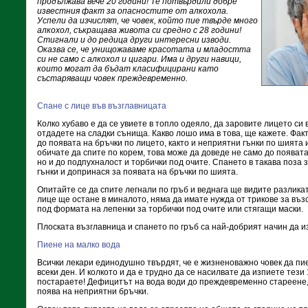
продължава вече 20 години! Те потвърдили добре
известния факт за опасностите от алкохола.
Успели да изчислят, че човек, който пие твърде много
алкохол, съкращава живота си средно с 28 години!
Стигнали и до редица други интересни изводи.
Оказва се, че унищожаваме красотата и младостта
си не само с алкохол и цигари. Има и други навици,
които могат да бъдат класифицирани като
състаряващи човек преждевременно.
Спане с лице във възглавницата
Колко хубаво е да се увиете в топло одеяло, да заровите лицето си 
отдадете на сладки сънища. Какво лошо има в това, ще кажете. Факт 
до появата на бръчки по лицето, както и неприятни гънки по шията 
обичате да спите по корем, това може да доведе не само до появата
но и до подпухналост и торбички под очите. Спането в такава поз
гънки и допринася за появата на бръчки по шията.
Опитайте се да спите легнали по гръб и веднага ще видите разлик
лице ще остане в миналото, няма да имате нужда от трикове за въ
под формата на лепенки за торбички под очите или стягащи маски.
Плоската възглавница и спането по гръб са най-добрият начин да и
Пиене на малко вода
Всички лекари единодушно твърдят, че е жизненоважно човек да пи
всеки ден. И колкото и да е трудно да се насилвате да изпиете тези 
постараете! Дефицитът на вода води до преждевременно стареене,
поява на неприятни бръчки.