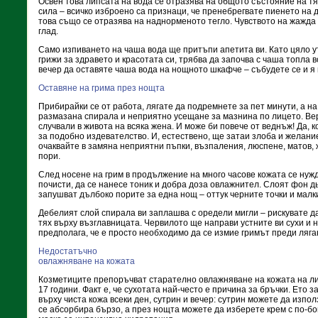
Освен това липсата на вода се отразява на общото състояние на тял
сила – всичко изброено са признаци, че пренебрегвате пиенето на 
това също се отразява на наднорменото тегло. Чувството на жажда 
глад.
Само изпиването на чаша вода ще притъпи апетита ви. Като цяло ут
грижи за здравето и красотата си, трябва да започва с чаша топла в
вечер да оставяте чаша вода на нощното шкафче – събудете се и я 
Оставяне на грима през нощта
Прибирайки се от работа, лягате да подремнете за пет минути, а на
размазана спирала и неприятно усещане за мазнина по лицето. Вер
случвали в живота на всяка жена. И може би повече от веднъж! Да, 
за подобно издевателство. И, естествено, ще затаи злоба и желани
очаквайте в замяна неприятни пъпки, възпаления, люспене, матов,
пори.
След носене на грим в продължение на много часове кожата се нужд
почисти, да се нанесе тоник и добра доза овлажнител. Слоят фон д
запушват дълбоко порите за една нощ – оттук черните точки и малк
Дебелият слой спирала ви заплашва с оредели мигли – рискувате да
тях върху възглавницата. Червилото ще направи устните ви сухи и н
предполага, че е просто необходимо да се измие гримът преди ляга
Недостатъчно
овлажняване на кожата
Козметиците препоръчват старателно овлажняване на кожата на лиц
17 години. Факт е, че сухотата най-често е причина за бръчки. Ето 
върху чиста кожа всеки ден, сутрин и вечер: сутрин можете да изпол
се абсорбира бързо, а през нощта можете да изберете крем с по-бо