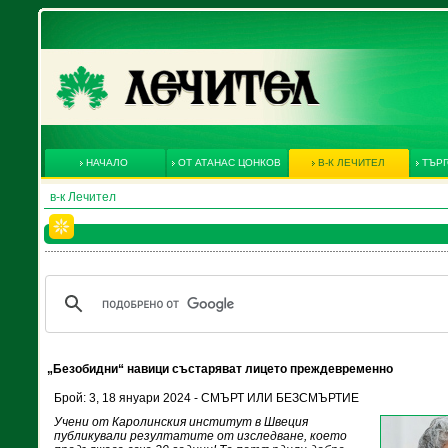
НАЧАЛО
ОТ АТАНАС ЦОНКОВ
В-К ЛЕЧИТЕЛ
ТЪРГ
в-к Лечител
„Безобидни“ навици състаряват лицето преждевременно
Брой: 3, 18 януари 2024 - СМЪРТ ИЛИ БЕЗСМЪРТИЕ
Учени от Каролинския институт в Швеция
публикували резултатите от изследване, което