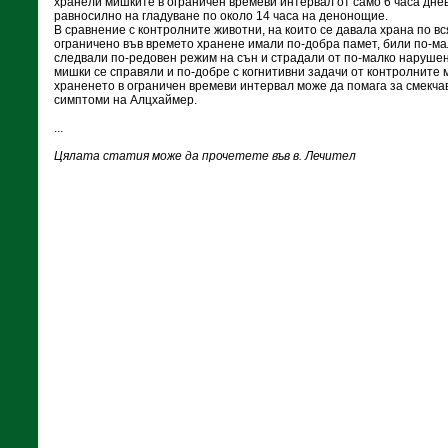
хранели мишките в ограничен времеви интервал от само 6 часа днев
равносилно на гладуване по около 14 часа на денонощие.
В сравнение с контролните животни, на които се давала храна по в
ограничено във времето хранене имали по-добра памет, били по-ма
следвали по-редовен режим на сън и страдали от по-малко нарушен
мишки се справяли и по-добре с когнитивни задачи от контролните 
храненето в ограничен времеви интервал може да помага за смекча
симптоми на Алцхаймер.
...
Цялата статия може да прочетете във в. Лечител