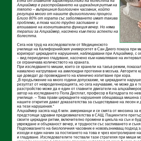
Една от главните характеристики на болестта на
Алцхаймер е разстройването на циркадния ритъм на
тялото – вътрешния биологичен часовник, който
регулира много от нашите физиологични процеси.
Близо 80% от хората със заболяването имат такива
проблеми, в това число трудно заспиване и
влошаване на когнитивната функция вечер. Но няма
терапии за Алцхаймер, насочени към тези аспекти на
болестта.
Сега нов труд на изследователи от Медицинското
училище на Калифорнийския университет в Сан Диего показа при ми
коригират циркадните нарушения, наблюдавани при Алцхаймер, с о
– вид периодично гладуване, насочено към намаляване на интервала
се ограничава количеството на храната.
При изследването мишки, които се хранели на такъв режим, показа
намалено натрупване на амилоидни протеини в мозъка. Авторите ка
ще доведат до провеждането на клинично изпитване при хора.
„В продължение на много години допускахме, че циркадните наруше
резултат от невродегенерацията, но сега научаваме, че може да е 
разстройство може да е един от главните двигатели на алцхаймеро
автор на изследването Пола Десплат, професор в Катедрата по не
училище. – Това прави циркадните нарушения обещаваща мишена з
нашите открития дават доказателства за съществуване на лесен и 
на тези нарушения.“
Алцхаймер засяга над 6 млн. американци и се смята от мнозина за 
предстоящи здравни предизвикателства в САЩ. Пациентите претъ
своите циркадни ритми, включително промени в цикъла на сън и буд
увреждане и обърканост вечер, и трудности със заспиването и съня
Подпомагането на биологичния часовник е нововъзникващ подход з
изходи и един начин за постигането на това е чрез контролиране 
и гладуване. Изследователите тествали тази стратегия при миши м