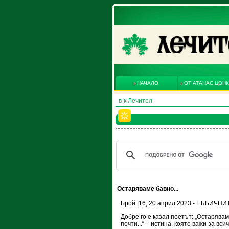
НАЧАЛО
ОТ АТАНАС ЦОН
в-к Лечител
Остаряваме бавно...
Брой: 16, 20 април 2023 - ГЪБИЧ
Добре го е казал поетът: „Остарява
почти...“ – истина, която важи за всич