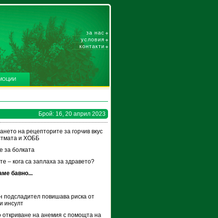
за нас
условия
контакти
МОЦИИ
Брой: 16, 20 април 2023
ането на рецепторите за горчив вкус
стмата и ХОББ
е за болката
е – кога са заплаха за здравето?
ме бавно...
н подсладител повишава риска от
и инсулт
 откриване на анемия с помощта на