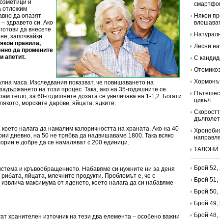
козметици и
смартфо
а отложим
авно да опазят
Някои пр
 – здравето си. Ако
влошават
 готови да внесете
Натуралн
ене, започвайки
някои правила,
Лесни на
енно да промените
и апетит.
С кандид
Отомико
Хормонът
улна маса. Изследвания показват, че повишаването на
задържането на този процес. Така, ако на 35-годишните се
Пътешес
рам тегло, за 60-годишните дозата се увеличава на 1-1,2. Богати
цикъл
лякото, морските дарове, яйцата, ядките.
Скоростт
дълголе
 което налага да намалим калоричността на храната. Ако на 40
Хронобио
ии дневно, на 50 не трябва да надвишаваме 1800. Така всяко
направле
ории е добре да се намаляват с 200 единици.
ТАЛОНИ
Брой 52,
система и кръвообращението. Набавяме си нужните ни за деня
, рибата, яйцата, млечните продукти. Проблемът е, че с
Брой 51,
 извлича максимума от яденето, което налага да си набавяме
Брой 50,
Брой 49,
Брой 48,
гат хранителен източник на тези два елемента – особено важни