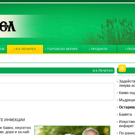
КОВ
В-К ЛЕЧИТЕЛ
ТЪРГОВСКА ВЕРИГА
ПРОДУКТИ
ПРО
в-к Лечител
Задейств
лекува а
Какво ощ
Мъдрецит
Остарява
Бамята
НИТЕ ИНФЕКЦИИ
Изкустве
инфаркт 
ме бавно, неусетно
ки, дори и за най-
По-ранно