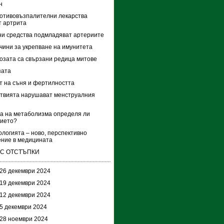
н
отивовъзпалителни лекарства
 артрита
и средства подмладяват артериите
чини за укрепване на имунитета
озата са свързани редица митове
зата
 на съня и фертилността
твията нарушават менструалния
а на метаболизма определя ли
тието?
логията – ново, перспективно
ние в медицината
 С ОТСТЪПКИ
 26 декември 2024
 19 декември 2024
 12 декември 2024
 5 декември 2024
 28 ноември 2024