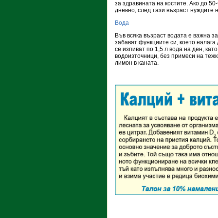
за здравината на костите. Ако до 50
дневно, след тази възраст нуждите 
Вода
Във всяка възраст водата е важна за
забавят функциите си, което налага
се изпиват по 1,5 л вода на ден, кат
водоизточници, без примеси на тежк
лимон в каната.