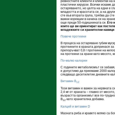
ревностните клиенти и клиентки на 
пластични хирурзи. Всички искаме д
остаряването, но целта на едни е гл
младостта и красотата си, а на други
сте във втората група, трябва да сте
важни корекции в начина си на хран
още преди 50-годишнината си.
Ето 
които ще ви ориентират как постеп
младежките си хранителни навици 
Повече протеини
В процеса на остаряване губим муск
протеините в храната допринася за 
препоръчват 0,8 г протеини на килог
на протеини са храни като месото, м
По-малко калории
С годините метаболизмът се забавя,
е допустимо да приемаме 2000 калор
следващо десетилетие дневните кал
Витамин B
12
Този витамин е важен за нервната 
2,4 мг от храната – главно от месото
възрастта организмът все по-трудно
В
като хранителна добавка.
12
Калций и витамин D
Мазната риба и кравето мляко са бо