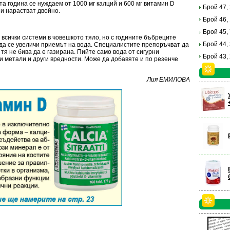
-та година се нуждаем от 1000 мг калций и 600 мг витамин D
Брой 47,
ни нарастват двойно.
Брой 46,
Брой 45,
 всички системи в човешкото тяло, но с годините бъбреците
Брой 44,
 да се увеличи приемът на вода. Специалистите препоръчват да
о тя не бива да е газирана. Пийте само вода от сигурни
Брой 43,
и метали и други вредности. Може да добавяте и по резенче
Лия ЕМИЛОВА