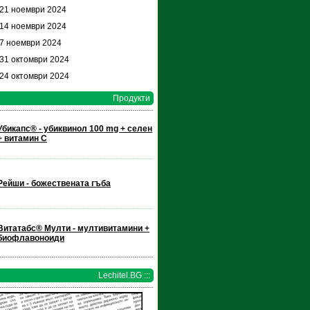
 21 ноември 2024
 14 ноември 2024
 7 ноември 2024
 31 октомври 2024
 24 октомври 2024
Продукти
Убикапс® - убиквинол 100 mg + селен
+ витамин С
Рейши - божествената гъба
Витатабс® Мулти - мултивитамини +
биофлавоноиди
Lechitel.BG :::