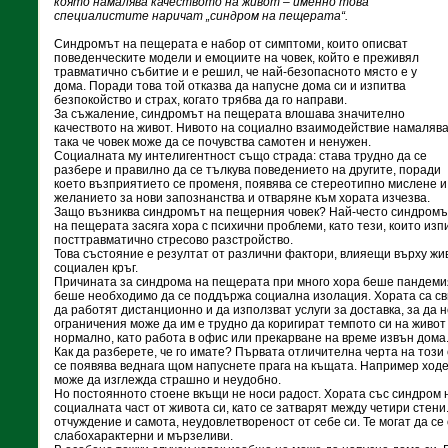
която намалява качеството на живот – именно това
специалистите наричат „синдром на пещерата“.
Синдромът на пещерата е набор от симптоми, които описват
поведенческите модели и емоциите на човек, който е преживял
травматично събитие и е решил, че най-безопасното място е у
дома. Поради това той отказва да напусне дома си и изпитва
безпокойство и страх, когато трябва да го направи.
За съжаление, синдромът на пещерата влошава значително
качеството на живот. Нивото на социално взаимодействие намалява
така че човек може да се почувства самотен и ненужен.
Социалната му интелигентност също страда: става трудно да се
разбере и правилно да се тълкува поведението на другите, поради
което възприятието се променя, появява се стереотипно мислене и
желанието за нови запознанства и отваряне към хората изчезва.
Защо възниква синдромът на пещерния човек? Най-често синдромъ
на пещерата засяга хора с психични проблеми, като тези, които изп
посттравматично стресово разстройство.
Това състояние е резултат от различни фактори, влияещи върху жи
социален кръг.
Причината за синдрома на пещерата при много хора беше пандемия
беше необходимо да се поддържа социална изолация. Хората са св
да работят дистанционно и да използват услуги за доставка, за да н
ограничения може да им е трудно да коригират темпото си на живот
нормално, като работа в офис или прекарване на време извън дома
Как да разберете, че го имате? Първата отличителна черта на този
се появява веднага щом напуснете прага на къщата. Например ходе
може да изглежда страшно и неудобно.
Но постоянното стоене вкъщи не носи радост. Хората със синдром 
социалната част от живота си, като се затварят между четири стени
отчуждение и самота, неудовлетвореност от себе си. Те могат да се 
слабохарактерни и мързеливи.