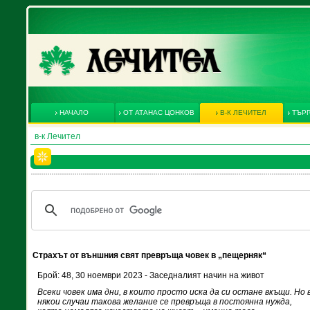
НАЧАЛО
ОТ АТАНАС ЦОНКОВ
В-К ЛЕЧИТЕЛ
ТЪРГ
в-к Лечител
Страхът от външния свят превръща човек в „пещерняк“
Брой: 48, 30 ноември 2023 - Заседналият начин на живот
Всеки човек има дни, в които просто иска да си остане вкъщи. Но 
някои случаи такова желание се превръща в постоянна нужда,