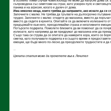
В особено тежки случаи човек изобщо не може да напусне дома си. В
съпроводена със симптоми на страх, като ускорен пулс и световърт
паника и на агресия, когато е далеч от дома.
Има няколко неща, които трябва да направите, ако искате да се 
Започнете с малко. Не трябва да тръгвате на дългосрочно пътуване
трудно. Започнете с малко: отидете до магазина, вместо да поръчат
вместо да седите в кухнята. Опитайте се да включите излизането от
придържайте към него, преодолявайки страха и негативните емоции
Потърсете подкрепа. Помолете близките да ви помогнат да се почув
излизате, като например да ви придружат до магазина или да прека
Също така си струва да се опитате да намерите хора, които се боря
сметка, като получавате подкрепа и в същото време я предоставяте
емоции, ще бъде много по-лесно да преодолеете трудностите и да п
...
Цялата статия може да прочетете във в. Лечител