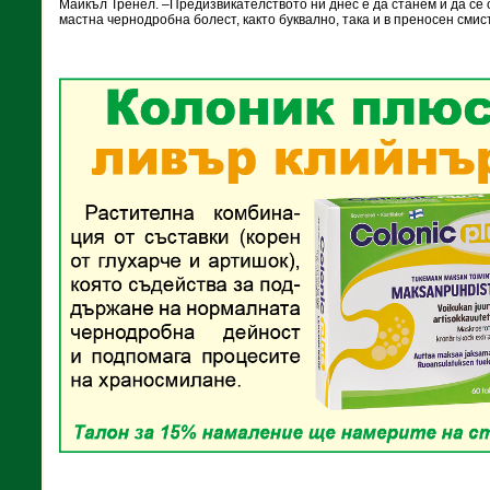
Майкъл Тренел. –Предизвикателството ни днес е да станем и да се
мастна чернодробна болест, както буквално, така и в преносен смис