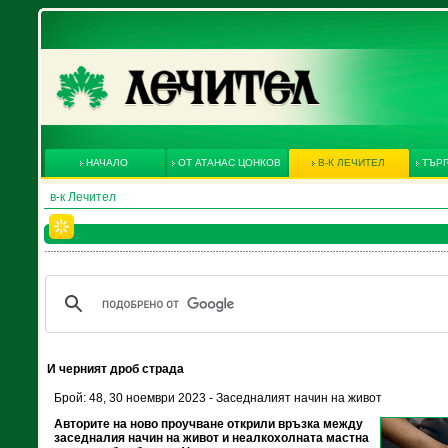
НАЧАЛО
ОТ АТАНАС ЦОНКОВ
В-К ЛЕЧИТЕЛ
ТЪРГ
в-к Лечител
И черният дроб страда
Брой: 48, 30 ноември 2023 - Заседналият начин на живот
Авторите на ново проучване открили връзка между
заседналия начин на живот и неалкохолната мастна