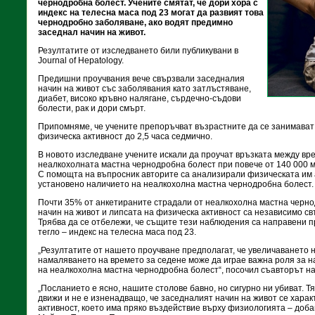
чернодробна болест. Учените смятат, че дори хора с
индекс на телесна маса под 23 могат да развият това
чернодробно заболяване, ако водят предимно
заседнал начин на живот.
Резултатите от изследването били публикувани в
Journal of Hepatology.
Предишни проучвания вече свързвали заседналия
начин на живот със заболявания като затлъстяване,
диабет, високо кръвно налягане, сърдечно-съдови
болести, рак и дори смърт.
Припомняме, че учените препоръчват възрастните да се занимават
физическа активност до 2,5 часа седмично.
В новото изследване учените искали да проучат връзката между вр
неалкохолната мастна чернодробна болест при повече от 140 000 м
С помощта на въпросник авторите са анализирали физическата им а
установено наличието на неалкохолна мастна чернодробна болест.
Почти 35% от анкетираните страдали от неалкохолна мастна черно
начин на живот и липсата на физическа активност са независимо св
Трябва да се отбележи, че същите тези наблюдения са направени п
тегло – индекс на телесна маса под 23.
„Резултатите от нашето проучване предполагат, че увеличаването 
намаляването на времето за седене може да играе важна роля за н
на неалкохолна мастна чернодробна болест“, посочил съавторът на
„Посланието е ясно, нашите столове бавно, но сигурно ни убиват. Т
движи и не е изненадващо, че заседналият начин на живот се харак
активност, което има пряко въздействие върху физиологията – доб