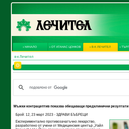
НАЧАЛО
ОТ АТАНАС ЦОНКОВ
В-К ЛЕЧИТЕЛ
ТЪРГ
в-к Лечител
Мъжки контрацептив показва обещаващи предклинични резултати
Брой: 12, 23 март 2023 - ЗДРАВИ БЪБРЕЦИ
Експериментално противозачатъчно лекарство,
разработено от учени от Медицинския център „Уайл