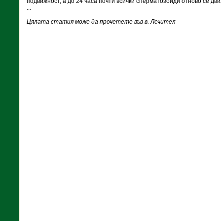
подвижност, а до 24 часа почти всички сперматозоиди отново се дв
...
Цялата статия може да прочетете във в. Лечител