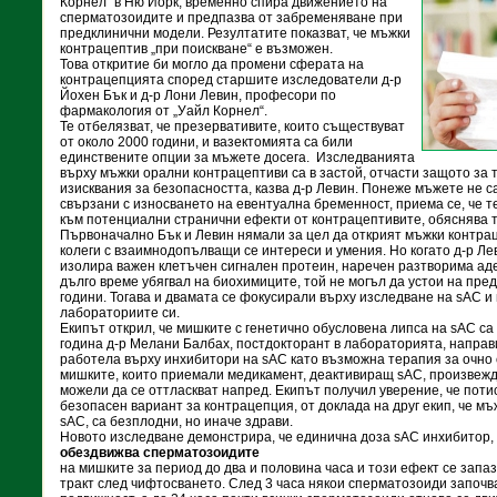
Корнел“ в Ню Йорк, временно спира движението на
сперматозоидите и предпазва от забременяване при
предклинични модели. Резултатите показват, че мъжки
контрацептив „при поискване“ е възможен.
Това откритие би могло да промени сферата на
контрацепцията според старшите изследователи д-р
Йохен Бък и д-р Лони Левин, професори по
фармакология от „Уайл Корнел“.
Те отбелязват, че презервативите, които съществуват
от около 2000 години, и вазектомията са били
единствените опции за мъжете досега. Изследванията
върху мъжки орални контрацептиви са в застой, отчасти защото за 
изисквания за безопасността, казва д-р Левин. Понеже мъжете не с
свързани с износването на евентуална бременност, приема се, че т
към потенциални странични ефекти от контрацептивите, обяснява т
Първоначално Бък и Левин нямали за цел да открият мъжки контрац
колеги с взаимнодопълващи се интереси и умения. Но когато д-р Ле
изолира важен клетъчен сигнален протеин, наречен разтворима аде
дълго време убягвал на биохимиците, той не могъл да устои на пре
години. Тогава и двамата се фокусирали върху изследване на sAC и
лабораториите си.
Екипът открил, че мишките с генетично обусловена липса на sAC са
година д-р Мелани Балбах, постдокторант в лабораторията, направ
работела върху инхибитори на sAC като възможна терапия за очно 
мишките, които приемали медикамент, деактивиращ sAC, произвежд
можели да се оттласкват напред. Екипът получил уверение, че поти
безопасен вариант за контрацепция, от доклада на друг екип, че мъ
sAC, са безплодни, но иначе здрави.
Новото изследване демонстрира, че единична доза sAC инхибитор, 
обездвижва сперматозоидите
на мишките за период до два и половина часа и този ефект се запа
тракт след чифтосването. След 3 часа някои сперматозоиди започв