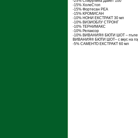
-25% Спирулина Дайет 100
-15% ХолеСтоп
-15% Фортесан РЕА
-15% КРОМИСАН
-10% НОНИ ЕКСТРАКТ 30 мл
-10% ВИЗИОБЛУ СТРОНГ
-10% ТЕРНИМАКС
-10% Релаксор
-10% ВИВАНИЯ® БЮТИ ШОТ – пъпеш 
ВИВАНИЯ® БЮТИ ШОТ– с вкус на го
-5% САМЕНТО ЕКСТРАКТ 60 мл