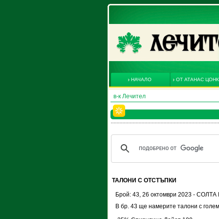
НАЧАЛО
ОТ АТАНАС ЦОН
в-к Лечител
ТАЛОНИ С ОТСТЪПКИ
Брой: 43, 26 октомври 2023 - СОЛТ
В бр. 43 ще намерите талони с голем