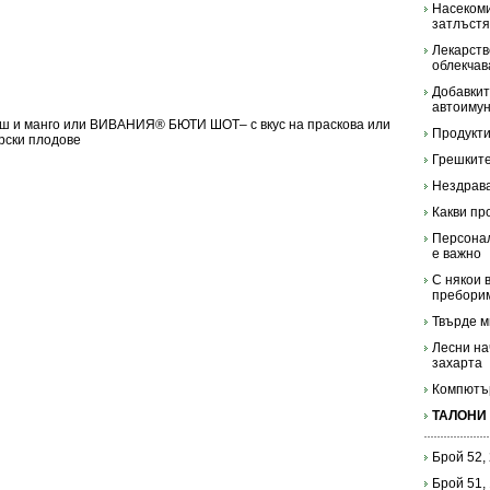
Насекоми
затлъст
Лекарств
облекчав
Добавкит
автоимун
и манго или ВИВАНИЯ® БЮТИ ШОТ– с вкус на праскова или
Продукти
рски плодове
Грешките
Нездрава
Какви пр
Персонал
е важно
С някои 
пребори
Твърде м
Лесни на
захарта
Компютър
ТАЛОНИ
Брой 52,
Брой 51,