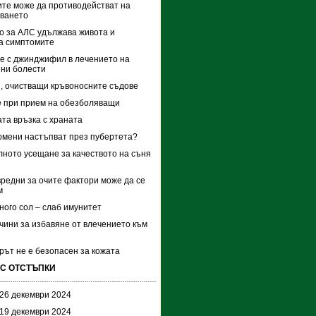
те може да противодействат на
яването
о за АЛС удължава живота и
а симптомите
е с джинджифил в лечението на
ни болести
, очистващи кръвоносните съдове
 при прием на обезболяващи
та връзка с храната
омени настъпват през пубертета?
ното усещане за качеството на съня
вредни за очите фактори може да се
м
ного сол – слаб имунитет
чини за избавяне от влечението към
ът не е безопасен за кожата
 С ОТСТЪПКИ
 26 декември 2024
 19 декември 2024