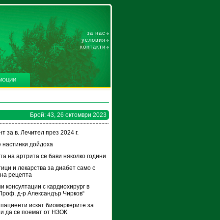
за нас
условия
контакти
МОЦИИ
Брой: 43, 26 октомври 2023
т за в. Лечител през 2024 г.
 настинки дойдоха
та на артрита се бави няколко години
ици и лекарства за диабет само с
на рецепта
и консултации с кардиохирург в
роф. д-р Александър Чирков“
 пациенти искат биомаркерите за
и да се поемат от НЗОК