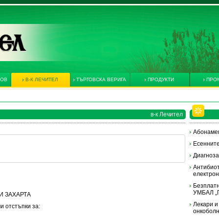
КОВ
В-К ЛЕЧИТЕЛ
ТЪРГОВСКА ВЕРИГА
ПРОДУКТИ
ПРО
в-к Лечител
Абонамен
Есенните
Диагноза
Антибиот
електрон
Безплатн
УМБАЛ „П
А И ЗАХАРТА
Лекари и
и отстъпки за:
онкоболн