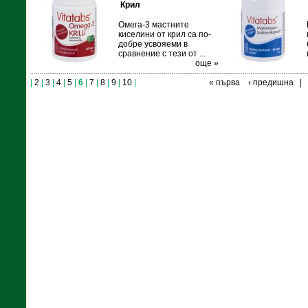
Крил
Омега-3 мастните
киселини от крил са по-
добре усвояеми в
сравнение с тези от ...
още »
|
2
|
3
|
4
|
5
|
6
|
7
|
8
|
9
|
10
|
« първа
‹ предишна
|