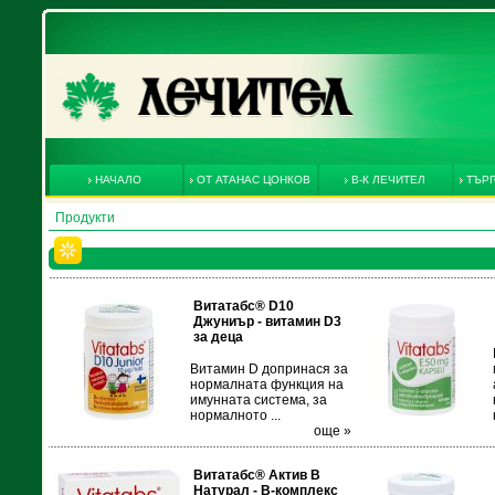
НАЧАЛО
ОТ АТАНАС ЦОНКОВ
В-К ЛЕЧИТЕЛ
ТЪРГ
Продукти
Витатабс® D10
Джуниър - витамин D3
за деца
Витамин D допринася за
нормалната функция на
имунната система, за
нормалното ...
още »
Витатабс® Актив В
Натурал - В-комплекс