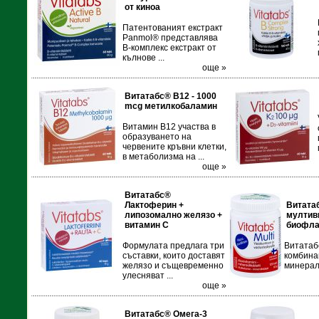
от киноа
Патентованият екстракт
Panmol® представлява
В-комплекс екстракт от
кълнове ...
още »
Витатабс® В12 - 1000
mcg метилкобаламин
Витамин В12 участва в
образуването на
червените кръвни клетки,
в метаболизма на ...
още »
Витатабс®
Лактоферин +
Витата
липозомално желязо +
мултив
витамин С
биофла
Формулата предлага три
Витатаб
съставки, които доставят
комбина
желязо и същевременно
минерали
улесняват ...
още »
Витатабс® Омега-3