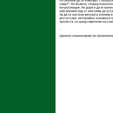
по-склонни да се измъчват с въпроси
сама?“. Но мъжете, според психоло
интроспекция. Но дори и да ги изне
най-близкия бар от нея няма да оста
За да се настрои женската психика 
достатъчни: неслучайно основната к
пролетта, са представителки на сла
...
Цялата статия може да прочетете 