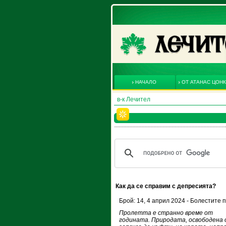
НАЧАЛО
ОТ АТАНАС ЦОН
в-к Лечител
Как да се справим с депресията?
Брой: 14, 4 април 2024 - Болестите 
Пролетта е странно време от
годината. Природата, освободена о