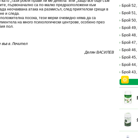
 като „тази рокля прави ли ме дебела“ или „защо все още съм
зите, първоначално са по-малко предразположени към
Брой 52,
нада неочаквана атака на размисъл, след приятелски срещи в
Брой 51,
не и следа.
в положителна посока, тези мерки очевидно няма да са
Брой 50,
лиентела на много психологически центрове, особено през
бия пол.
Брой 49,
Брой 48,
Брой 47,
във в. Лечител
Брой 46,
Делян ВАСИЛЕВ
Брой 45,
Брой 44,
Брой 43,