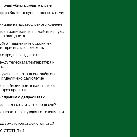
 пелин убива раковите клетки
рска болест е нужен повече витамин
инципа на здравословното хранене
е от записването на майчиния пулс
 на раждането
0% от пациентите с хроничен
ит причината е алкохолът
 е вредна за здравето
ежду телесната температура и
ята
 учене е свързано със забавено
 и увеличено дълголетие
е проблеми, които най-често се
 през пролетта
е справим с депресията?
редно да се спи с отворени очи?
ет краката се нуждаят от специални
оддържате кожата си стегната?
 С ОТСТЪПКИ