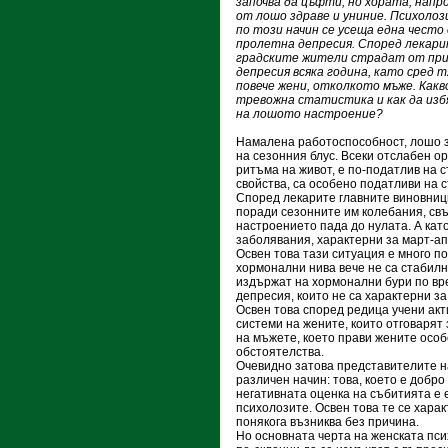
започва да цъфти, но хората, напр
от лошо здраве и униние. Психолоз
по този начин се усеща една често
пролетна депресия. Според лекар
градските жители страдат от при
депресия всяка година, като сред 
повече жени, отколкото мъже. Какв
тревожна статистика и как да изб
на лошото настроение?
Намалена работоспособност, лошо з
на сезонния блус. Всеки отслабен о
ритъма на живот, е по-податлив на с
свойства, са особено податливи на с
Според лекарите главните виновниц
поради сезонните им колебания, св
настроението пада до нулата. А кат
заболявания, характерни за март-ап
Освен това тази ситуация е много по
хормонални нива вече не са стабилн
издържат на хормонални бури по вр
депресия, които не са характерни за
Освен това според редица учени ак
системи на жените, които отговарят 
на мъжете, което прави жените осо
обстоятелства.
Очевидно затова представителите на
различен начин: това, което е добр
негативната оценка на събитията е 
психолозите. Освен това те се харак
понякога възниква без причина.
Но основната черта на женската пс