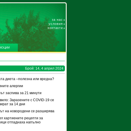
за нас
условия
контакти
МОЦИИ
Брой: 14, 4 април 2024
та диета –полезна или вредна?
ните алергии
ът заспива за 21 минути
вило: Заразените с COVID-19 се
ират за 14 дни
ът на новородени се разширява
ил хартиените рецепти за
ици отпаднаха напълно