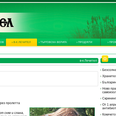
КОВ
В-К ЛЕЧИТЕЛ
ТЪРГОВСКА ВЕРИГА
ПРОДУКТИ
ПРО
в-к Лечител
Безсолна
Хранител
Българин
Ново пра
самоизол
Скрининг
през пролетта
От 1 апр
антибиот
т сняг и слана,
Кокичето