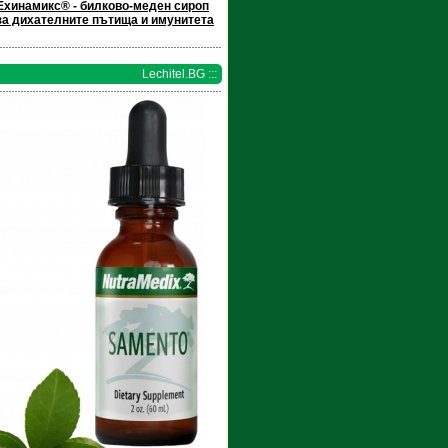
Ехинамикс® - билково-меден сироп
за дихателните пътища и имунитета
Lechitel.BG :::