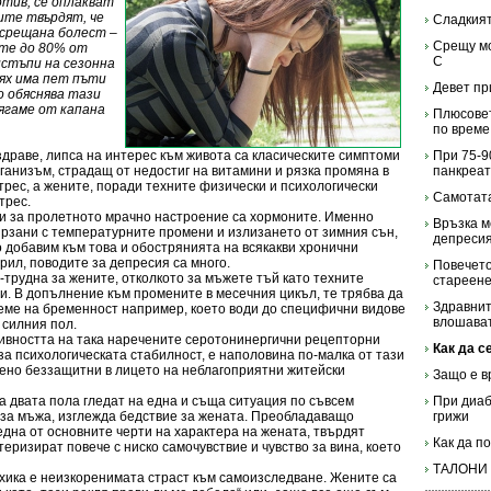
отив, се оплакват
ите твърдят, че
Сладкият
 срещана болест –
Срещу мо
ите до 80% от
С
стъпи на сезонна
тях има пет пъти
Девет пр
о обяснява тази
ягаме от капана
Плюсовет
по време
драве, липса на интерес към живота са класическите симптоми
При 75-9
рганизъм, страдащ от недостиг на витамини и рязка промяна в
панкреат
трес, а жените, поради техните физически и психологически
Самотата
трес.
и за пролетното мрачно настроение са хормоните. Именно
Връзка м
ързани с температурните промени и излизането от зимния сън,
депреси
о добавим към това и обострянията на всякакви хронични
рил, поводите за депресия са много.
Повечето
-трудна за жените, отколкото за мъжете тъй като техните
стареене
и. В допълнение към промените в месечния цикъл, те трябва да
Здравнит
еме на бременност например, което води до специфични видове
влошават
 силния пол.
тивността на така наречените серотонинергични рецепторни
Как да с
за психологическата стабилност, е наполовина по-малка от тази
бено беззащитни в лицето на неблагоприятни житейски
Защо е в
 двата пола гледат на една и съща ситуация по съвсем
При диаб
о за мъжа, изглежда бедствие за жената. Преобладаващо
грижи
една от основните черти на характера на жената, твърдят
Как да п
теризират повече с ниско самочувствие и чувство за вина, което
ТАЛОНИ
ихика е неизкоренимата страст към самоизследване. Жените са