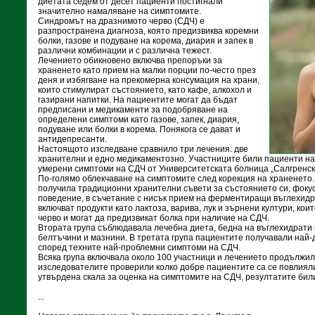
диетата седем от десет пациенти постигнали
значително намаляване на симптомите.
Синдромът на дразнимото черво (СДЧ) е
разпространена диагноза, която предизвиква коремни
болки, газове и подуване на корема, диария и запек в
различни комбинации и с различна тежест.
Лечението обикновено включва препоръки за
храненето като прием на малки порции по-често през
деня и избягване на прекомерна консумация на храни,
които стимулират състоянието, като кафе, алкохол и
газирани напитки. На пациентите могат да бъдат
предписани и медикаменти за подобряване на
определени симптоми като газове, запек, диария,
подуване или болки в корема. Понякога се дават и
антидепресанти.
Настоящото изследване сравнило три лечения: две
хранителни и едно медикаментозно. Участниците били пациенти на 
умерени симптоми на СДЧ от Университетската болница „Салгренска
По-голямо облекчаване на симптомите след корекция на храненето
получила традиционни хранителни съвети за състоянието си, фоку
поведение, в съчетание с нисък прием на ферментиращи въглехидр
включват продукти като лактоза, варива, лук и зърнени култури, ко
черво и могат да предизвикат болка при наличие на СДЧ.
Втората група съблюдавала лечебна диета, бедна на въглехидрати
белтъчини и мазнини. В третата група пациентите получавали най
според техните най-проблемни симптоми на СДЧ.
Всяка група включвала около 100 участници и лечението продължило
изследователите проверили колко добре пациентите са се повлиял
утвърдена скала за оценка на симптомите на СДЧ, резултатите бил
...