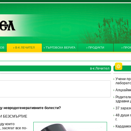
КОВ
В-К ЛЕЧИТЕЛ
ТЪРГОВСКА ВЕРИГА
ПРОДУКТИ
ПРО
в-к Лечител
Учени пр
лаборато
Алцхайм
Родители
здравни 
щу невродегенеративните болести?
37 зараз
48 души 
 ИЛИ БЕЗСМЪРТИЕ
г.
ду които
Кардамон
 засягат все по-