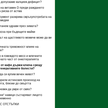
е допускаме калциев дефицит?
на витамин D преди раждането
 риска от астма
румент разкрива свръхупотребата на
 медии
станем здрави през зимата?
коза при бъдещите майки
т на щастливото момиче може да ви
ичната тревожност влияе на
ма?
 в говеждото месо и млечните
 като част от онкотерапията
а от кафе държи ключа срещу
генеративните болести?
да си купим вечен живот?
крили истинския произход на
та, близки до смъртта
човек да умре от смях?
ни“ навици състаряват лицето
ременно
 С ОТСТЪПКИ