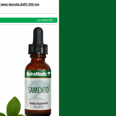
Гинко билоба БИО 300 mg
Lechitel.BG :::