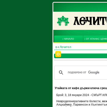
НАЧАЛО
ОТ АТАНАС ЦОН
в-к Лечител
Утайката от кафе държи ключа сре
Брой: 3, 18 януари 2024 - СМЪРТ
Невродегенеративните болести, меж
Алцхаймер, Паркинсон и Хънтингтън,