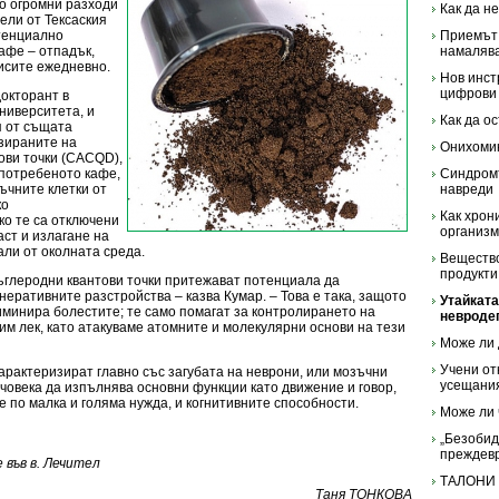
до огромни разходи
Как да н
ели от Тексаския
тенциално
Приемът 
афе – отпадък,
намалява
исите ежедневно.
Нов инст
цифрови
докторант в
ниверситета, и
Как да о
я от същата
азираните на
Онихоми
ови точки (CACQD),
употребеното кафе,
Синдромъ
ъчните клетки от
навреди
ко
Как хрон
ко те са отключени
организ
аст и излагане на
али от околната среда.
Вещество
продукти
ъглеродни квантови точки притежават потенциала да
еративните разстройства – казва Кумар. – Това е така, защото
Утайкат
иминира болестите; те само помагат за контролирането на
невроде
м лек, като атакуваме атомните и молекулярни основи на тези
Може ли 
Учени от
рактеризират главно със загубата на неврони, или мозъчни
усещания
 човека да изпълнява основни функции като движение и говор,
е по малка и голяма нужда, и когнитивните способности.
Може ли 
„Безобид
преждев
във в. Лечител
ТАЛОНИ
Таня ТОНКОВА