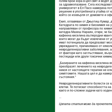
голям брой хора в цял свят и водят 
за здравеопазване. Сега изследоват
университет в Ел Пасо намериха по
решение в употребената утайка от к
който се изхвърля от домовете и оф
Екип, оглавяван от Джьотиш Кумар, 
Катедрата по химия и биохимия на у
направляван от професора по хими
катедра Махеш Нараян, откри, че б
кафеена киселина въглеродни квант
които могат да бъдат извлечени от 
имат потенциала да предпазват моз
увреждането, причинявано от някол
невродегенеративни заболявания, а
от фактори като затлъстяване, възр
пестициди или други токсични химик
„Базираните на кафеена киселина в
преобразят лечението на невродеген
никоя от настоящите терапии не ел
симптомите. Нашата цел е да намери
състояния.“
Невродегенеративните болести се ха
клетки. Те потискат способността на
както и по-сложни задачи като ходен
...
Цялата статия може да прочетете 