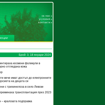
за нас
условия
контакти
МОЦИИ
Брой: 3, 18 януари 2024
интираха космени фоликули в
рно отгледана кожа
ер
те вече имат достъп до електронните
досиета на децата си
ени с трихинелоза в село Левски
преминаха трансплантация през 2023
 – кралската подправка