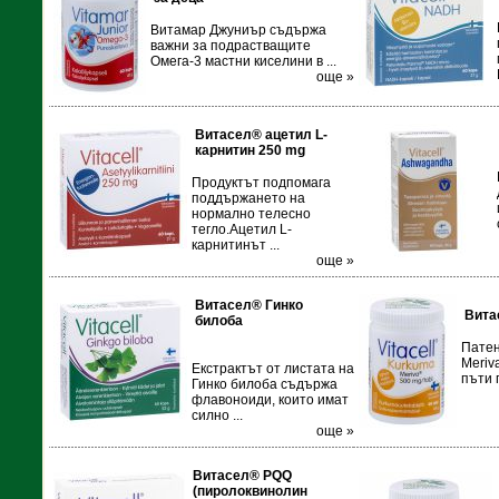
Витамар Джуниър съдържа
важни за подрастващите
Омега-3 мастни киселини в ...
още »
Витасел® ацетил L-
карнитин 250 mg
Продуктът подпомага
поддържането на
нормално телесно
тегло.Ацетил L-
карнитинът ...
още »
Витасел® Гинко
Вита
билоба
Патен
Meriv
Eкстрактът от листата на
пъти 
Гинко билоба съдържа
флавоноиди, които имат
силно ...
още »
Витасел® РQQ
(пиролоквинолин