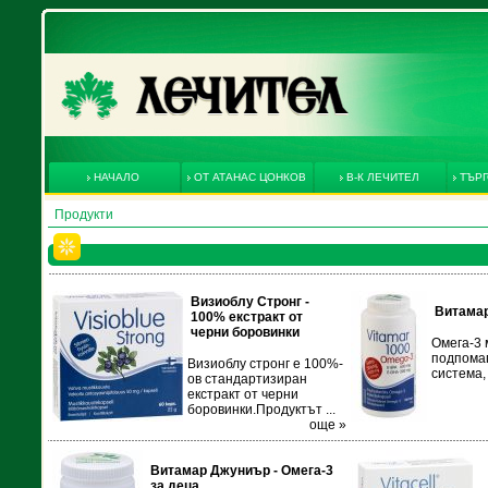
НАЧАЛО
ОТ АТАНАС ЦОНКОВ
В-К ЛЕЧИТЕЛ
ТЪРГ
Продукти
Визиоблу Стронг -
Витамар
100% екстракт от
черни боровинки
Омега-3 
подпома
Визиоблу стронг е 100%-
система,
ов стандартизиран
екстракт от черни
боровинки.Продуктът ...
още »
Витамар Джуниър - Омега-3
за деца