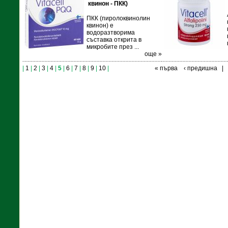
квинон - ПКК)
ПКК (пиролоквинолин
квинон) е
водоразтворима
съставка открита в
микробите през ...
още »
|
1
|
2
|
3
|
4
|
5
|
6
|
7
|
8
|
9
|
10
|
« първа
‹ предишна
|