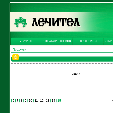
НАЧАЛО
ОТ АТАНАС ЦОНКОВ
В-К ЛЕЧИТЕЛ
ТЪРГ
Продукти
още »
|
6
|
7
|
8
|
9
|
10
|
11
|
12
|
13
|
14
|
15
|