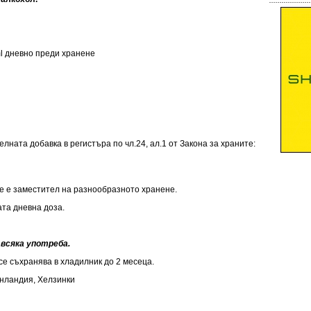
l дневно преди хранене
лната добавка в регистъра по чл.24, ал.1 от Закона за храните:
е е заместител на разнообразното хранене.
та дневна доза.
всяка употреба.
се съхранява в хладилник до 2 месеца.
нландия, Хелзинки