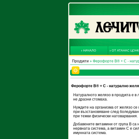
НАЧАЛО
ОТ АТАНАС ЦОН
Продукти
» Ферофорте В® + С - нату
Ферофорте В® + С - натурално желя
Натуралното желязо в продукта е в 
не дразни стомаха.
Нуждите на организма от желязо се 
при възстановяване след боледуване
при тежки физически натоварвания.
Добавените витамини от група В са
нервната система, а витамин С е си
имунната система.