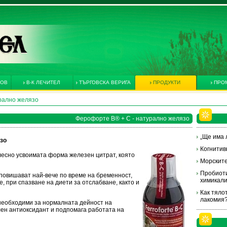
КОВ
В-К ЛЕЧИТЕЛ
ТЪРГОВСКА ВЕРИГА
ПРОДУКТИ
ПРО
рално желязо
Ферофорте В® + С - натурално желязо
„Ще има л
зо
Когнитив
лесно усвоимата форма железен цитрат, която
Морските
Пробиоти
повишават най-вече по време на бременност,
химикал
, при спазване на диети за отслабване, както и
Как тяло
лакомия
 необходими за нормалната дейност на
лен антиоксидант и подпомага работата на