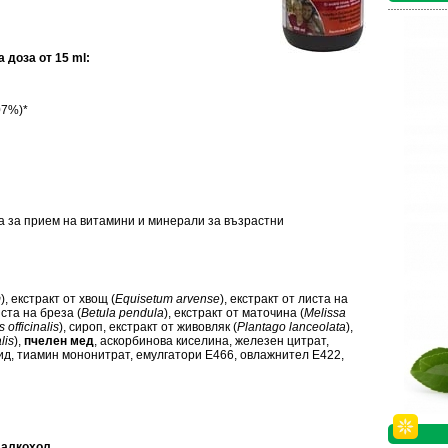
 доза от 15
ml
:
07%)*
а за прием на витамини и минерали за възрастни
m
), екстракт от хвощ (
Equisetum arvense
), екстракт от листа на
иста на бреза (
Betula pendula
), екстракт от маточина (
Melissa
officinalis
), сироп, екстракт от живовляк (
Plantago lanceolata
),
lis
),
пчелен мед
, аскорбинова киселина, железен цитрат,
д, тиамин мононитрат, емулгатори Е466, овлажнител Е422,
 алкохол.