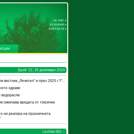
за нас
условия
контакти
МОЦИИ
Брой: 52, 26 декември 2024
и вестник „Лечител“ и през 2025 г.?“...
ното здраве
 водорасли
к смекчава вредата от токсични
и
то ни реагира на празничната
?
Lechitel.BG :::