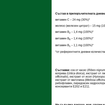
Състав в препоръчителната дневна
витамин С – 24 mg (30%)*
желязо (железен цитрат) – 15 mg (1
витамин B
– 1,4 mg (100%)*
2
витамин В
– 1,4 mg (100%)*
6
витамин B
– 1,1 mg (100%)*
1
*от референтните дневни количеств
Съставки:
сок от касис (
Ribes nigru
коприва (
Urtica dioica
), екстракт от л
officinalis
), екстракт от исоп (
Hyssopus 
екстракт от маточина (
Melissa officina
рибофлавин, пиридоксин хидрохлори
консерванти Е202 и Е211.
Не съдържа лактоза, мая, глутен и