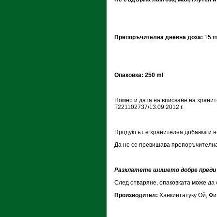
Препоръчителна дневна доза:
15 m
Опаковка: 250 ml
Номер и дата на вписване на храните
Т221102737/13.09.2012 г.
Продуктът е хранителна добавка и н
Да не се превишава препоръчителна
Разклатете шишето добре преди 
След отваряне, опаковката може да 
Производител:
Ханкинтатуку Oй, Фи