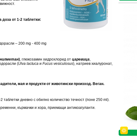
вижност.
доза от 1-2 таблетки:
одорасли – 200 mg - 400 mg
нилметан
)
, глюкозамин хидрохлорид от
царевица
,
водорасли (
Ulva lactuca
и
Fucus vesiculosus
), натриев хиалуронат,
адители, мая и продукти от животински произход. Веган.
-2 таблетки дневно с обилно количество течност (поне 250 ml).
бременни, кърмачки и хора, приемащи антикоагуланти.