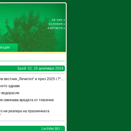
за нас
условия
контакти
МОЦИИ
Брой: 52, 26 декември 2024
и вестник „Лечител“ и през 2025 г.?“...
ното здраве
 водорасли
к смекчава вредата от токсични
и
то ни реагира на празничната
?
Lechitel.BG :::