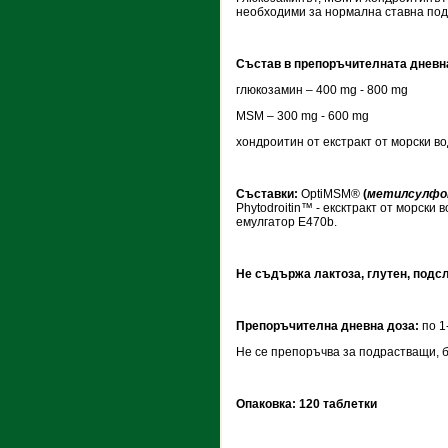
необходими за нормална ставна под
Състав в препоръчителната дневна 
глюкозамин – 400 mg - 800 mg
МSМ – 300 mg - 600 mg
хондроитин от екстракт от морски в
Съставки:
OptiMSM®
(
метилсулфо
Phytodroitin™ - ексктракт от морски 
емулгатор Е470b.
Не съдържа лактоза, глутен, подсл
Препоръчителна дневна доза:
по 1
Не се препоръчва за подрастващи, 
Опаковка:
120 таблетки