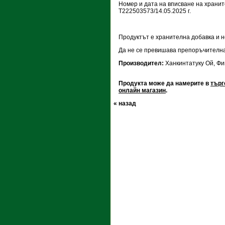
Номер и дата на вписване на храните
Т222503573/14.05.2025 г.
Продуктът е хранителна добавка и н
Да не се превишава препоръчителна
Производител:
Ханкинтатуку Oй, Ф
Продукта може да намерите в
търг
онлайн магазин
.
« назад