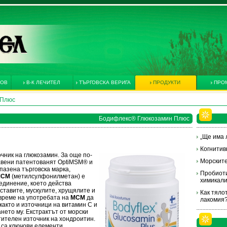
КОВ
В-К ЛЕЧИТЕЛ
ТЪРГОВСКА ВЕРИГА
ПРОДУКТИ
ПРО
 Плюс
Бодифлекс® Глюкозамин Плюс
„Ще има л
Когнитив
чник на глюкозамин. За още по-
Морските
бавени патентованят OptiMSM® и
пазена търговска марка,
Пробиоти
СМ
(метилсулфонилметан) е
химикал
динение, което действа
ставите, мускулите, хрущялите и
Как тяло
време на употребата на
МСМ
да
лакомия
както и източници на витамин С и
нето му. Екстрактът от морски
стителен източник на хондроитин.
 са ключови елементи