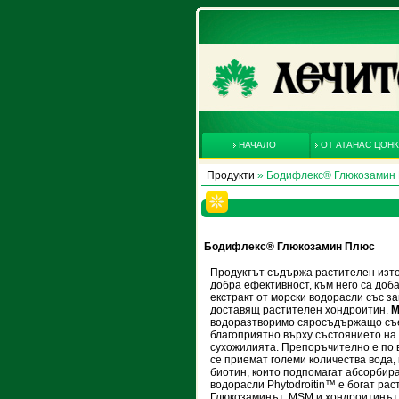
НАЧАЛО
ОТ АТАНАС ЦОН
Продукти
» Бодифлекс® Глюкозамин
Бодифлекс® Глюкозамин Плюс
Продуктът съдържа растителен изто
добра ефективност, към него са до
екстракт от морски водорасли със за
доставящ растителен хондроитин.
М
водоразтворимо сяросъдържащо съе
благоприятно върху състоянието на 
сухожилията. Препоръчително е по 
се приемат големи количества вода, 
биотин, които подпомагат абсорбира
водорасли Phytodroitin™ е богат ра
Глюкозаминът, MSM и хондроитинът