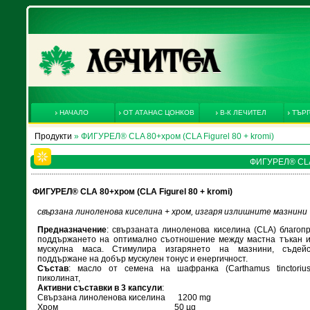
НАЧАЛО
ОТ АТАНАС ЦОНКОВ
В-К ЛЕЧИТЕЛ
ТЪРГ
Продукти
» ФИГУРЕЛ® CLA 80+хром (CLA Figurel 80 + kromi)
ФИГУРЕЛ® CLA 8
ФИГУРЕЛ® CLA 80+хром (CLA Figurel 80 + kromi)
свързана линоленова киселина + хром, изгаря излишните мазнини
Предназначение
: свързаната линоленова киселина (CLA) благоп
поддържането на оптимално съотношение между мастна тъкан и
мускулна маса. Стимулира изгарянето на мазнини, съдей
поддържане на добър мускулен тонус и енергичност.
Състав
: масло от семена на шафранка (Carthamus tinctorius
пиколинат,
Активни съставки в 3 капсули
:
Свързана линоленова киселина 1200 mg
Хром 50 µg