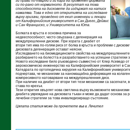
ги прави по-твърди и ги кара да променят формата
си по-рано от нормалното. В резултат на това
способността на дисковете да издържат на натиск
намалява. Това е едно от откритията на изследване
върху гризачи, проведено от екип инженери и лекари
от Калифорнийския университет в Сан Диего, Дейвис
и Сан Франциско, и Университета на Юта.
Болката в кръста е основна причина за
недееспособност, често свързана с дегенерация на
междупрешленни дискове. При хората с диабет от
втори тип има по-голям риск от болка в кръста и проблеми с дисков
дисковата дегенерация остават неясни.
Изследването на биомедицинските свойства на междупрешленните 
разбирането на болестта и разработването на успешни стратегии за
Новото изследване било ръководено съвместно от Клер Асеведо от
аерокосмическо инженерство на Калифорнийския университет в Сан
Катедрата по ортопедична хирургия на Калифорнийския университе
подчертава, че механизми за наномащабна деформация на колаген
компресивното натоварване на междупрешленния диск.
При наличие на диабет от втори тип тези механизми са засегнати, в
става по-крехък.
Тези открития хвърлят нова светлина върху възможните механизми 
диабета увреждане на дисковата тъкан и може да дадат основа за 
лечебни стратегии за това инвалидизиращо състояние.
Цялата статия може да прочетете във в. Лечител