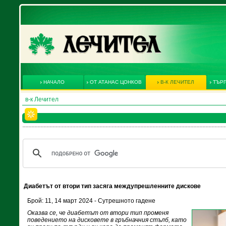
НАЧАЛО
ОТ АТАНАС ЦОНКОВ
В-К ЛЕЧИТЕЛ
ТЪРГ
в-к Лечител
Диабетът от втори тип засяга междупрешленните дискове
Брой: 11, 14 март 2024 - Сутрешното гадене
Оказва се, че диабетът от втори тип променя
поведението на дисковете в гръбначния стълб, като