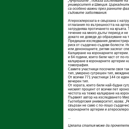
„чучулигите“, показа изследване на
университет в Швеция. Циркаднит
са особено важни през ранните фаз
съдовите заболявания.
Атеросклерозата е свързана с натр
отлагания по вътрешността на арте
затруднява протичането на кръвта. Т
течение на много дълъг период и не
докато не доведе до образуване на 
Предишни изследвания демонстрираха
риск от сърдечно-съдови болести. Но
или денонощните, ритми засягат сп
Калциране на коронарните артерии.
и 64 години, които били част от по
калциране в коронарните артерии н
томография.
Самите участници посочили своя та
тип, умерено сутрешен тип, междине
От всички 771 участници 144 се иде
вечерен тип.
От хората, които били най-будни су
ниският процент от всички пет хрон
честота на тежко калциране на коро
Първият автор на изследването Мио
Гьотебургския университет, казва: „
свързан не само с по-лошо сърдечно
коронарните артерии и атеросклеро
...
Цялата статия може да прочетете 