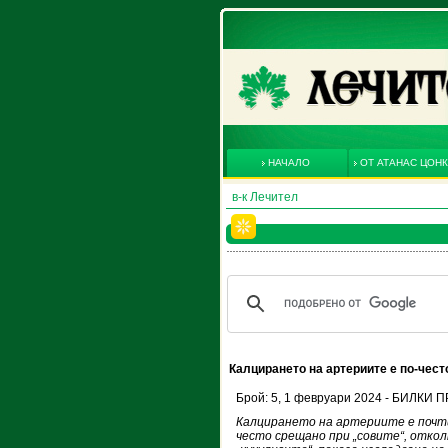
НАЧАЛО
ОТ АТАНАС ЦОН
в-к Лечител
Калцирането на артериите е по-чест
Брой: 5, 1 февруари 2024 - БИЛКИ
Калцирането на артериите е почти
често срещано при „совите“, отко