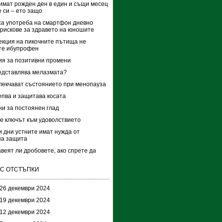
 имат рожден ден в един и същи месец
е си – ето защо
са употреба на смартфон дневно
 рискове за здравето на юношите
кция на пикочните пътища не
те ибупрофен
я за позитивни промени
едставлява мелазмата?
лекчават състоянието при менопауза
епва и защитава косата
ни за постоянен глад
е ключът към удоволствието
и дни устните имат нужда от
на защита
веят ли дробовете, ако спрете да
 С ОТСТЪПКИ
 26 декември 2024
 19 декември 2024
 12 декември 2024