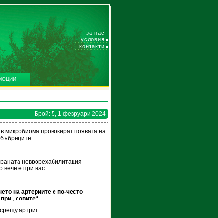
за нас
условия
контакти
МОЦИИ
Брой: 5, 1 февруари 2024
в микробиома провокират появата на
 бъбреците
раната неврорехабилитация –
 вече е при нас
ето на артериите е по-често
при „совите“
срещу артрит