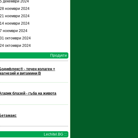
 5 декември 2024
 28 ноември 2024
 21 ноември 2024
 14 ноември 2024
 7 ноември 2024
 31 октомври 2024
 24 октомври 2024
Продукти
Бодифлекс® - течен колаген +
магнезий и витамини В
Агарик блазей - гъба на живота
Бетамакс
Lechitel.BG :::