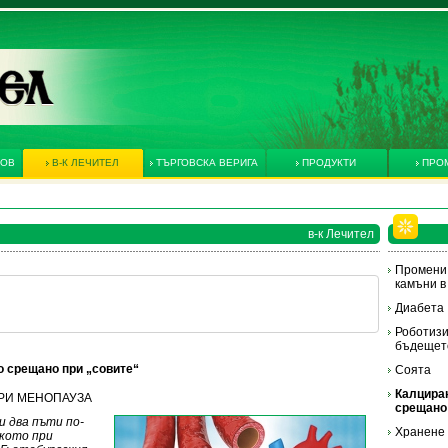
КОВ
В-К ЛЕЧИТЕЛ
ТЪРГОВСКА ВЕРИГА
ПРОДУКТИ
ПРО
в-к Лечител
Промени 
камъни в
Диабета
Роботизи
бъдещето
о срещано при „совите“
Соята
Калциран
 ПРИ МЕНОПАУЗА
срещано 
 два пъти по-
Хранене 
лкото при