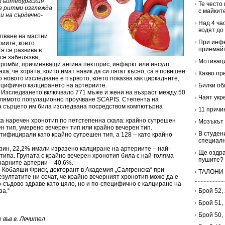
 Гьотебургския
Те често
е ритми изглежда
с майкит
и на сърдечно-
Над 4 ча
водят до
упване на мастни
При инфе
риите, което
приемай
я се развива в
 се забелязва,
Мотиваци
тромби, причиняващи ангина пекторис, инфаркт или инсулт.
, че хората, които имат навик да си лягат късно, са в повишен
Какво пр
 новото изследване е първото, което показва как циркадните,
ецифично калцирането на артериите.
Билки об
 Изследването включвало 771 мъже и жени на възраст между 50
Чаят укр
-голямото популационно проучване SCAPIS. Степента на
а сърцето им била изследвана посредством компютърна
11 причи
ка наречен хронотип по петстепенна скала: крайно сутрешен
Мозъкът 
н тип, умерено вечерен тип или крайно вечерен тип.
В студен
нтифицирали като крайно сутрешен тип, а 128 – като крайно
специал
трин, 22,2% имали изразено калциране на артериите – най-
Ще оздра
отипа. Групата с крайно вечерен хронотип била с най-голяма
пушите?
нарните артерии – 40,6%.
 Кобаяши Фриск, докторант в Академия „Салгренска“ при
ТАЛОНИ
Резултатите ни сочат, че крайно вечерният хронотип може да е
-съдово здраве като цяло, но и по-специфично с калциране на
за.“
Брой 52,
Брой 51,
Брой 50,
във в. Лечител