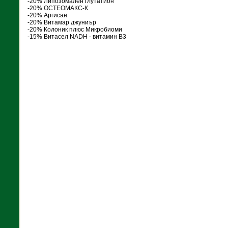
-20% Липозомален глутатион
-20% ОСТЕОМАКС-К
-20% Аргисан
-20% Витамар джуниър
-20% Колоник плюс Микробиоми
-15% Витасел NADH - витамин В3