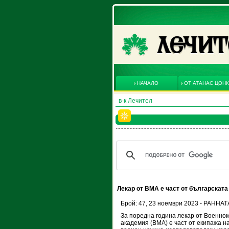
НАЧАЛО
ОТ АТАНАС ЦОН
в-к Лечител
Лекар от ВМА е част от българскат
Брой: 47, 23 ноември 2023 - РАНН
За поредна година лекар от Военно
академия (ВМА) е част от екипажа н