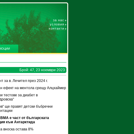
за нас
условия
контакти
МОЦИИ
Брой: 47, 23 ноември 2023
т за в. Лечител през 2024 г.
н ефект на ментола срещу Алцхаймер
и тестове за диабет в
дровска“
ов“ ще правят детски бъбречни
антации
 ВМА е част от българската
ция към Антарктида
а вноска остава 8%