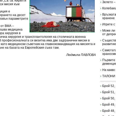
 „Св. св. Кирил и
Зелето –
 си мисия към
Колебаещ
диция е
Връзката
ирането на десет
хранене
 извън параметрите
Игрите с
 от ВМА –
ършва медицина
Може ли 
ира хирургия в
от депре
ична хирургия и трансплантология на столичната военна
 В професионалната си визитка има две задгранични мисии в
Съществу
 – като медицински съветник на главнокомандващия на мисията и
развитие
не на базата на Европейския съюз там.
Самотата
храносм
Людмила ПАВЛОВА
Първите 
деменци
На какво
ТАЛОНИ
Брой 52,
Брой 51,
Брой 50,
Брой 49,
Брой 48,