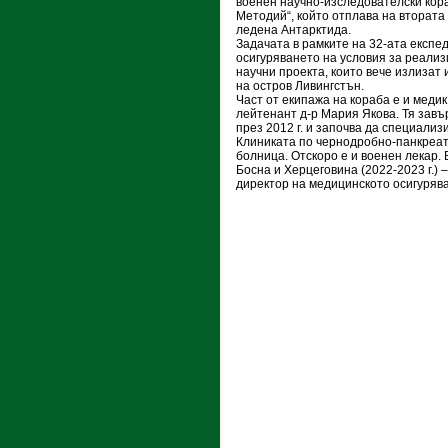
военен научно-изследователски кораб
Методий“, който отплава на втората
ледена Антарктида.
Задачата в рамките на 32-ата експе
осигуряването на условия за реализ
научни проекта, които вече излизат
на остров Ливингстън.
Част от екипажа на кораба е и медик
лейтенант д-р Мария Якова. Тя зав
през 2012 г. и започва да специализ
Клиниката по чернодробно-панкреат
болница. Отскоро е и военен лекар.
Босна и Херцеговина (2022-2023 г.)
директор на медицинското осигурява