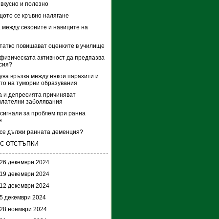
 вкусно и полезно
ото се кръвно налягане
 между сезоните и навиците на
 татко повишават оценките в училище
физическата активност да предпазва
сия?
ва връзка между някои паразити и
то на туморни образувания
 и депресията причиняват
илателни заболявания
сигнали за проблем при ранна
я
 се дължи ранната деменция?
 С ОТСТЪПКИ
 26 декември 2024
 19 декември 2024
 12 декември 2024
 5 декември 2024
 28 ноември 2024