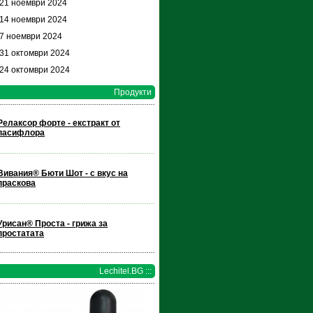
 21 ноември 2024
 14 ноември 2024
 7 ноември 2024
 31 октомври 2024
 24 октомври 2024
Продукти
Релаксор форте - екстракт от
пасифлора
Вивания® Бюти Шот - с вкус на
праскова
Урисан® Проста - грижа за
простатата
Lechitel.BG :::