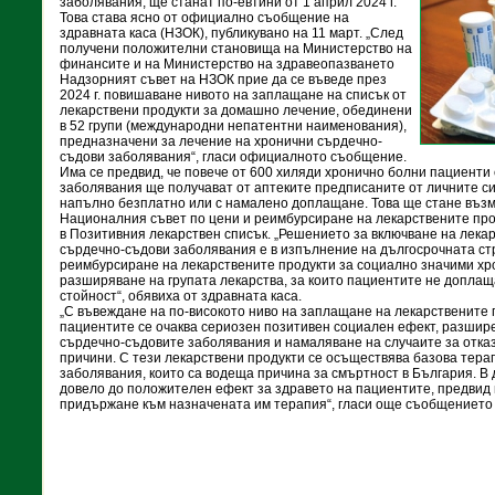
заболявания, ще станат по-евтини от 1 април 2024 г.
Това става ясно от официално съобщение на
здравната каса (НЗОК), публикувано на 11 март. „След
получени положителни становища на Министерство на
финансите и на Министерство на здравеопазването
Надзорният съвет на НЗОК прие да се въведе през
2024 г. повишаване нивото на заплащане на списък от
лекарствени продукти за домашно лечение, обединени
в 52 групи (международни непатентни наименования),
предназначени за лечение на хронични сърдечно-
съдови заболявания“, гласи официалното съобщение.
Има се предвид, че повече от 600 хиляди хронично болни пациенти
заболявания ще получават от аптеките предписаните от личните си 
напълно безплатно или с намалено доплащане. Това ще стане въз
Националния съвет по цени и реимбурсиране на лекарствените про
в Позитивния лекарствен списък. „Решението за включване на лека
сърдечно-съдови заболявания е в изпълнение на дългосрочната ст
реимбурсиране на лекарствените продукти за социално значими хр
разширяване на групата лекарства, за които пациентите не допла
стойност“, обявиха от здравната каса.
„С въвеждане на по-високото ниво на заплащане на лекарствените 
пациентите се очаква сериозен позитивен социален ефект, разшир
сърдечно-съдовите заболявания и намаляване на случаите за отка
причини. С тези лекарствени продукти се осъществява базова тера
заболявания, които са водеща причина за смъртност в България. В 
довело до положителен ефект за здравето на пациентите, предвид
придържане към назначената им терапия“, гласи още съобщението