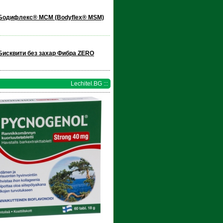
Бодифлекс® МСМ (Bodyflex® MSM)
Бисквити без захар Фибра ZERO
Lechitel.BG :::