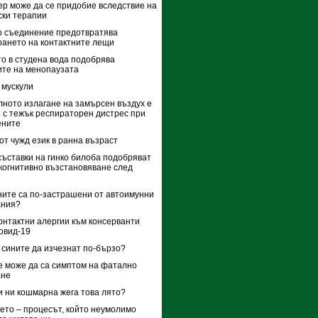
р може да се придобие вследствие на
ки терапии
о съединение предотвратява
ането на контактните лещи
о в студена вода подобрява
те на менопаузата
 мускули
ното излагане на замърсен въздух е
 с тежък респираторен дистрес при
ените
от чужд език в ранна възраст
съставки на гинко билоба подобряват
когнитивно възстановяване след
ите са по-застрашени от автоимунни
ания?
онтактни алергии към консерванти
овид-19
 сините да изчезнат по-бързо?
 може да са симптом на фатално
ане
и ни кошмарна жега това лято?
ето – процесът, който неумолимо