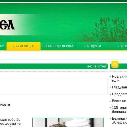
КОВ
В-К ЛЕЧИТЕЛ
ТЪРГОВСКА ВЕРИГА
ПРОДУКТИ
ПРО
в-к Лечител
Нов, сил
коли
Гладува
Предлага
Всеки пе
лицето
135 годи
болница 
Безплатн
ето води до
„Алексан
ова мрежа на