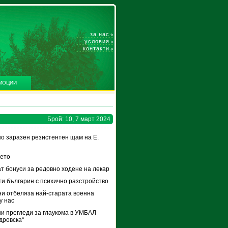
за нас
условия
контакти
МОЦИИ
Брой: 10, 7 март 2024
но заразен резистентен щам на Е.
нето
т бонуси за редовно ходене на лекар
ти българин с психично разстройство
ни отбеляза най-старата военна
у нас
и прегледи за глаукома в УМБАЛ
дровска“