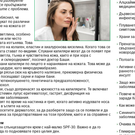
да разберете
Алцхайме
 се придържате
медицинс
вите с проблема.
Дървесн
бяснил, че
инфектир
пукат по различни
Плуванет
е на кожата от
симптоми
светлина, особено
Храни за
ни или често
ата изтънява. Това
Пренатал
то на колаген, еластин и хиалуронова киселина. Когато това се
свързано
ата стават по-видими. Спукани капиляри могат да се появят при
новород
светла, тънка и чувствителна кожа, както и при хора с
 и склеродермия“, посочил доктор Баши.
Ползата 
кани капиляри по лицето е нараняване на кожата. Това може да
Активни 
оцедури, като микродермабразио.
ранното 
ди рязък скок на кръвното налягане, прекомерна физическа
инсулт
се посещават сауни и парни бани.
 тютюнопушенето, генетичната предразположеност,
Защо жен
кохол.
заболяв
и, също допринасят за крехкостта на капилярите. Те включват
темен лупус еритематозус, гастрит, дисфункция на
Повече к
ови заболявания.
заради К
ят по време на настинка и грип, когато активно издухвате носа
Как може
 в ъглите на носа.
осетите дерматолог, за да разберете защо са се появили и да
Синините
ина за предотвратяване на този проблем, както и за справяне с
заболяв
ем
Очаква л
н слънцезащитен крем с най-малко SPF-30. Важно е да го
да го подновявате през целия ден.
Гликиран