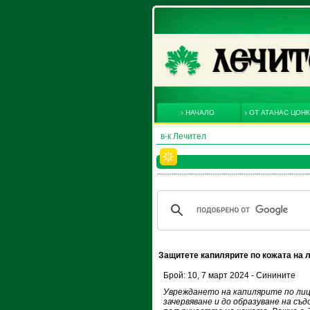
НАЧАЛО
ОТ АТАНАС ЦОН
в-к Лечител
Защитете капилярите по кожата на 
Брой: 10, 7 март 2024 - Синините
Увреждането на капилярите по лиц
зачервяване и до образуване на съд