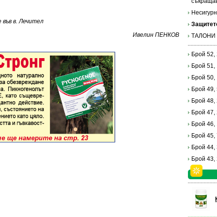
съкращав
Несигурн
във в. Лечител
Защитете
Ивелин ПЕНКОВ
ТАЛОНИ
Брой 52,
Брой 51,
Брой 50,
Брой 49,
Брой 48,
Брой 47,
Брой 46,
Брой 45,
Брой 44,
Брой 43,