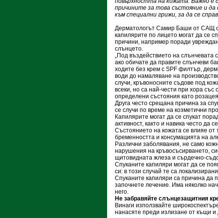
повърхността на кожата. Важно е 
причините за това състояние и да
към специални грижи, за да се спра
Дерматологът Самир Баши от САЩ о
капилярите по лицето могат да се с
причини, например поради увреждан
слънцето.
„Под въздействието на слънчевата 
ако обичате да правите слънчеви ба
ходите без крем с SPF филтър, дерм
води до намаляване на производство
случи, кръвоносните съдове под кож
всеки, но са най-чести при хора със 
определени състояния като розацея
Друга често срещана причина за спу
се случи по време на козметични пр
Капилярите могат да се спукат пора
активност, както и навика често да 
Състоянието на кожата се влияе от
бременността и консумацията на ал
Различни заболявания, не само кожн
нарушения на кръвосъсирването, сис
щитовидната жлеза и сърдечно-съд
Спуканите капиляри могат да се появ
си: в този случай те са локализирани
Спуканите капиляри са причина да п
започнете лечение. Има няколко нач
него.
Не забравяйте слънцезащитния кр
Винаги използвайте широкоспектъре
нанасяте преди излизане от къщи и 