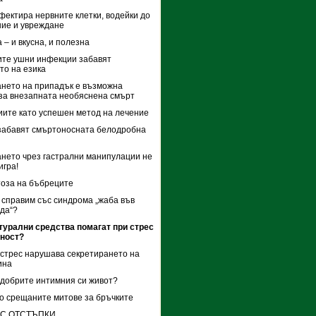
фектира нервните клетки, водейки до
ие и увреждане
 – и вкусна, и полезна
те ушни инфекции забавят
то на езика
нето на припадък е възможна
за внезапната необяснена смърт
ите като успешен метод на лечение
забавят смъртоносната белодробна
нето чрез гастрални манипулации не
игра!
оза на бъбреците
е справим със синдрома „жаба във
да“?
турални средства помагат при стрес
жност?
стрес нарушава секретирането на
ина
одобрите интимния си живот?
о срещаните митове за бръчките
 С ОТСТЪПКИ