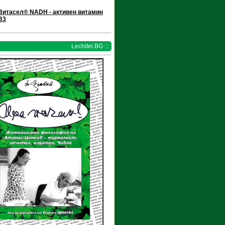
Витасел® NADH - активен витамин
В3
Lechitel.BG :::