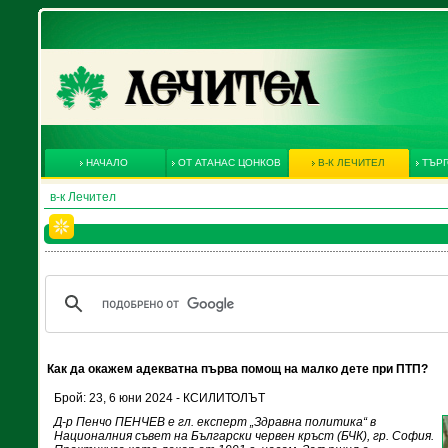
НАЧАЛО
ОТ АТАНАС ЦОНКОВ
В-К ЛЕЧИТЕЛ
ТЪРГ
в-к Лечител
Как да окажем адекватна първа помощ на малко дете при ПТП?
Брой: 23, 6 юни 2024 - КСИЛИТОЛЪТ
Д-р Пенчо ПЕНЧЕВ е гл. експерт „Здравна политика“ в
Националния съвет на Български червен кръст (БЧК), гр. София.