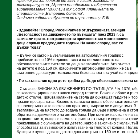
Практикува като лекар от 1991 г. насам. Завършил е
магистратура по „Здравен мениджмънт и обществено
здравеопазване“ (2008 г.) в МУ София. Клиничната му
специалност е „Вътрешни болести“.
От дълги години е обучител по първа помощ в БЧК.
• Здравейте! Според Росен Рапчев от Държавната агенция
„Безопасност на движението по пътищата“ през 2023 г. са
загинали при пътнотранспортни произшествия много повече
деца спрямо предходните години. На какво според вас се
дължи това?
– Дължи се както на увеличаване на автомобилния трафик с
приблизително 10% годишно, така и на неглижирането на
обезопасителните системи за деца в автомобилите. Ако ръстът
на детето е под 150 см, фабричните автомобилни колани не са в
състояние да осигурят максимална безопасност в случай на инциде
•
По какъв начин едно дете трябва да бъде обезопасено в кола 
– Съгласно ЗАКОНА ЗА ДВИЖЕНИЕТО ПО ПЪТИЩАТА, Чл. 137б, обез
са класифицирани в пет класа според теглото. Важен е обаче и ръс
детско столче. Трябва коланите на стола да обхващат гърдите и тор
празни пространства. Возенето на малки деца в обезопасителна си
се препоръчва като постоянна практика, въпреки че е допустимо. В
възглавница на мястото до водача трябва да бъде изключена и столч
обратна на движението на автомобила. При монтаж на столче на за
на движението, също се намалява рискът от смърт и сериозни травм
прекаляваме с обличането на детето, както е закопчано с колан, тъ
способстват за възможното изплъзване на тялото от колана. Ползв
бустери е нужно, докато детето достигне ръст от 150 см и тегло от 36