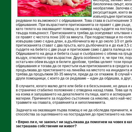
кислород, загиват мног
биологична смърт, ког
необратими. Започва 
ресусцитация, което 
извънгръдни притискан
редувани по възможност с обдишвания. Това става в съотношение 3
обдишвания. При възрастните притисканията се правят с две ръце, 
като тялото на оказващият помощ се намира над гърдите на постра
твърда повърхност. Притисканията трябва да осигуряват хлътване на
се правят с честота поне 100 за минута. При подрастващи и по-гол
извършва само с една длан, а дълбочината му е до около 1/3 от де
притисканията стават с два пръста, като дълбочината е до към 3,5 
гърдите на бебето с две ръце и притискаме само с двата палеца на 
Обдишването на деца и бебета също е съобразено с обема на гръдн
въздух, отколкото при възрастни. Друга особеност е, че при тях, по
остатъчен обем въздух в белите дробове, трябва целият този проце
обдишвания и тогава да се пристъпи към притисканията в средата 
продължава до пристигането на линейка на мястото на инцидента ил
трябва да продължим 30-35 минути, преди да се откажем. В случай 
други помощници, с които да се редуваме – един да обдишва, а друг
В случаите, когато малко дете или бебе е в безсъзнание, но диша и 
в странично стабилно положение с отведена назад глава. Това ще 
на езика и запушването на дихателните пътища, както и аспирация
материи. Причините за подобно състояние са няколко, като най-че
травмите на главата, отравянията и хипогликемията.
Задачата на оказващия първа помощ е не да обследва причините, ко
способства за оцеляването на пострадалия до пристигането на ли
•
Вярно ли е, че законът ни задължава да помогнем на човек в ка
застрашава собствения ни живот?