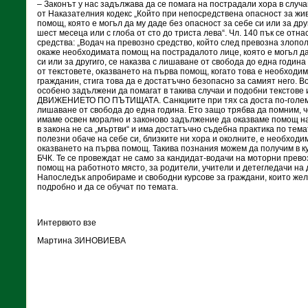
– Законът у нас задължава да се помага на пострадали хора в случа
от Наказателния кодекс „Който при непосредствена опасност за жив
помощ, която е могъл да му даде без опасност за себе си или за дру
шест месеца или с глоба от сто до триста лева“. Чл. 140 пък се отн
средства: „Водач на превозно средство, който след превозна злополу
окаже необходимата помощ на пострадалото лице, която е могъл да
си или за другиго, се наказва с лишаване от свобода до една година
от текстовете, оказването на първа помощ, когато това е необходим
гражданин, стига това да е достатъчно безопасно за самият него. В
особено задължени да помагат в такива случаи и подобни текстове
ДВИЖЕНИЕТО ПО ПЪТИЩАТА. Санкциите при тях са доста по-големи 
лишаване от свобода до една година. Ето защо трябва да помним, ч
имаме освен морално и законово задължение да оказваме помощ на 
в закона не са „мъртви“ и има достатъчно съдебна практика по тем
полезни обаче на себе си, близките ни хора и околните, е необход
оказването на първа помощ. Такива познания можем да получим в 
БЧК. Те се провеждат не само за кандидат-водачи на моторни прево
помощ на работното място, за родители, учители и детегледачи на 
Напоследък апробираме и свободни курсове за граждани, които жел
подробно и да се обучат по темата.
Интервюто взе
Мартина ЗИНОВИЕВА