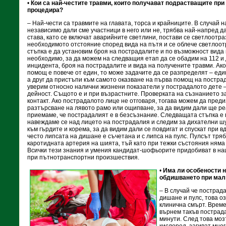
•
Кои са най-честите травми, които получават подрастващите при 
процедира?
– Най-чести са травмите на главата, торса и крайниците. В случай 
независимо дали сме участници в него или не, трябва най-напред д
става, като се включат аварийните светлини, постави се светлоотр
необходимото отстояние според вида на пътя и се облече светлоо
стъпка е да установим броя на пострадалите и по възможност вида 
необходимо, за да можем на следващия етап да се обадим на 112 и
инцидента, броя на пострадалите и вида на получените травми. Ак
помощ е повече от един, то може задачите да се разпределят – еди
а друг да пристъпи към самото оказване на първа помощ на пострад
уверим относно налични жизнени показатели у пострадалото дете 
дейност. Същото е и при възрастните. Проверката на съзнанието з
контакт. Ако пострадалото лице не отговаря, тогава можем да пред
разтърсване на лявото рамо или ощипване, за да видим дали ще ре
приемаме, че пострадалият е в безсъзнание. Следващата стъпка е
навеждаме се над лицето на пострадалия и следим за дихателни ш
към гърдите и корема, за да видим дали се повдигат и спускат при 
често липсата на дишане е съчетана и с липса на пулс. Пулсът тря
каротидната артерия на шията, тъй като при тежки състояния няма
Всички тези знания и умения кандидат-шофьорите придобиват в на
при пътнотранспортни произшествия.
•
Има ли особености 
обдишването при мал
– В случай че пострад
дишане и пулс, това оз
клинична смърт. Времет
върнем такъв пострадал
минути. След това моз