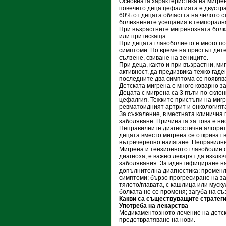
Основната характеристика на мигре
повечето деца цефалгията е двустр
60% от децата областта на челото с
болезнените усещания в темпорална
При възрастните мигренозната болк
или притискаща.
При децата главоболието е много по
симптоми. По време на пристъп дете
сълзене, свиване на зениците.
При деца, както и при възрастни, м
активност, да предизвика тежко гад
последните два симптома се появяв
Детската мигрена е много коварно з
Децата с мигрена са 3 пъти по-склон
цефалгия. Тежките пристъпи на мигр
ревматоидният артрит и онкологият
За съжаление, в местната клинична 
заболяване. Причината за това е ни
Неправилните диагностични алгорит
децата вместо мигрена се откриват 
вътречерепно налягане. Неправилни
Мигрена и тензионното главоболие с
диагноза, е важно лекарят да изклю
заболявания. За идентифициране на
допълнителна диагностика: променл
симптоми; бързо прогресиране на з
тялото/главата, с кашлица или муск
болката не се променя; загуба на с
Какви са съществуващите стратеги
Употреба на лекарства
Медикаментозното лечение на детск
предотвратяване на нови.