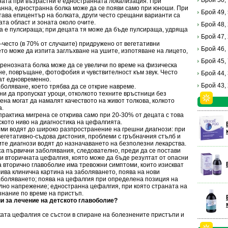
Брой 50,
ната при възрастни е едностранната локализация. При
анна, едностранна болка може да се появи само при юноши. При
Брой 49,
тава епицентър на болката, други често срещани варианти са
та област и зоната около очите.
Брой 48,
а е пулсираща; при децата тя може да бъде пулсираща, удряща
Брой 47,
-често (в 70% от случаите) придружено от вегетативни
Брой 46,
то може да изпита заглъхване на ушите, изпотяване на лицето,
Брой 45,
игренозната болка може да се увеличи по време на физическа
ене, повръщане, фотофобия и чувствителност към звук. Често
Брой 44,
ат едновременно.
Брой 43,
аболяване, което трябва да се открие навреме.
ни да пропускат уроци, отколкото техните връстници без
ена могат да намалят качеството на живот толкова, колкото
а.
практика мигрена се открива само при 20-30% от децата с това
ското ниво на диагностика на цефалгията.
­ми водят до широко разпространение на грешни диагнози: при
вегетативно-съдова дистония, проблеми с гръбначния стълб и
те диагнози водят до назначаването на безполезни лекарства.
а първични заболявания, следователно, преди да се постави
чи вторичната цефалгия, която може да бъде резултат от опасни
 вторично главоболие има тревожни симптоми, които изискват
ива клинична картина на заболяването, поява на нови
аболяването; поява на цефалгия при определена позиция на
улно напрежение; едностранна цефалгия, при която страната на
ъзнание по време на пристъп.
и за лечение на детското главоболие?
ата цефалгия се състои в спиране на болезнените пристъпи и