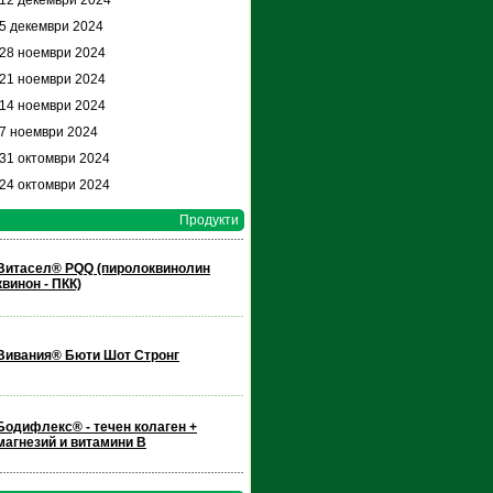
 12 декември 2024
 5 декември 2024
 28 ноември 2024
 21 ноември 2024
 14 ноември 2024
 7 ноември 2024
 31 октомври 2024
 24 октомври 2024
Продукти
Витасел® РQQ (пиролоквинолин
квинон - ПКК)
Вивания® Бюти Шот Стронг
Бодифлекс® - течен колаген +
магнезий и витамини В