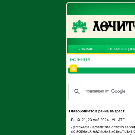
НАЧАЛО
ОТ АТАНАС ЦОН
в-к Лечител
Главоболието в ранна възраст
Брой: 21, 23 май 2024 - УШИТЕ
Детската цефалгия е опасно забол
до астения, нарушена когнитивна 