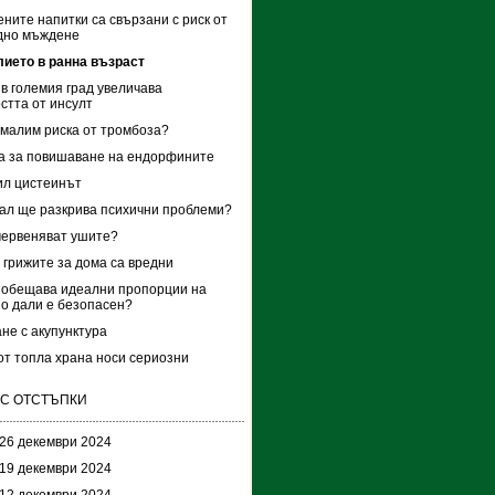
ните напитки са свързани с риск от
дно мъждене
ието в ранна възраст
в големия град увеличава
стта от инсулт
амалим риска от тромбоза?
а за повишаване на ендорфините
ил цистеинът
ал ще разкрива психични проблеми?
червеняват ушите?
 грижите за дома са вредни
 обещава идеални пропорции на
но дали е безопасен?
не с акупунктура
от топла храна носи сериозни
 С ОТСТЪПКИ
 26 декември 2024
 19 декември 2024