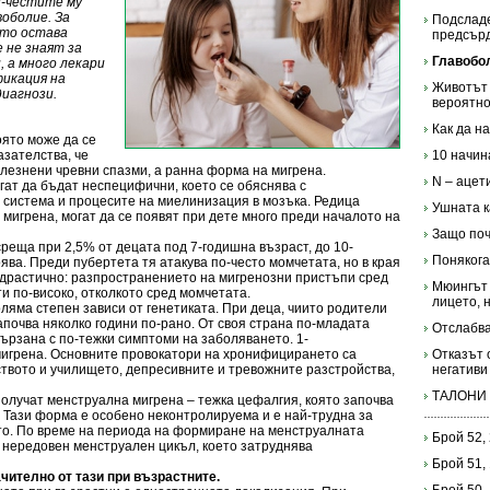
й-честите му
оболие. За
Подсладе
сто остава
предсър
 не знаят за
Главобол
 а много лекари
фикация на
Животът 
иагнози.
вероятно
Как да н
оято може да се
азателства, че
10 начин
олезнени чревни спазми, а ранна форма на мигрена.
N – ацет
ат да бъдат неспецифични, което се обяснява с
 система и процесите на миелинизация в мозъка. Редица
Ушната к
 мигрена, могат да се появят при дете много преди началото на
Защо по
реща при 2,5% от децата под 7-годишна възраст, до 10-
Понякога
ява. Преди пубертета тя атакува по-често момчетата, но в края
 драстично: разпространението на мигренозни пристъпи сред
Мюингът
и по-високо, отколкото сред момчетата.
лицето, 
оляма степен зависи от генетиката. При деца, чиито родители
апочва няколко години по-рано. От своя страна по-младата
Отслабва
вързана с по-тежки симптоми на заболяването. 1-
игрена. Основните провокатори на хронифицирането са
Отказът 
твото и училището, депресивните и тревожните разстройства,
негативи
ТАЛОНИ
олучат менструална мигрена – тежка цефалгия, която започва
 Тази форма е особено неконтролируема и е най-трудна за
о. По време на периода на формиране на менструалната
Брой 52,
 нередовен менструален цикъл, което затруднява
Брой 51,
чително от тази при възрастните.