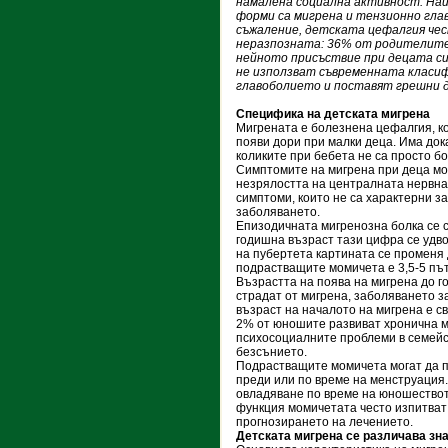
намалена социална активност. На
форми са мигрена и тензионно глав
съжаление, детската цефалгия че
неразпозната: 36% от родителите
нейното присъствие при децата си,
не използват съвременната класи
главоболието и поставят грешни д
Специфика на детската мигрена
Мигрената е болезнена цефалгия, к
появи дори при малки деца. Има док
коликите при бебета не са просто б
Симптомите на мигрена при деца мог
незрялостта на централната нервна
симптоми, които не са характерни за
заболяването.
Епизодичната мигренозна болка се с
годишна възраст тази цифра се удво
на пубертета картината се променя
подрастващите момичета е 3,5-5 път
Възрастта на поява на мигрена до г
страдат от мигрена, заболяването з
възраст на началото на мигрена е с
2% от юношите развиват хронична м
психосоциалните проблеми в семейс
безсънието.
Подрастващите момичета могат да п
преди или по време на менструация.
овладяване по време на юношествот
функция момичетата често изпитват
прогнозирането на лечението.
Детската мигрена се различава зна