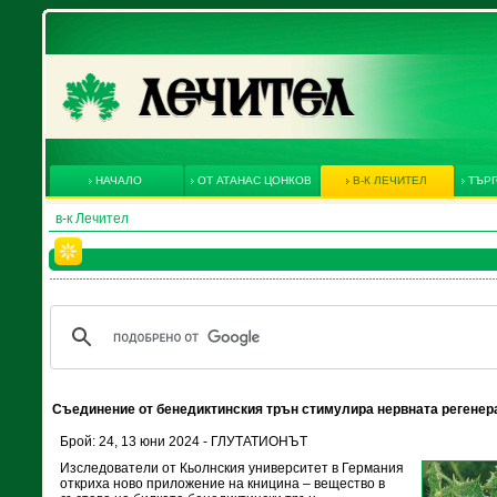
НАЧАЛО
ОТ АТАНАС ЦОНКОВ
В-К ЛЕЧИТЕЛ
ТЪРГ
в-к Лечител
Съединение от бенедиктинския трън стимулира нервната регенер
Брой: 24, 13 юни 2024 - ГЛУТАТИОНЪТ
Изследователи от Кьолнския университет в Германия
откриха ново приложение на кницина – вещество в