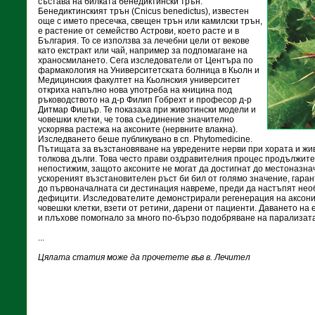
състава на билката бенедиктински трън.
Бенедиктинският трън (Cnicus benedictus), известен
още с името пресечка, свещен трън или камилски трън,
е растение от семейство Астрови, което расте и в
България. То се използва за лечебни цели от векове
като екстракт или чай, например за подпомагане на
храносмилането. Сега изследователи от Центъра по
фармакология на Университетската болница в Кьолн и
Медицинския факултет на Кьолнския университет
откриха напълно нова употреба на кницина под
ръководството на д-р Филип Гобрехт и професор д-р
Дитмар Фишър. Те показаха при животински модели и
човешки клетки, че това съединение значително
ускорява растежа на аксоните (нервните влакна).
Изследването беше публикувано в сп. Phytomedicine.
Пътищата за възстановяване на увредените нерви при хората и жив
толкова дълги. Това често прави оздравителния процес продължите
непостижим, защото аксоните не могат да достигнат до местоназна
ускореният възстановителен ръст би бил от голямо значение, гаран
до първоначалната си дестинация навреме, преди да настъпят не
дефицити. Изследователите демонстрирали регенерация на аксони
човешки клетки, взети от ретини, дарени от пациенти. Даването на
и плъхове помогнало за много по-бързо подобряване на парализата
...
Цялата статия може да прочетете във в. Лечител