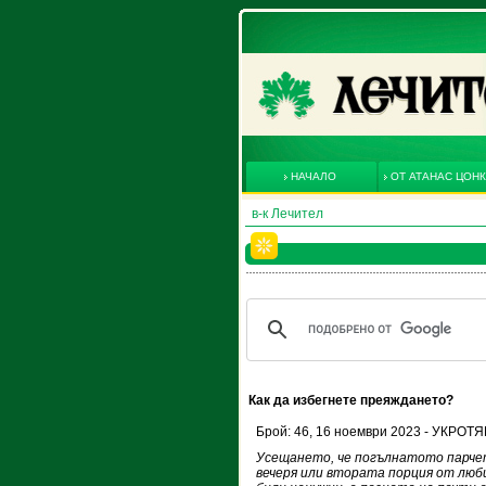
НАЧАЛО
ОТ АТАНАС ЦОН
в-к Лечител
Как да избегнете преяждането?
Брой: 46, 16 ноември 2023 - УКРО
Усещането, че погълнатото парче
вечеря или втората порция от люб