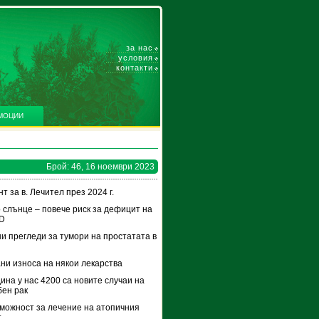
за нас
условия
контакти
МОЦИИ
Брой: 46, 16 ноември 2023
т за в. Лечител през 2024 г.
 слънце – повече риск за дефицит на
 D
и прегледи за тумори на простатата в
ни износа на някои лекарства
дина у нас 4200 са новите случаи на
ен рак
можност за лечение на атопичния
т