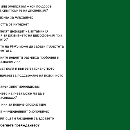
 или омепразол – кой по-добре
а симптомите на диспепсия?
изнак за Алцхаймер
стта от интернет
иният дефицит на витамин D
я за развитието на шизофрения при
вото?
то на PFAS може да забави пубертета
ичетата
ните рецепти разкриха пробойни в
азването ни
мат роля и във вегетарианството
начини за поддържане на психичното
ранен хипотиреоидизъм
нето на гнева може ли да е
пасяващо?
чини за повече спокойствие
т – чудодейният биополимер
ят оцет е безценен за здравето
збегнете преяждането?