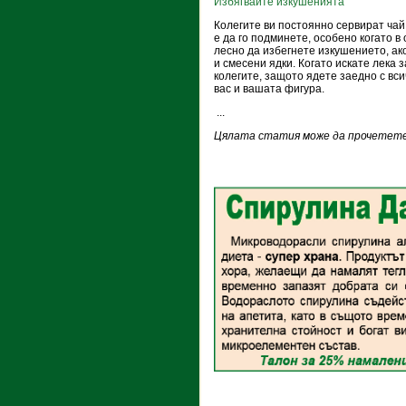
Избягвайте изкушенията
Колегите ви постоянно сервират чай
е да го подминете, особено когато в
лесно да избегнете изкушението, ак
и смесени ядки. Когато искате лека 
колегите, защото ядете заедно с вси
вас и вашата фигура.
...
Цялата статия може да прочетете 