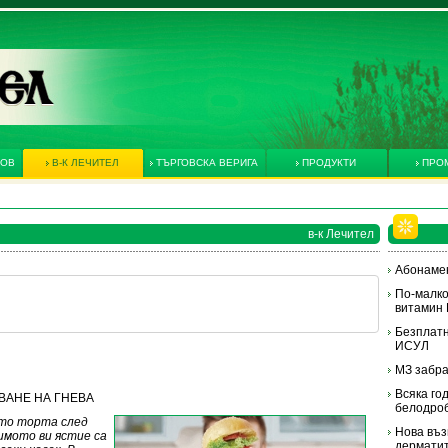
КОВ
В-К ЛЕЧИТЕЛ
ТЪРГОВСКА ВЕРИГА
ПРОДУКТИ
ПРО
в-к Лечител
Абонамен
По-малко
витамин
Безплатн
ИСУЛ
МЗ забра
Всяка го
ТЯВАНЕ НА ГНЕВА
белодроб
то торта след
Нова въз
имото ви ястие са
дермати