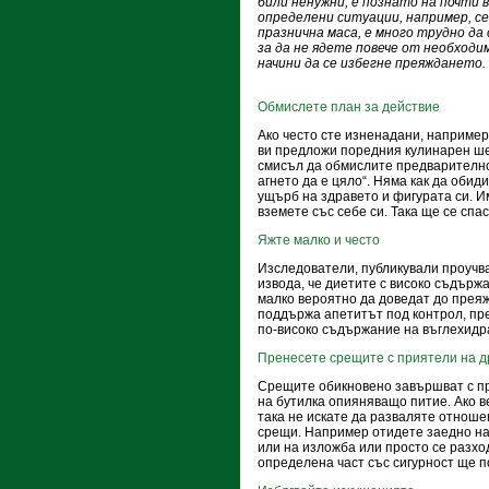
били ненужни, е познато на почти в
определени ситуации, например, с
празнична маса, е много трудно да
за да не ядете повече от необходи
начини да се избегне преяждането.
Обмислете план за действие
Ако често сте изненадани, например
ви предложи поредния кулинарен ш
смисъл да обмислите предварително п
агнето да е цяло“. Няма как да обид
ущърб на здравето и фигурата си. И
вземете със себе си. Така ще се сп
Яжте малко и често
Изследователи, публикували проучване
извода, че диетите с високо съдърж
малко вероятно да доведат до преяж
поддържа апетитът под контрол, пре
по-високо съдържание на въглехидр
Пренесете срещите с приятели на д
Срещите обикновено завършват с пр
на бутилка опияняващо питие. Ако в
така не искате да разваляте отноше
срещи. Например отидете заедно на
или на изложба или просто се разход
определена част със сигурност ще 