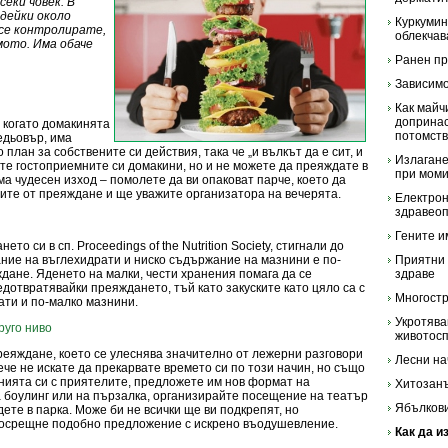
секи човек. В
едейки около
Куркумин
 се контролирате,
облекчав
мото. Има обаче
Ранен пр
Зависимо
Как майч
допринас
 когато домакинята
потомст
едьовър, има
лан за собствените си действия, така че „и вълкът да е сит, и
Излагане
ите гостоприемните си домакини, но и не можете да преяждате в
при мом
ма чудесен изход – помолете да ви опаковат парче, което да
асите от преяждане и ще уважите организатора на вечерята.
Електрон
здравеоп
Гените и
то си в сп. Proceedings of the Nutrition Society, стигнали до
ание на въглехидрати и ниско съдържание на мазнини е по-
Приятни 
дане. Яденето на малки, чести хранения помага да се
здраве
дотвратявайки преяждането, тъй като закуските като цяло са с
Многост
ати и по-малко мазнини.
Укротява
руго ниво
животос
еяждане, което се улеснява значително от лежерни разговори
Лесни на
ече не искате да прекарвате времето си по този начин, но също
нията си с приятелите, предложете им нов формат на
Хитозанъ
 боулинг или на пързалка, организирайте посещение на театър
Ябълкови
ете в парка. Може би не всички ще ви подкрепят, но
посрещне подобно предложение с искрено въодушевление.
Как да и