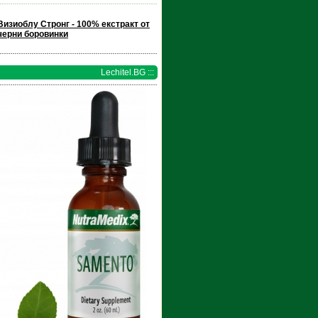
Визиоблу Стронг - 100% екстракт от
черни боровинки
Lechitel.BG :::