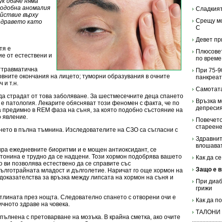
ук обаче няма
подобна аномалия
Сладкият
йствие върху
Срещу мо
здравето като
С
Девет пр
тя е
Плюсовет
е от естествени и
по време
ттравматична
При 75-9
рвните окончания на лицето; туморни образувания в очните
панкреат
 и т.н.
Самотата
да страдат от това заболяване. За шестмесечните деца спането
Връзка м
 е патология. Лекарите обясняват този феномен с факта, че по
депреси
а предимно в REM фаза на съня, за която подобно състояние на
 явление.
Повечето
стареене
нето в пълна тъмнина. Изследователите на СЗО са съгласни с
Здравнит
влошават
лира ежедневните биоритми и е мощен антиоксидант, се
тонина е трудно да се надцени. Този хормон подобрява вашето
Как да с
 ви позволява естествено да се справите със
Защо е в
ълготрайната младост и дълголетие. Наричат ​​го още хормон на
 доказателства за връзка между липсата на хормон на съня и
При диаб
грижи
тлината през нощта. Следователно спането с отворени очи е
Как да п
ичното здраве на човека.
ТАЛОНИ
ълнена с претоварване на мозъка. В крайна сметка, ако очите