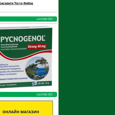
Бисквити Тоста Фибра
Lechitel.BG :::
Lechitel.BG :::