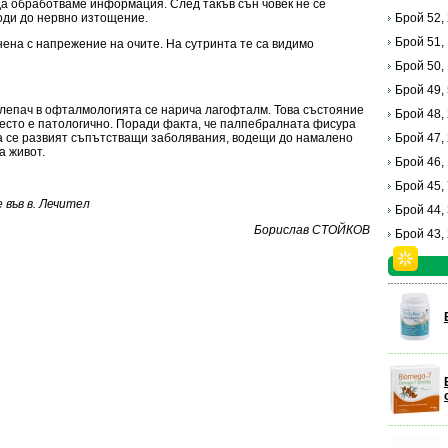
да обработваме информация. След такъв сън човек не се
води до нервно изтощение.
Брой 52,
Брой 51,
нена с напрежение на очите. На сутринта те са видимо
Брой 50,
Брой 49,
клепач в офталмологията се нарича лагофталм. Това състояние
Брой 48,
често е патологично. Поради факта, че палпебралната фисура
да се развият съпътстващи заболявания, водещи до намалено
Брой 47,
а живот.
Брой 46,
Брой 45,
във в. Лечител
Брой 44,
Борислав СТОЙКОВ
Брой 43,