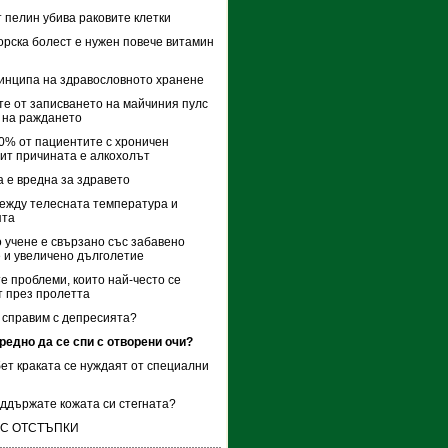
 пелин убива раковите клетки
рска болест е нужен повече витамин
инципа на здравословното хранене
е от записването на майчиния пулс
 на раждането
0% от пациентите с хроничен
ит причината е алкохолът
 е вредна за здравето
ежду телесната температура и
ята
 учене е свързано със забавено
 и увеличено дълголетие
е проблеми, които най-често се
 през пролетта
е справим с депресията?
редно да се спи с отворени очи?
ет краката се нуждаят от специални
оддържате кожата си стегната?
 С ОТСТЪПКИ