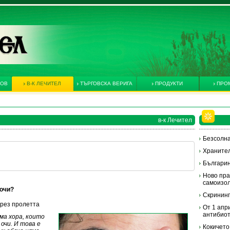
КОВ
В-К ЛЕЧИТЕЛ
ТЪРГОВСКА ВЕРИГА
ПРОДУКТИ
ПРО
в-к Лечител
Безсолна
Хранител
Българин
Ново пра
самоизол
 очи?
Скрининг
през пролетта
От 1 апр
антибиот
ма хора, които
очи. И това е
Кокичето