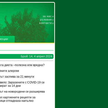
за нас
условия
контакти
МОЦИИ
Брой: 14, 4 април 2024
та диета –полезна или вредна?
ните алергии
ът заспива за 21 минути
вило: Заразените с COVID-19 се
ират за 14 дни
ът на новородени се разширява
ил хартиените рецепти за
ици отпаднаха напълно