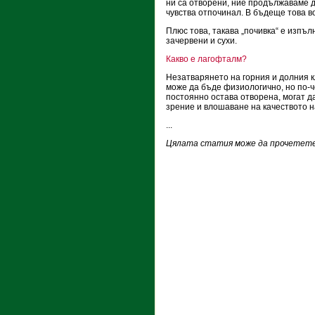
ни са отворени, ние продължаваме 
чувства отпочинал. В бъдеще това 
Плюс това, такава „почивка“ е изпъл
зачервени и сухи.
Какво е лагофталм?
Незатварянето на горния и долния 
може да бъде физиологично, но по-
постоянно остава отворена, могат 
зрение и влошаване на качеството н
...
Цялата статия може да прочетете 