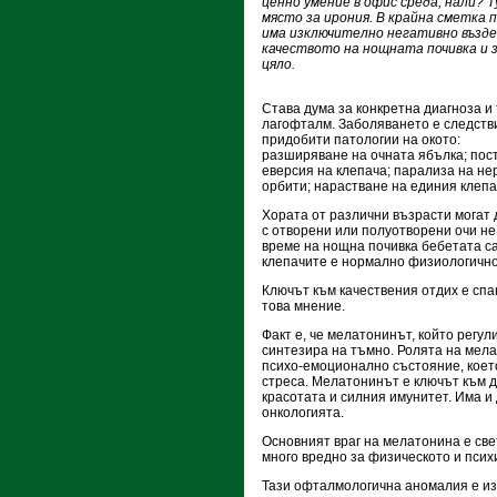
ценно умение в офис среда, нали? Т
място за ирония. В крайна сметка 
има изключително негативно възде
качеството на нощната почивка и 
цяло.
Става дума за конкретна диагноза и 
лагофталм. Заболяването е следстви
придобити патологии на окото:
разширяване на очната ябълка; пос
еверсия на клепача; парализа на не
орбити; нарастване на единия клепач
Хората от различни възрасти могат 
с отворени или полуотворени очи не
време на нощна почивка бебетата с
клепачите е нормално физиологично
Ключът към качествения отдих е спа
това мнение.
Факт е, че мелатонинът, който регу
синтезира на тъмно. Ролята на мела
психо-емоционално състояние, което
стреса. Мелатонинът е ключът към д
красотата и силния имунитет. Има и
онкологията.
Основният враг на мелатонина е све
много вредно за физическото и псих
Тази офталмологична аномалия е изп