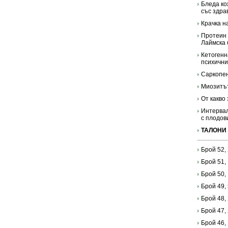
Бледа кож
със здра
Крачка н
Протеин 
Лаймска 
Кетогенн
психични
Саркопен
Миозитъ
От какво
Интервал
с плодов
ТАЛОНИ
Брой 52,
Брой 51,
Брой 50,
Брой 49,
Брой 48,
Брой 47,
Брой 46,