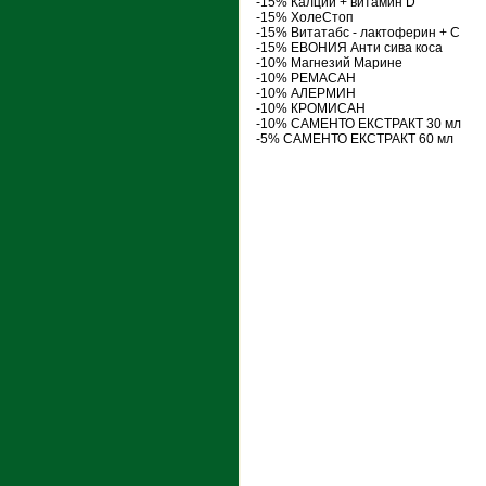
-15% Калций + витамин D
-15% ХолеСтоп
-15% Витатабс - лактоферин + С
-15% ЕВОНИЯ Анти сива коса
-10% Магнезий Марине
-10% РЕМАСАН
-10% АЛЕРМИН
-10% КРОМИСАН
-10% САМЕНТО ЕКСТРАКТ 30 мл
-5% САМЕНТО ЕКСТРАКТ 60 мл