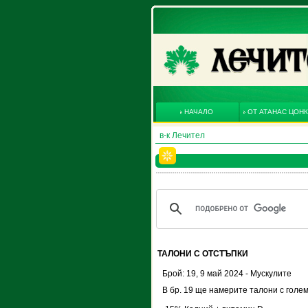
НАЧАЛО
ОТ АТАНАС ЦОН
в-к Лечител
ТАЛОНИ С ОТСТЪПКИ
Брой: 19, 9 май 2024 - Мускулите
В бр. 19 ще намерите талони с голем