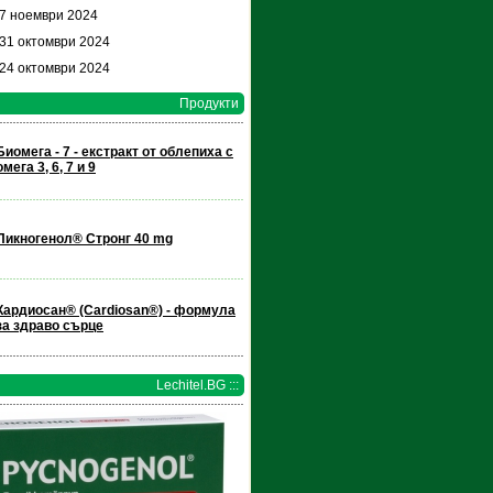
 7 ноември 2024
 31 октомври 2024
 24 октомври 2024
Продукти
Биомега - 7 - екстракт от облепиха с
омега 3, 6, 7 и 9
Пикногенол® Стронг 40 mg
Кардиосан® (Cardiosan®) - формула
за здраво сърце
Lechitel.BG :::