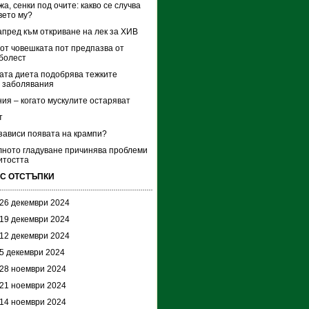
а, сенки под очите: какво се случва
вето му?
апред към откриване на лек за ХИВ
от човешката пот предпазва от
болест
ата диета подобрява тежките
 заболявания
ия – когато мускулите остаряват
т
 зависи появата на крампи?
ното гладуване причинява проблеми
итостта
 С ОТСТЪПКИ
 26 декември 2024
 19 декември 2024
 12 декември 2024
 5 декември 2024
 28 ноември 2024
 21 ноември 2024
 14 ноември 2024