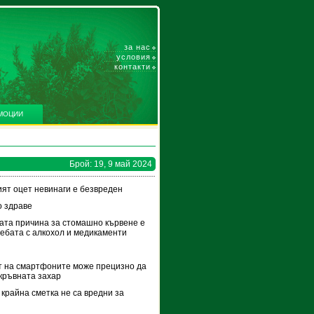
за нас
условия
контакти
МОЦИИ
Брой: 19, 9 май 2024
ят оцет невинаги е безвреден
 здраве
ата причина за стомашно кървене е
ебата с алкохол и медикаменти
 на смартфоните може прецизно да
кръвната захар
 крайна сметка не са вредни за