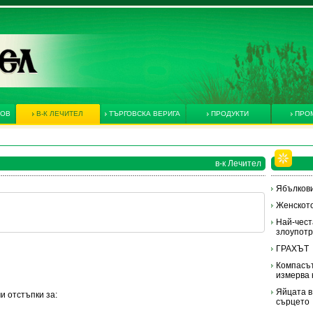
КОВ
В-К ЛЕЧИТЕЛ
ТЪРГОВСКА ВЕРИГА
ПРОДУКТИ
ПРО
в-к Лечител
Ябълкови
Женското
Най-чест
злоупотр
ГРАХЪТ
Компасът
измерва 
Яйцата в
и отстъпки за:
сърцето