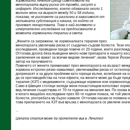
хормонални лечения срещу симптомите на
менопаузата върху риска от тромби, инсулт и
инфаркт. Изследването, което обхванало около 1
милион жени на възраст между 50 и 58 години,
показва, че рисковете са различни в зависимост от
активната субстанция и начина, по който се
приемат лекарствата. Това е най-голямото и
изчерпателно изследване на предписваните в
момента хормонални терапии в света.
„Жените са загрижени, че хормоналната терапия през
менопаузата увеличава риска от сърдечно-съдови болести. Тези оп
изследвания, проведени преди повече от 20 години, които разглежд
Оттогава досега бяха въведени много нови препарати и нашето изс
заключения не важат за всички видове лечения“, казва Терезе Йоха
автор на проучването.
Повечето от жените преминават през менопаузата на възраст между
хормона естроген рязко намаляват, увеличавайки риска от остеопор
допринасят и за други проблеми като горещи вълни, колебания на 
да се противодейства на тези ефекти, на жените може да бъде пр
терапия (ХЗТ) с медикаменти, съдържащи хормони или хормонопод
Само в Швеция стотици хиляди жени понастоящем използват хормо
вид лечение съществува от 70-те години на миналия век. По онова
и когато мащабно изследване през 90-те години показа, че той уве
болести, употребата му бързо намаля. Оттогава насам се появиха 
това прилагането на ХЗТ във връзка с менопаузата се увеличи знач
...
Цялата статия може да прочетете във в. Лечител