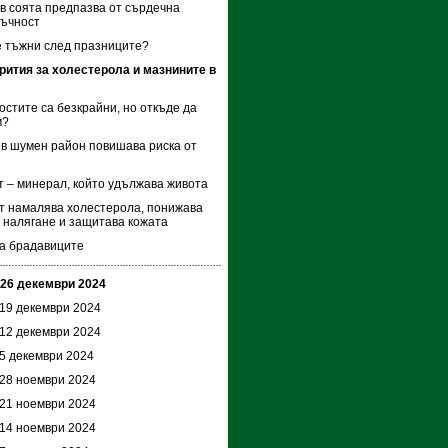
в соята предпазва от сърдечна
тъчност
 тъжни след празниците?
рития за холестерола и мазнините в
стите са безкрайни, но откъде да
м?
в шумен район повишава риска от
 – минерал, който удължава живота
 намалява холестерола, понижава
 налягане и защитава кожата
а брадавиците
 26 декември 2024
 19 декември 2024
 12 декември 2024
 5 декември 2024
 28 ноември 2024
 21 ноември 2024
 14 ноември 2024