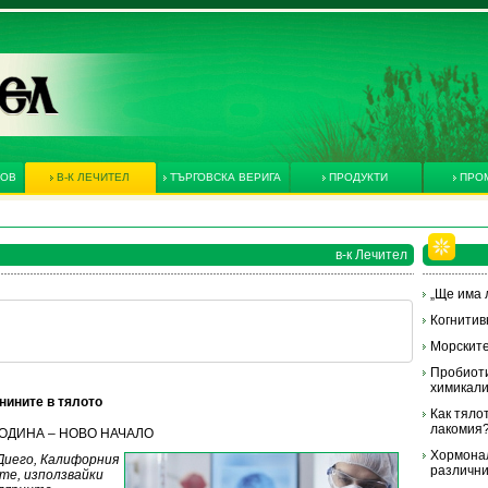
КОВ
В-К ЛЕЧИТЕЛ
ТЪРГОВСКА ВЕРИГА
ПРОДУКТИ
ПРО
в-к Лечител
„Ще има л
Когнитив
Морските
Пробиоти
химикал
нините в тялото
Как тяло
лакомия
А ГОДИНА – НОВО НАЧАЛО
Хормонал
Диего, Калифорния
различни
те, използвайки