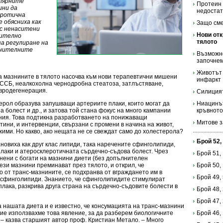
улярните
Протеин 
ини да
недоста
еротична
е обясниха как
Защо сме
с ненаситени
Нови отк
чително
тялото
за регулиране на
анителните
Възможно
започне
Животът 
на мазнините в тялото насочва към нови терапевтични мишени
инфаркт
СССБ, неалкохолна чернодробна стеатоза, затлъстяване,
вродегенерация.
Силицият
ерол образува запушващи артериите плаки, които могат да
Ниацинът
а болест и др., и затова той стана фокус на много кампании
кръвното
ния. Това подтикна разработването на понижаващи
Митове з
тини, и интервенции, свързани с промени в начина на живот,
ими. Но какво, ако нещата не се свеждат само до холестерола?
Брой 52,
ановиха как друг клас липиди, така наречените сфинголипиди,
лаки и атеросклеротичната сърдечно-съдова болест. Чрез
Брой 51,
нени с богати на мазнини диети (без допълнителен
ези мазнини преминават през тялото, и открил, че
Брой 50,
 от транс-мазнините, се подхранва от вграждането им в
Брой 49,
е сфинголипиди. Знанието, че сфинголипидите стимулират
лака, разкрива друга страна на сърдечно-съдовите болести в
Брой 48,
Брой 47,
 нашата диета и е известно, че консумацията на транс-мазнини
ие използвахме това явление, за да разберем биологичните
Брой 46,
к – казва старшият автор проф. Кристиан Метало. – Много