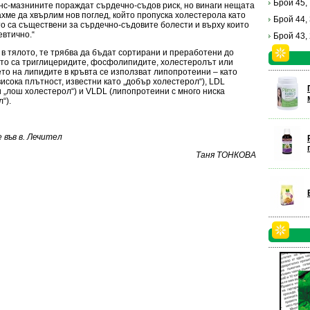
Брой 45,
анс-мазнините пораждат сърдечно-съдов риск, но винаги нещата
ахме да хвърлим нов поглед, който пропуска холестерола като
Брой 44,
ито са съществени за сърдечно-съдовите болести и върху които
евтично.“
Брой 43,
 в тялото, те трябва да бъдат сортирани и преработени до
ито са триглицеридите, фосфолипидите, холестеролът или
то на липидите в кръвта се използват липопротеини – като
исока плътност, известни като „добър холестерол“), LDL
и „лош холестерол“) и VLDL (липопротеини с много ниска
“).
във в. Лечител
Таня ТОНКОВА