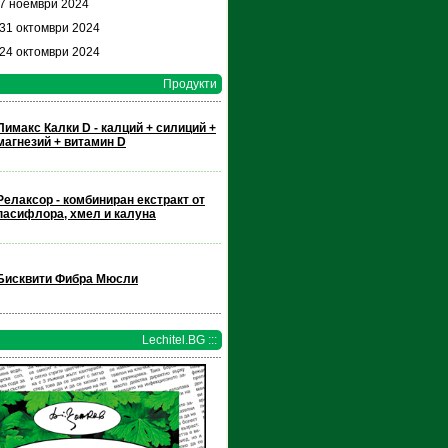
 7 ноември 2024
 31 октомври 2024
 24 октомври 2024
Продукти
Пимакс Калки D - калций + силиций +
магнезий + витамин D
Релаксор - комбиниран екстракт от
пасифлора, хмел и калуна
Бисквити Фибра Мюсли
Lechitel.BG :::