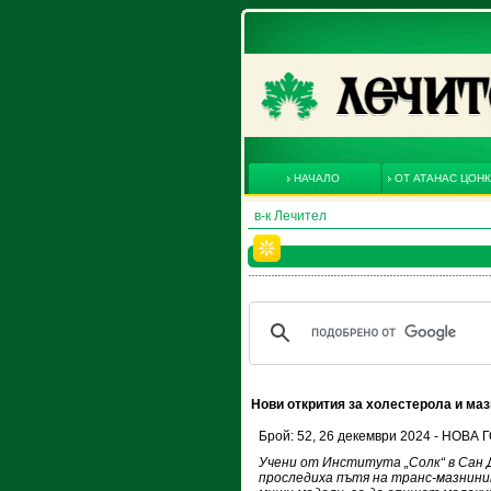
НАЧАЛО
ОТ АТАНАС ЦОН
в-к Лечител
Нови открития за холестерола и маз
Брой: 52, 26 декември 2024 - НОВ
Учени от Института „Солк“ в Сан 
проследиха пътя на транс-мазнини