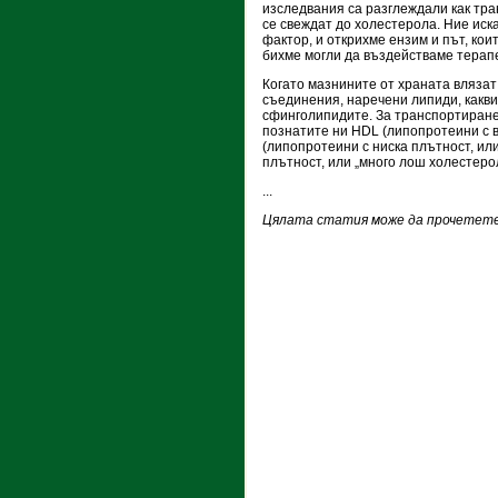
изследвания са разглеждали как тр
се свеждат до холестерола. Ние иск
фактор, и открихме ензим и път, ко
бихме могли да въздействаме терап
Когато мазнините от храната влязат
съединения, наречени липиди, какв
сфинголипидите. За транспортиране
познатите ни HDL (липопротеини с в
(липопротеини с ниска плътност, ил
плътност, или „много лош холестерол
...
Цялата статия може да прочетете 