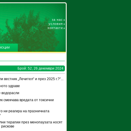
за нас
условия
контакти
МОЦИИ
Брой: 52, 26 декември 2024
и вестник „Лечител“ и през 2025 г.?“...
ното здраве
 водорасли
к смекчава вредата от токсични
и
то ни реагира на празничната
?
ни терапии през менопаузата носят
 рискове