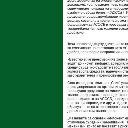
миши модели, за да опишат молек
механизми, които карат тези мазн
стимулират появата на атероскл
сърдечно-съдова болест (АСССБ). Т
промишлено произвежданите тран
мастни киселини в храната ни зна
допринасят за АСССБ и призоваха 
употребата на тези мазнини в хр
продукти.
Този нов поглед върху движението 
за смекчаване на състояния като А
диабет, периферна невропатия и не
Известно е, че прекомерният холест
водят до инсулт, инфаркт, артериалн
срещу сърдечно-съдовите заболява
холестерола средства, наречени ста
като хранителни и тренировъчни реж
Сега изследователите от „Солк“ уст
също допринасят за артериалните п
лонгитудно проучване на мишки, хра
холестерол), екипът проследил как т
прогресирането на АСССБ, породено
състава на серамиди и други видов
образуването на атеросклеротична п
допълнение към холестерола.
„Мазнините са основен компонент на
стимулира сърдечни заболявания. Н
механизми, които ни поставят в рис