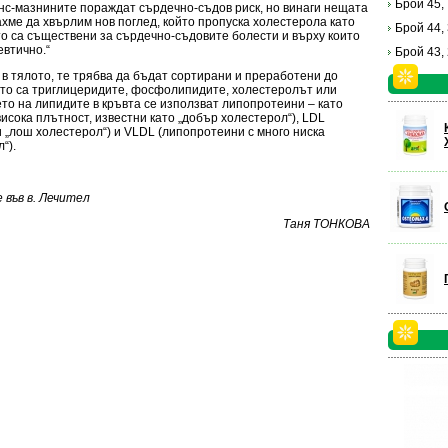
Брой 45,
анс-мазнините пораждат сърдечно-съдов риск, но винаги нещата
ахме да хвърлим нов поглед, който пропуска холестерола като
Брой 44,
ито са съществени за сърдечно-съдовите болести и върху които
евтично.“
Брой 43,
 в тялото, те трябва да бъдат сортирани и преработени до
ито са триглицеридите, фосфолипидите, холестеролът или
то на липидите в кръвта се използват липопротеини – като
исока плътност, известни като „добър холестерол“), LDL
и „лош холестерол“) и VLDL (липопротеини с много ниска
“).
във в. Лечител
Таня ТОНКОВА