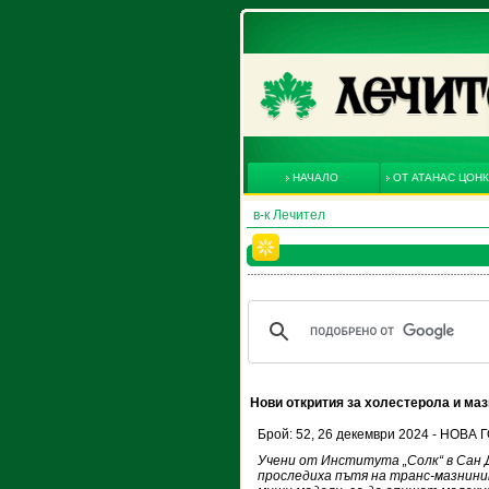
НАЧАЛО
ОТ АТАНАС ЦОН
в-к Лечител
Нови открития за холестерола и маз
Брой: 52, 26 декември 2024 - НОВ
Учени от Института „Солк“ в Сан 
проследиха пътя на транс-мазнини