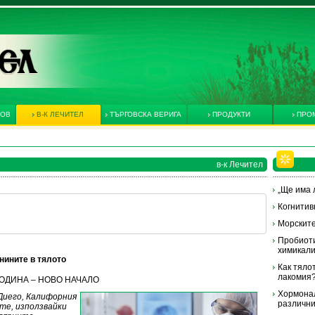
КОВ
В-К ЛЕЧИТЕЛ
ТЪРГОВСКА ВЕРИГА
ПРОДУКТИ
ПРО
в-к Лечител
„Ще има л
Когнитив
Морските
Пробиоти
химикал
нините в тялото
Как тяло
лакомия
А ГОДИНА – НОВО НАЧАЛО
Хормонал
Диего, Калифорния
различни
те, използвайки