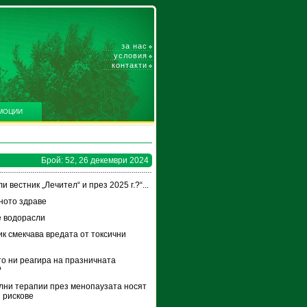
за нас
условия
контакти
МОЦИИ
Брой: 52, 26 декември 2024
и вестник „Лечител“ и през 2025 г.?“...
ното здраве
 водорасли
к смекчава вредата от токсични
и
то ни реагира на празничната
?
ни терапии през менопаузата носят
 рискове