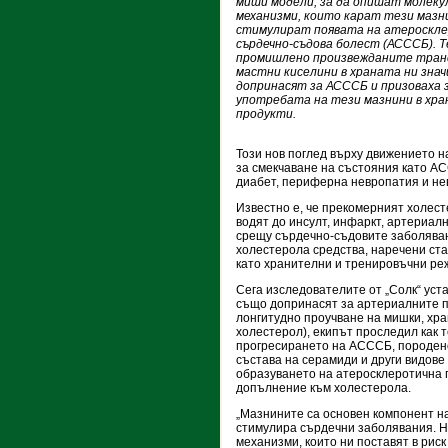
миши модели, за да опишат молек
механизми, които карат тези мазн
стимулират появата на атероскл
сърдечно-съдова болест (АСССБ). Т
промишлено произвежданите тран
мастни киселини в храната ни зна
допринасят за АСССБ и призоваха 
употребата на тези мазнини в хр
продукти.
Този нов поглед върху движението 
за смекчаване на състояния като А
диабет, периферна невропатия и не
Известно е, че прекомерният холест
водят до инсулт, инфаркт, артериалн
срещу сърдечно-съдовите заболява
холестерола средства, наречени ста
като хранителни и тренировъчни реж
Сега изследователите от „Солк“ уст
също допринасят за артериалните п
лонгитудно проучване на мишки, хра
холестерол), екипът проследил как т
прогресирането на АСССБ, породено
състава на серамиди и други видов
образуването на атеросклеротична п
допълнение към холестерола.
„Мазнините са основен компонент на
стимулира сърдечни заболявания. Н
механизми, които ни поставят в рис