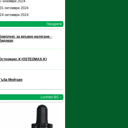
 7 ноември 2024
 31 октомври 2024
 24 октомври 2024
Продукти
Комплекс за кръвно налягане -
Хидокар
Остеомакс-К (OSTEOMAX-K)
Гъба Мейтаке
Lechitel.BG :::