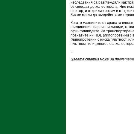
изследвания са разглеждали как тр
се свеждат до холестерола. Ние иск
фактор, и открихме ензим и път, ко
бихме могли да въздействаме терап
Когато мазнините от храната влязат
съединения, наречени липиди, какв
сфинголипидите. За транспортиране
познатите ни HDL (липопротеини с в
(липопротеини с ниска плътност, ил
плътност, или „много лош холестерол
...
Цялата статия може да прочетете 