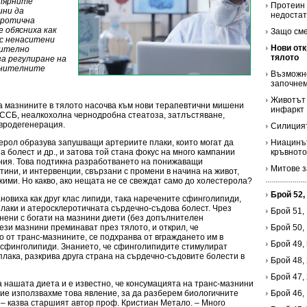
улярните
Протеин 
ини да
недоста
еротична
е обясниха как
Защо сме
с ненаситени
Нови отк
чително
тялото
за регулиране на
анителните
Възможно
започне
Животът 
на мазнините в тялото насочва към нови терапевтични мишени
инфаркт
СССБ, неалкохолна чернодробна стеатоза, затлъстяване,
вродегенерация.
Силицият
ерол образува запушващи артериите плаки, които могат да
Ниацинът
а болест и др., и затова той стана фокус на много кампании
кръвното
ния. Това подтикна разработването на понижаващи
Митове з
тини, и интервенции, свързани с промени в начина на живот,
ими. Но какво, ако нещата не се свеждат само до холестерола?
Брой 52,
ановиха как друг клас липиди, така наречените сфинголипиди,
лаки и атеросклеротичната сърдечно-съдова болест. Чрез
Брой 51,
нени с богати на мазнини диети (без допълнителен
ези мазнини преминават през тялото, и открил, че
Брой 50,
 от транс-мазнините, се подхранва от вграждането им в
Брой 49,
е сфинголипиди. Знанието, че сфинголипидите стимулират
лака, разкрива друга страна на сърдечно-съдовите болести в
Брой 48,
Брой 47,
 нашата диета и е известно, че консумацията на транс-мазнини
ие използвахме това явление, за да разберем биологичните
Брой 46,
к – казва старшият автор проф. Кристиан Метало. – Много