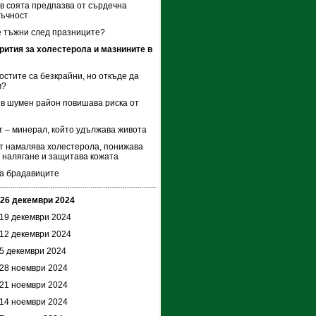
в соята предпазва от сърдечна
тъчност
 тъжни след празниците?
рития за холестерола и мазнините в
стите са безкрайни, но откъде да
м?
в шумен район повишава риска от
 – минерал, който удължава живота
 намалява холестерола, понижава
 налягане и защитава кожата
а брадавиците
 26 декември 2024
 19 декември 2024
 12 декември 2024
 5 декември 2024
 28 ноември 2024
 21 ноември 2024
 14 ноември 2024