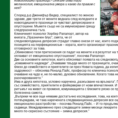
новогодишни празници? Откъде идва тази
меланхолия, емоционална умора и какво да правим с
нея?
Според д-р Дженифър Видер, специалист по женско
здраве, две трети от жените веднага след коледните и
новогодишните празници се чувстват депресирани и
опустошени. Мъжете също не са имунизирани срещу
следпразнична тъга.
Клиничният психолог Хербер Рапапорт, автор на
книгата „Празничен блус“, смята, че от
следновогодишна депресия страдат главно онези от нас, които под
позицията на перфекционизъм – хората, които организират празни
отговорност за това.
„Обикновено тези притеснения се падат на жените и в резултат на т
оплакват от емоционално опустошение“, посочва Рапапорт.
Две са основните хипотези, които обясняват появата на следновог
„измамените надежди“. „Очакваме твърде много от празниците, очак
близо до семейството и приятелите си през Новата година, да изп
задружност – обяснява Роналд Пайс, професор по клинична психоло
очакване на чудо и, не по-малко, духовно обновление. Когато това не
разочарованието.”
Има и друга хипотеза, условно наречена „разкъсване на връзката“
със семейството, приятелите и фойерверки от нови впечатления. И 
ритъмът на живот се променя, комуникацията с близките рязко се 
болезнена самота.
„Въпреки че все още нямаме достатъчно изследвания, това, на кое
потвърждава, че така наречената следваканционна депресия все о
емоционално разстройство – посочва Роналд Пайс. – И то продължа
седмици. Междувременно през следващите зимни месеци лекарите и
много по-сериозно състояние – зимна депресия.”