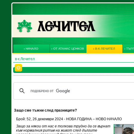
НАЧАЛО
ОТ АТАНАС ЦОНКОВ
В-К ЛЕЧИТЕЛ
ТЪРГ
в-к Лечител
Защо сме тъжни след празниците?
Брой: 52, 26 декември 2024 - НОВА ГОДИНА – НОВО НАЧАЛО
Защо за някои от нас е толкова трудно да се върнат
към нормалния ритъм на живот след дългите