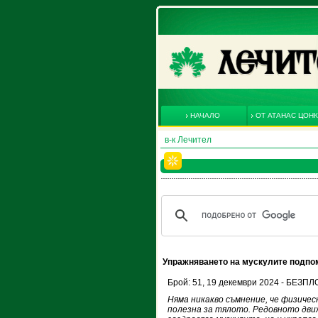
НАЧАЛО
ОТ АТАНАС ЦОН
в-к Лечител
Упражняването на мускулите подпом
Брой: 51, 19 декември 2024 - БЕЗП
Няма никакво съмнение, че физиче
полезна за тялото. Редовното дви