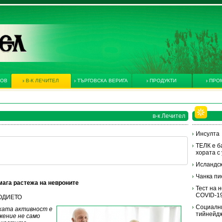
КОВ
В-К ЛЕЧИТЕЛ
ТЪРГОВСКА ВЕРИГА
ПРОДУКТИ
ПРО
в-к Лечител
Инсулта
ТЕЛК е б
хората с
Исландс
Чанка пи
ага растежа на невроните
Тест на 
COVID-1
ЛОДИЕТО
Социални
ската активност е
тийнейд
жение не само