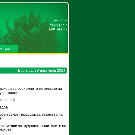
за нас
условия
контакти
МОЦИИ
Брой: 51, 19 декември 2024
ариера за социалното включване на
 увреждане
ки лишей
едра
носен секрет предсказва тежестта на
9
те медии затрудняват родителите на
жърите