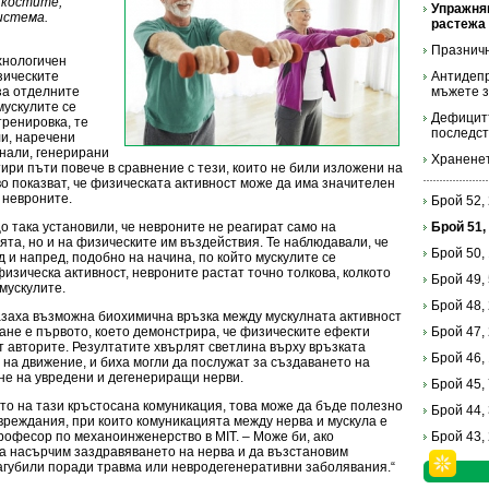
а костите,
Упражня
истема.
растежа 
Празничн
хнологичен
зическите
Антидепр
за отделните
мъжете з
мускулите се
Дефицитъ
ренировка, те
последс
ли, наречени
гнали, генерирани
Храненет
ири пъти повече в сравнение с тези, които не били изложени на
во показват, че физическата активност може да има значителен
 невроните.
Брой 52,
 така установили, че невроните не реагират само на
Брой 51,
та, но и на физическите им въздействия. Те наблюдавали, че
Брой 50,
д и напред, подобно на начина, по който мускулите се
физическа активност, невроните растат точно толкова, колкото
Брой 49,
мускулите.
Брой 48,
заха възможна биохимична връзка между мускулната активност
ане е първото, което демонстрира, че физическите ефекти
Брой 47,
ат авторите. Резултатите хвърлят светлина върху връзката
Брой 46,
 на движение, и биха могли да послужат за създаването на
не на увредени и дегенериращи нерви.
Брой 45,
ето на тази кръстосана комуникация, това може да бъде полезно
Брой 44,
вреждания, при които комуникацията между нерва и мускула е
рофесор по механоинженерство в MIT. – Може би, ако
Брой 43,
да насърчим заздравяването на нерва и да възстановим
загубили поради травма или невродегенеративни заболявания.“