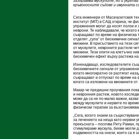
заздравява мускулите, но и укрепв
кръвоносните съдове и имунната с
Сега инженери от Масачузетския те
институт (MIT) в САЩ откриха, че фи
упражнения могат да носят ползи и 
неврони. Те наблюдавали, че когато 
съкращават по време на физическа т
отделят „супа“ от биохимични сигна
миокини. В присъствието на тези си
от мускулите, невроните растели чет
миокини. Тези опити на клетъчно ни
биохимичен ефект върху растежа на
Изненадващо, изследователите също
биохимичните сигнали от упражнения
когато многократно се разтягат наза
съкращават и отпускат по време на 
когато са изложени на миокините от 
Макар че предишни проучвания пока
и невронния растеж, новото изследв
може да са не по-малко важни, казв
между мускулите и нервите по време
физически терапии за възстановява
„Сега, когато знаем за съществуван
за лечението на неща като нервни у
прекъсната – посочва Риту Раман, п
стимулираме мускула, бихме могли 
подвижността на онези, които са я 