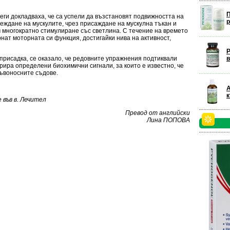
П
еги докладваха, че са успели да възстановят подвижността на
р
еждане на мускулите, чрез присаждане на мускулна тъкан и
 многократно стимулиране със светлина. С течение на времето
нат моторната си функция, достигайки нива на активност,
Р
присадка, се оказало, че редовните упражнения подтиквали
в
рира определени биохимични сигнали, за които е известно, че
ръвоносните съдове.
А
във в. Лечител
Превод от английски
Лина ПОПОВА