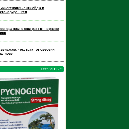
икногенол® - анти ейдж и
егенериращ гел
есвератрол с екстракт от червено
ино
венамакс - екстракт от овесени
кълнове
Lechitel.BG :::