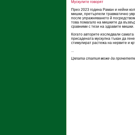
Мускулите говорят
През 2023 година Раман и нейни кол
мишки, претърпели травматично увр
после упражняването й посредством
това помагало на мишките да възвър
сравними с тези на здравите мишки.
Когато авторите изследвали самата 
присадената мускулна тъкан да гене
стимулират растежа на нервите и к
...
Цялата статия може да прочетете 