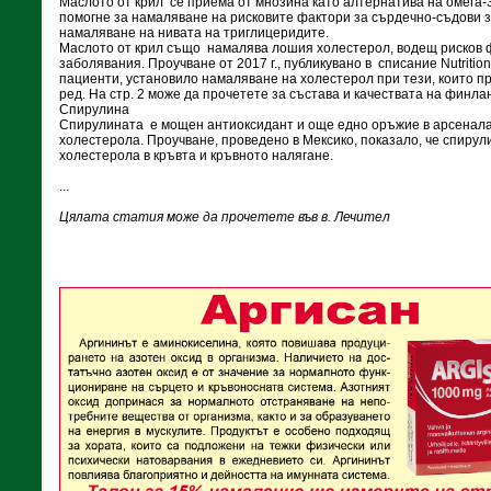
Маслото от крил се приема от мнозина като алтернатива на омега-
помогне за намаляване на рисковите фактори за сърдечно-съдови 
намаляване на нивата на триглицеридите.
Маслото от крил също намалява лошия холестерол, водещ рисков 
заболявания. Проучване от 2017 г., публикувано в списание Nutritio
пациенти, установило намаляване на холестерол при тези, които пр
ред. На стр. 2 може да прочетете за състава и качествата на финла
Спирулина
Спирулината е мощен антиоксидант и още едно оръжие в арсенала
холестерола. Проучване, проведено в Мексико, показало, че спиру
холестерола в кръвта и кръвното налягане.
...
Цялата статия може да прочетете във в. Лечител