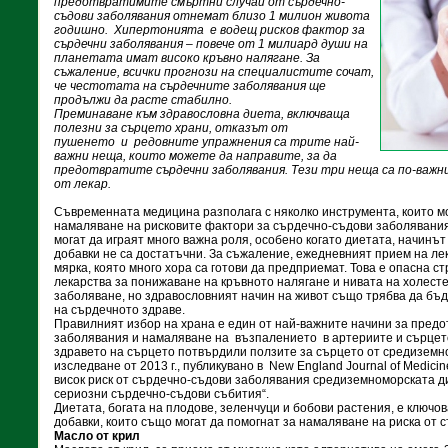
предотвратимите смъртни случаи от сърдечно-
съдови заболявания отнемат близо 1 милион живота
годишно. Хипертонията е водещ рисков фактор за
сърдечни заболявания – повече от 1 милиард души на
планетата имат високо кръвно налягане. За
съжаление, всички прогнози на специалистите сочат,
че честотата на сърдечните заболявания ще
продължи да расте стабилно.
Преминаване към здравословна диета, включваща
полезни за сърцето храни, отказът от
пушенето и редовните упражнения са трите най-
важни неща, които можете да направите, за да
предотвратите сърдечни заболявания. Тези три неща са по-важн
от лекар.
Съвременната медицина разполага с няколко инструмента, които мо
намаляване на рисковите фактори за сърдечно-съдови заболявания.
могат да играят много важна роля, особено когато диетата, начинъ
добавки не са достатъчни. За съжаление, ежедневният прием на ле
мярка, която много хора са готови да предприемат. Това е опасна с
лекарства за понижаване на кръвното налягане и нивата на холесте
заболяване, но здравословният начин на живот също трябва да бъд
на сърдечното здраве.
Правилният избор на храна е един от най-важните начини за пред
заболявания и намаляване на възпалението в артериите и сърцет
здравето на сърцето потвърдили ползите за сърцето от средизем
изследване от 2013 г., публикувано в New England Journal of Medicin
висок риск от сърдечно-съдови заболявания средиземноморската д
сериозни сърдечно-съдови събития“.
Диетата, богата на плодове, зеленчуци и бобови растения, е ключо
добавки, които също могат да помогнат за намаляване на риска от 
Масло от крил