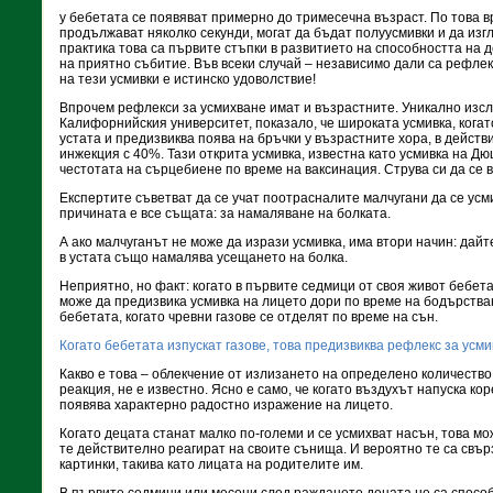
у бебетата се появяват примерно до тримесечна възраст. По това в
продължават няколко секунди, могат да бъдат полуусмивки и да изг
практика това са първите стъпки в развитието на способността на д
на приятно събитие. Във всеки случай – независимо дали са рефле
на тези усмивки е истинско удоволствие!
Впрочем рефлекси за усмихване имат и възрастните. Уникално изсл
Калифорнийския университет, показало, че широката усмивка, когат
устата и предизвиква поява на бръчки у възрастните хора, в дейст
инжекция с 40%. Тази открита усмивка, известна като усмивка на Д
честотата на сърцебиене по време на ваксинация. Струва си да се 
Експертите съветват да се учат поотрасналите малчугани да се усми
причината е все същата: за намаляване на болката.
А ако малчуганът не може да изрази усмивка, има втори начин: дайт
в устата също намалява усещането на болка.
Неприятно, но факт: когато в първите седмици от своя живот бебета
може да предизвика усмивка на лицето дори по време на бодърства
бебетата, когато чревни газове се отделят по време на сън.
Когато бебетата изпускат газове, това предизвиква рефлекс за усми
Какво е това – облекчение от излизането на определено количество
реакция, не е известно. Ясно е само, че когато въздухът напуска ко
появява характерно радостно изражение на лицето.
Когато децата станат малко по-големи и се усмихват насън, това мо
те действително реагират на своите сънища. И вероятно те са свъ
картинки, такива като лицата на родителите им.