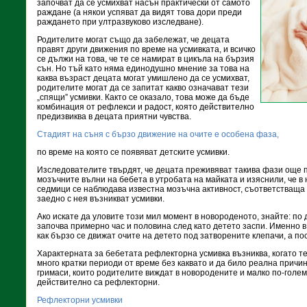
започват да се усмихват насън практически от самото
раждане (а някои успяват да видят това дори преди
раждането при ултразвуково изследване).
Родителите могат също да забележат, че децата
правят други движения по време на усмивката, и всичко
се дължи на това, че те се намират в цикъла на бързия
сън. Но тъй като няма единодушно мнение за това на
каква възраст децата могат умишлено да се усмихват,
родителите могат да се запитат какво означават тези
„спящи” усмивки. Както се оказало, това може да бъде
комбинация от рефлекси и радост, която действително
предизвиква в децата приятни чувства.
Стадият на съня с бързо движение на очите е особена фаза,
по време на която се появяват детските усмивки.
Изследователите твърдят, че децата преживяват такива фази още п
мозъчните вълни на бебета в утробата на майката и изяснили, че в
седмици се наблюдава известна мозъчна активност, съответстваща 
заедно с нея възникват усмивки.
Ако искате да уловите този мил момент в новороденото, знайте: по 
започва примерно час и половина след като детето заспи. Именно 
как бързо се движат очите на детето под затворените клепачи, а по
Характерната за бебетата рефлекторна усмивка възниква, когато т
много кратки периоди от време без каквато и да било реална причин
гримаси, които родителите виждат в новородените и малко по-големи
действително са рефлекторни.
Рефлекторни усмивки