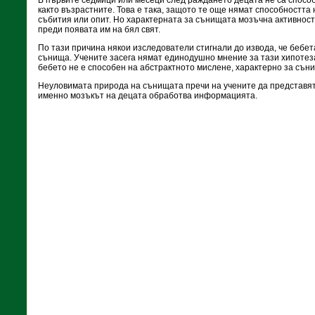
В първите седмици или месеци след раждането децата не са спосо
както възрастните. Това е така, защото те още нямат способността
събития или опит. Но характерната за сънищата мозъчна активнос
преди появата им на бял свят.
По тази причина някои изследователи стигнали до извода, че бебет
сънища. Учените засега нямат единодушно мнение за тази хипотеза
бебето не е способен на абстрактното мислене, характерно за сън
Неуловимата природа на сънищата пречи на учените да представят 
именно мозъкът на децата обработва информацията.