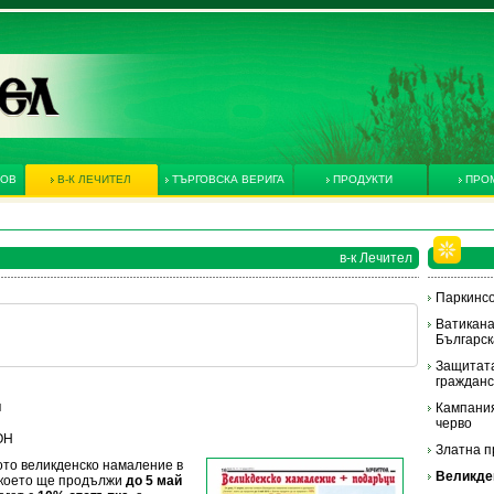
КОВ
В-К ЛЕЧИТЕЛ
ТЪРГОВСКА ВЕРИГА
ПРОДУКТИ
ПРО
в-к Лечител
Паркинс
Ватикана
Българск
Защитата
гражданс
и
Кампания
черво
ОН
Златна 
ото великденско намаление в
Великде
, което ще продължи
до 5 май