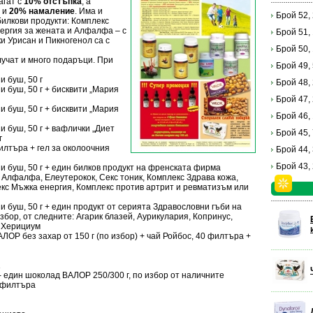
агат с
10% отстъпка
, а
и
20% намаление
. Има и
Брой 52,
илкови продукти: Комплекс
нергия за жената и Алфалфа – с
Брой 51,
и Урисан и Пикногенол са с
Брой 50,
учат и много подаръци. При
Брой 49,
и буш, 50 г
Брой 48,
и буш, 50 г + бисквити „Мария
Брой 47,
и буш, 50 г + бисквити „Мария
Брой 46,
и буш, 50 г + вафлички „Диет
Брой 45,
 г
илтъра + гел за околоочния
Брой 44,
Брой 43,
и буш, 50 г + един билков продукт на френската фирма
: Алфалфа, Елеутерокок, Секс тоник, Комплекс Здрава кожа,
екс Мъжка енергия, Комплекс против артрит и ревматизъм или
и буш, 50 г + един продукт от серията Здравословни гъби на
бор, от следните: Агарик блазей, Аурикулария, Копринус,
и Херициум
ЛОР без захар от 150 г (по избор) + чай Ройбос, 40 филтъра +
 - един шоколад ВАЛОР 250/300 г, по избор от наличните
0 филтъра