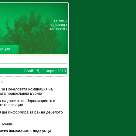
за нас
условия
контакти
МОЦИИ
Брой: 15, 11 април 2013
он
 за Нобеловата номинация на
ата православна църква
 на дюните по Черноморието и
ката позиция
 ще информира за рак на дебелото
пръчица
нско намаление + подаръци