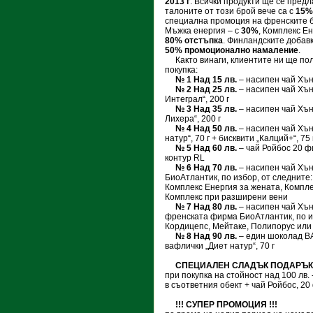
2013 г
. Всички продукти ще се предл
талоните от този брой вече са с
15%
специална промоция на френските б
Мъжка енергия – с
30%
, Комплекс Е
80% отстъпка
. Финландските добавк
50% промоционално намаление
.
Както винаги, клиентите ни ще пол
покупка:
№ 1 Над 15 лв.
– насипен чай Хън
№ 2 Над 25 лв.
– насипен чай Хън
Интеграл“, 200 г
№ 3 Над 35 лв.
– насипен чай Хън
Лихера“, 200 г
№ 4 Над 50 лв.
– насипен чай Хън
натур“, 70 г + бисквити „Калций+“, 75
№ 5 Над 60 лв.
– чай Ройбос 20 ф
контур RL
№ 6 Над 70 лв.
– насипен чай Хън
БиоАтлантик, по избор, от следните
Комплекс Енергия за жената, Компл
Комплекс при разширени вени
№ 7 Над 80 лв.
– насипен чай Хън
френската фирма БиоАтлантик, по из
Кордицепс, Мейтаке, Полипорус ил
№ 8 Над 90 лв.
– един шоколад ВА
вафлички „Диет натур“, 70 г
СПЕЦИАЛЕН СЛАДЪК ПОДАРЪК
при покупка на стойност над 100 лв.
в съответния обект + чай Ройбос, 2
!!! СУПЕР ПРОМОЦИЯ !!!