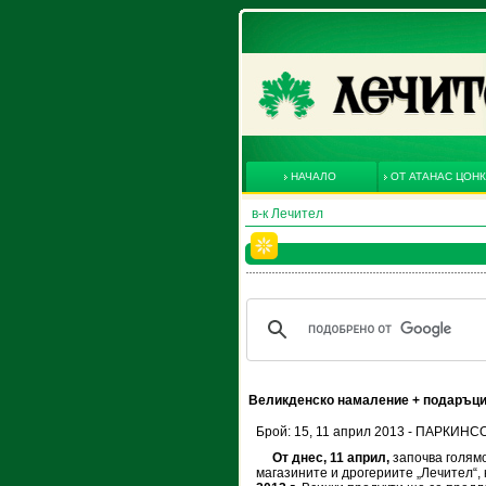
НАЧАЛО
ОТ АТАНАС ЦОН
в-к Лечител
Великденско намаление + подаръц
Брой: 15, 11 април 2013 - ПАРКИНС
От днес, 11 април,
започва голям
магазините и дрогериите „Лечител“