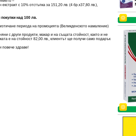
ението –
 екстракт с 10% отстъпка за 151,20 лв. (4 бр.х37,80 лв.),
 покупки над 100 лв.
 изтичане периода на промоцията (Великденското намаление)
ни с други продукти, макар и на същата стойност, както и не
упката е на стойност 82,00 лв., клиентът ще получи само подарък
и повече здраве!