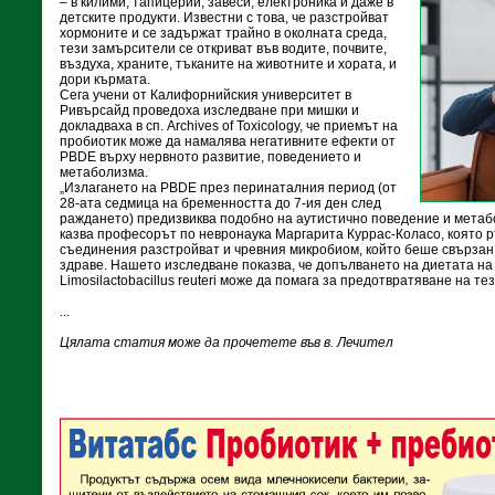
– в килими, тапицерии, завеси, електроника и даже в
детските продукти. Известни с това, че разстройват
хормоните и се задържат трайно в околната среда,
тези замърсители се откриват във водите, почвите,
въздуха, храните, тъканите на животните и хората, и
дори кърмата.
Сега учени от Калифорнийския университет в
Ривърсайд проведоха изследване при мишки и
докладваха в сп. Archives of Toxicology, че приемът на
пробиотик може да намалява негативните ефекти от
PBDE върху нервното развитие, поведението и
метаболизма.
„Излагането на PBDE през перинаталния период (от
28-ата седмица на бременността до 7-ия ден след
раждането) предизвиква подобно на аутистично поведение и мета
казва професорът по невронаука Маргарита Куррас-Коласо, която р
съединения разстройват и чревния микробиом, който беше свързан
здраве. Нашето изследване показва, че допълването на диетата на
Limosilactobacillus reuteri може да помага за предотвратяване на те
...
Цялата статия може да прочетете във в. Лечител