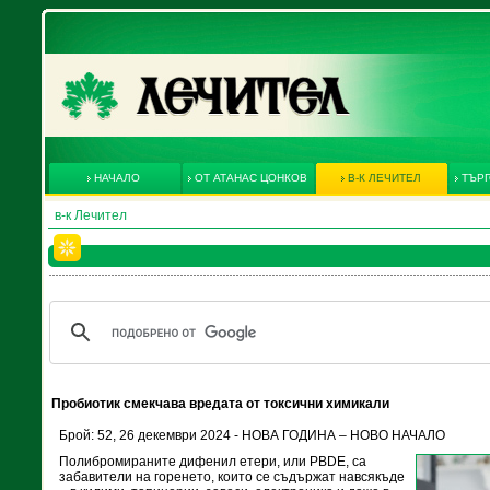
НАЧАЛО
ОТ АТАНАС ЦОНКОВ
В-К ЛЕЧИТЕЛ
ТЪРГ
в-к Лечител
Пробиотик смекчава вредата от токсични химикали
Брой: 52, 26 декември 2024 - НОВА ГОДИНА – НОВО НАЧАЛО
Полибромираните дифенил етери, или PBDE, са
забавители на горенето, които се съдържат навсякъде