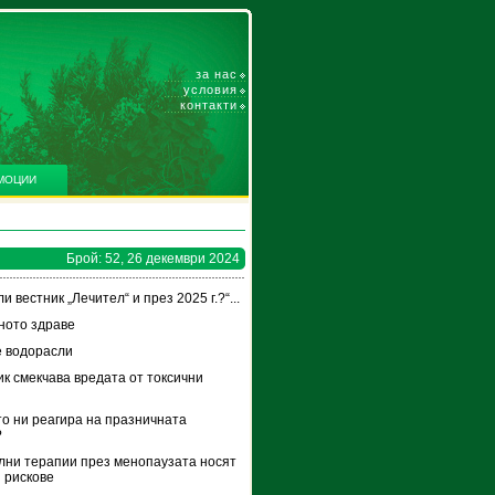
за нас
условия
контакти
МОЦИИ
Брой: 52, 26 декември 2024
и вестник „Лечител“ и през 2025 г.?“...
ното здраве
 водорасли
к смекчава вредата от токсични
и
то ни реагира на празничната
?
ни терапии през менопаузата носят
 рискове