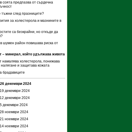
в соята предпазва от сърдечна
тъчност
 тъжни след празниците?
рития за холестерола и мазнините в
стите са безкрайни, но откъде да
м?
в шумен район повишава риска от
т – минерал, който удължава живота
 намалява холестерола, понижава
 налягане и защитава кожата
а брадавиците
 26 декември 2024
 19 декември 2024
 12 декември 2024
 5 декември 2024
 28 ноември 2024
 21 ноември 2024
 14 ноември 2024