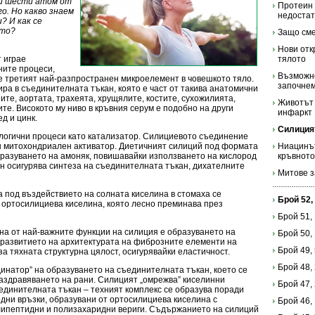
ки шести атом от
Протеин 
о. Но какво знаем
недоста
? И как се
ето?
Защо сме
Нови отк
 играе
тялото
ните процеси,
Възможно
е третият най-разпространен микроелемент в човешкото тяло.
започне
ра в съединителната тъкан, която е част от такива анатомични
ите, аортата, трахеята, хрущялите, костите, сухожилията,
Животът 
ите. Високото му ниво в кръвния серум е подобно на други
инфаркт
д и цинк.
Силиция
логични процеси като катализатор. Силициевото съединение
н митохондриален активатор. Диетичният силиций под формата
Ниацинът
бразуването на амоняк, повишавайки използването на кислород
кръвното
ин осигурява синтеза на съединителната тъкан, дихателните
Митове з
 под въздействието на солната киселина в стомаха се
Брой 52,
 ортосилициева киселина, която лесно преминава през
Брой 51,
а от най-важните функции на силиция е образуването на
Брой 50,
 развитието на архитектурата на фиброзните елементи на
Брой 49,
а тяхната структурна цялост, осигурявайки еластичност.
Брой 48,
динатор” на образуването на съединителната тъкан, което се
заздравяването на рани. Силицият „омрежва” киселинни
Брой 47,
единителната тъкан – техният комплекс се образува поради
родни връзки, образувани от ортосилициева киселина с
Брой 46,
липептидни и полизахаридни вериги. Съдържанието на силиций