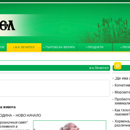
КОВ
В-К ЛЕЧИТЕЛ
ТЪРГОВСКА ВЕРИГА
ПРОДУКТИ
ПРО
в-к Лечител
„Ще има л
Когнитив
Морските
Пробиоти
химикал
ва живота
Как тяло
лакомия
А ГОДИНА – НОВО НАЧАЛО
Хормонал
рганичния свят”.
различни
 елемент в