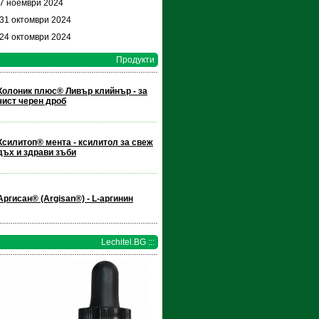
 7 ноември 2024
 31 октомври 2024
 24 октомври 2024
Продукти
Колоник плюс® Ливър клийнър - за
чист черен дроб
Ксилитоп® мента - ксилитол за свеж
дъх и здрави зъби
Аргисан® (Argisan®) - L-аргинин
Lechitel.BG :::