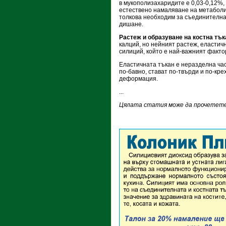
в мукополизахаридите е 0,03-0,12%,
естествено намаляване на метаболи
толкова необходим за съединителнат
дишане.
Растеж и образуване на костна тък
калций, но нейният растеж, еластич
силиций, който е най-важният факто
Еластичната тъкан е неразделна част
по-бавно, стават по-твърди и по-кре
деформация.
...
Цялата статия може да прочетете 