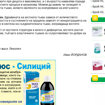
Брой 45,
 като при децата е максимално, а с възрастта намалява поради
тните процеси в организма. Можем да кажем, че силицият е
Брой 44,
а тъкан, колкото желязото за осигуряване на клетъчното
Брой 43,
ан.
Здравината на костната тъкан зависи от количеството
ността и състоянието на хрущяла зависят от концентрацията на
р в синтеза на съединителната тъкан, изграждаща костите.
 от костните структури и когато е дефицитна, костите растат
хки, тъй като еластичните тъкани се съпротивляват по-добре на
във в. Лечител
Иван ЙОРДАНОВ