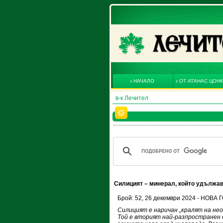
НАЧАЛО
ОТ АТАНАС ЦОН
в-к Лечител
Силицият – минерал, който удължа
Брой: 52, 26 декември 2024 - НОВ
Силицият е наричан „кралят на нео
Той е вторият най-разпространен