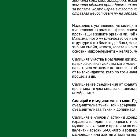
земната кора след кислорода. Все
земната обвивка принадлежи на нег
за ролята, която играе в тялото ни
отразява недостигът му на здрав
Надеждно е установено, че силицият
жизненоважна роля във физиологич
протичащи в живите организми. Той 
Максималното му количество се нами
структури като белите дробове, жлез
зъбния емайл, кожата, косата и нокт
основни микроелементи – желязо, ме
Силицият участва в различни физио
натриев силикат действа като моще
на натриев метасиликат активира о
от митохондриите, като по този нач
процеси и др.
Силициевите съединения от храната
превръщат в достъпна за организма
мембраните.
Силиций и съединителна тъкан.
Едн
съединителна тъкан. Той насърчава
съединителната тъкан и допринася з
Силицият е ключов участник и „коор
изразява предимно в процеси като 
мукополизахариди и протеини на съ
валентни връзки Si-O, както и водо
кислородни или азотни атоми на по