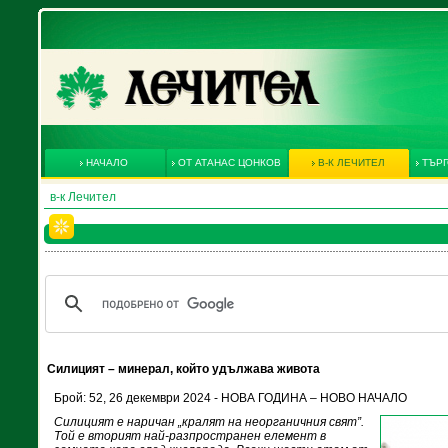
НАЧАЛО
ОТ АТАНАС ЦОНКОВ
В-К ЛЕЧИТЕЛ
ТЪРГ
в-к Лечител
Силицият – минерал, който удължава живота
Брой: 52, 26 декември 2024 - НОВА ГОДИНА – НОВО НАЧАЛО
Силицият е наричан „кралят на неорганичния свят”.
Той е вторият най-разпространен елемент в