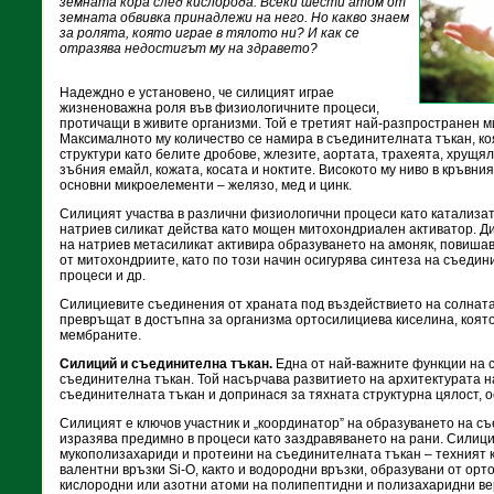
земната кора след кислорода. Всеки шести атом от
земната обвивка принадлежи на него. Но какво знаем
за ролята, която играе в тялото ни? И как се
отразява недостигът му на здравето?
Надеждно е установено, че силицият играе
жизненоважна роля във физиологичните процеси,
протичащи в живите организми. Той е третият най-разпространен м
Максималното му количество се намира в съединителната тъкан, ко
структури като белите дробове, жлезите, аортата, трахеята, хрущял
зъбния емайл, кожата, косата и ноктите. Високото му ниво в кръвни
основни микроелементи – желязо, мед и цинк.
Силицият участва в различни физиологични процеси като катализа
натриев силикат действа като мощен митохондриален активатор. 
на натриев метасиликат активира образуването на амоняк, повиша
от митохондриите, като по този начин осигурява синтеза на съедин
процеси и др.
Силициевите съединения от храната под въздействието на солната
превръщат в достъпна за организма ортосилициева киселина, коят
мембраните.
Силиций и съединителна тъкан.
Една от най-важните функции на 
съединителна тъкан. Той насърчава развитието на архитектурата 
съединителната тъкан и допринася за тяхната структурна цялост, о
Силицият е ключов участник и „координатор” на образуването на съ
изразява предимно в процеси като заздравяването на рани. Силиц
мукополизахариди и протеини на съединителната тъкан – техният 
валентни връзки Si-O, както и водородни връзки, образувани от орт
кислородни или азотни атоми на полипептидни и полизахаридни в