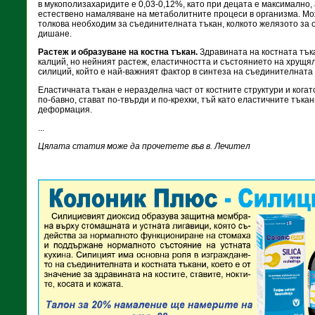
в мукополизахаридите е 0,03-0,12%, като при децата е максимално,
естествено намаляване на метаболитните процеси в организма. Мо
толкова необходим за съединителната тъкан, колкото желязото за 
дишане.
Растеж и образуване на костна тъкан.
Здравината на костната тък
калций, но нейният растеж, еластичността и състоянието на хрущя
силиций, който е най-важният фактор в синтеза на съединителната 
Еластичната тъкан е неразделна част от костните структури и когат
по-бавно, стават по-твърди и по-крехки, тъй като еластичните тъка
деформация.
...
Цялата статия може да прочетете във в. Лечител