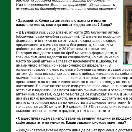
доктор по социална медицина и здравен мениджмънт,
Има специалности „Болнична фармация“, „Организация и
икономика на дистрибуторската и аптечната практика“.
• Здравейте. Колко са аптеките в страната и има ли
населени места, които да нямат и една аптека? Защо?
– В България има 3266 аптеки, от които 205 болнични аптеки
(обслужват само лечебни заведения), 42 аптеки на помощник-
фармацевти (в тях се не се отпускат лекарства по лекарско
предписание, а само лекарства без рецепта, хранителни
добавки, козметика и др.) и 3019 аптеки от открит тип.
България има достатъчно на брой магистър-фармацевти, в
този смисъл няма недостиг на специалисти, но сме на челно
място по брой аптеки на глава от населението в Европа, т.е.
имаме много аптеки, но неравномерно разпределени. В
големите градове и около големите болници са много, в същото вре
аптеки. До това положение се стигна с либерализирането на собств
възможността за създаване на вериги от аптеки, включително верти
премахването на всякакви изисквания за отстояние между аптеките
население. Понеже аптеката се издържа основно само на търговски п
отстъпки и надбавки, без почти никакво финансиране и остойностя
аптеки има само там, където те могат да се издържат. НЯМА ДЪРЖАВ
има във всяко населено място, не е и необходимо. Достатъчно е в 
имате контролиран достъп до лекарства и фармацевтични грижи. В
такъв достъп до 30 минути. В България 97,8% от населението има,
съсредоточено в големите градове, а там са и аптеките.
•
Съществува идея за използване на вендинг машини за продажба
кафе апаратите по улиците. Какви здравни рискове крие това?
– Вендинг автоматите не просто няма да решат проблема с достъпа