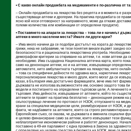
•
С какво онлайн продажбата на медикаменти е по-различна от та
– Онлайн продажбата на лекарства без рецепта и в момента е разр
съществуващи аптеки и дрогерии. На практика продажбата се прави
ясно кой носи отговорност за направеното, може да откаже доставк
големи количества или комбинации от определени продукти).
•
Поставянето на апарати за лекарства – това ли е начинът държа
аптеки в много населени места? Имате ли други идеи?
– Има много начини да се подобри достъпът на хората до лекарств
грижи, нека не забравяме, че тези понятия винаги вървят заедно ос
безопасността и рационалната лекарствена употреба. Необходимо 
демографски критерии за откриване на аптеки, т.е. нови аптеки да с
необходимо. Има създадена Национална аптечна карта, която показ
само на денонощни аптеки, но и на аптеки, извършващи определени
автоматите, нито амбулантната търговия на лекарства, нито онлай
– това са специфични дейности по здравна каса, наркотични лекарс
персонализирани лекарства и много други, които могат да се извър
казах, в България има достатъчно фармацевти, вече има пет фарма
държавата не използва възможностите им, основно защото това би
модели и постигането на определени търговски цели. А лечението 
търговия. Има дейности, извършвани от аптеките, който по същество
аптеките ги правят на практика безплатно – денонощния режим на 
скъпоструващо лечение по протокол от НЗОК, отпускането на меди
храни за специални медицински цели, реимбурсирани от НЗОК, и дру
факта, че надбавките за аптеките, които са строго регламентирани 
Европейския съюз, се оказва, че държавата е вменила социални фу
е целево финансиране само за аптеки, които извършват тези функци
неблагоприятни икономически райони и работят денонощно. Начало
поставено в 49-ия парламент с една промяна в Закона за здравното
с определяне на целеви средства в бюджета на НЗОК, вече се вижда