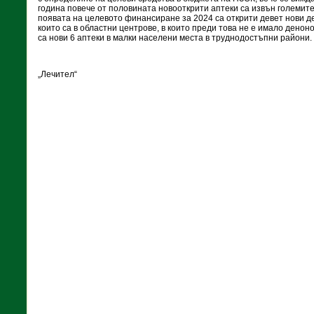
година повече от половината новооткрити аптеки са извън големите
появата на целевото финансиране за 2024 са открити девет нови д
които са в областни центрове, в които преди това не е имало денон
са нови 6 аптеки в малки населени места в труднодостъпни райони.
„Лечител“