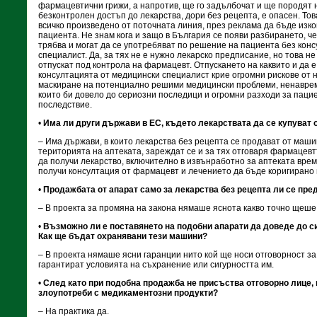
фармацевтични грижи, а напротив, ще го задълбочат и ще породят 
безконтролен достъп до лекарства, дори без рецепта, е опасен. То
всичко произведено от поточната линия, през реклама да бъде изк
пациента. Не знам кога и защо в България се появи разбирането, ч
трябва и могат да се употребяват по решение на пациента без кон
специалист. Да, за тях не е нужно лекарско предписание, но това не
отпускат под контрола на фармацевт. Отпускането на каквито и да е
консултацията от медицински специалист крие огромни рискове от 
маскиране на потенциално решими медицински проблеми, ненавр
които би довело до сериозни последици и огромни разходи за паци
последствие.
•
Има ли други държави в ЕС, където лекарствата да се купуват 
– Има държави, в които лекарства без рецепта се продават от маши
територията на аптеката, зареждат се и за тях отговаря фармацевт
да получи лекарство, включително в извънработно за аптеката врем
получи консултация от фармацевт и лечението да бъде коригирано 
•
Продажбата от апарат само за лекарства без рецепта ли се пр
– В проекта за промяна на закона нямаше яснота какво точно ще
•
Възможно ли е поставянето на подобни апарати да доведе до с
Как ще бъдат охранявани тези машини?
– В проекта нямаше ясни гаранции нито кой ще носи отговорност за
гарантират условията на съхранение или сигурността им.
•
След като при подобна продажба не присъства отговорно лице, 
злоупотреби с медикаментозни продукти?
– На практика да.