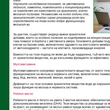
тяло.
Научните изследвания показват, че умствената
дейност, паметта, поведението и концентрацията
се определят от качеството на храненето, което
мозъкът получава. Независимо на колко години сте,
хранителният статус играе решаваща роля при
определянето на това колко добре функционира
мозъкът ви.
За щастие, съществуват редица важни хранителни
добавки, които са особено полезни за подобряване на концентраци
така помагат в борбата с умствената умора. Основните добавки по
клетки на базово ниво, включително здравето на клетъчните мембр
от митохондриите – частите на клетките, произвеждащи енергия.
Важността на този подход не може да бъде надценена, тъй като мо
от хранителни вещества, за да изпълнява функциите си ефективно.
Мултивитамини
Мултивитамините осигуряват хранителните вещества, от които тял
функциониране на мозъка и нервната система, включително тиамин,
мед, йод, желязо, магнезий, манган, калий и цинк.
Дефицитът на тези основни хранителни вещества води до нарушено
лоша функция на мозъка и нервната система.
Рибено масло
Рибеното масло е богато на омега-3 мастни киселини: ейкозапентае
докозахексаенова киселина (DHA). Тези вещества са решаващи за 
възраст, но развиващият се мозък зависи преди всичко от адекватн