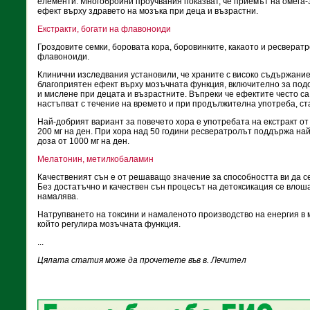
елементи. Многобройни проучвания показват, че приемът на омега-
ефект върху здравето на мозъка при деца и възрастни.
Екстракти, богати на флавоноиди
Гроздовите семки, боровата кора, боровинките, какаото и ресверат
флавоноиди.
Клинични изследвания установили, че храните с високо съдържани
благоприятен ефект върху мозъчната функция, включително за под
и мислене при децата и възрастните. Въпреки че ефектите често са
настъпват с течение на времето и при продължителна употреба, с
Най-добрият вариант за повечето хора е употребата на екстракт от 
200 мг на ден. При хора над 50 години ресвератролът поддържа на
доза от 1000 мг на ден.
Мелатонин, метилкобаламин
Качественият сън е от решаващо значение за способността ви да с
Без достатъчно и качествен сън процесът на детоксикация се влош
намалява.
Натрупването на токсини и намаленото производство на енергия в 
който регулира мозъчната функция.
...
Цялата статия може да прочетете във в. Лечител