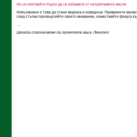
Не се опитвайте бързо да се избавите от натрапчивите мисли
Невъзможно е това да стане веднага и изведнъж. Привикнете малко 
след стъпка прехвърляйте своето внимание, измествайте фокуса къ
...
Цялата статия може да прочетете във в. Лечител