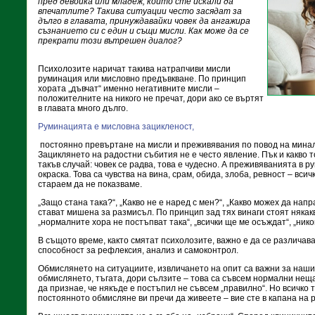
пред девойка или младеж, които сте искали да
впечатлите? Такива ситуации често засядат за
дълго в главата, принуждавайки човек да ангажира
съзнанието си с един и същи мисли. Как може да се
прекрати този вътрешен диалог?
Психолозите наричат такива натрапчиви мисли
руминация или мисловно предъвкване. По принцип
хората „дъвчат“ именно негативните мисли –
положителните на никого не пречат, дори ако се въртят
в главата много дълго.
Руминацията е мисловна зацикленост,
постоянно превъртане на мисли и преживявания по повод на мина
Зациклянето на радостни събития не е често явление. Пък и какво 
такъв случай: човек се радва, това е чудесно. А преживяванията в 
окраска. Това са чувства на вина, срам, обида, злоба, ревност – вси
стараем да не показваме.
„Защо стана така?“, „Какво не е наред с мен?“, „Какво можех да напр
стават мишена за размисъл. По принцип зад тях винаги стоят някак
„нормалните хора не постъпват така“, „всички ще ме осъждат“, „нико
В същото време, както смятат психолозите, важно е да се различав
способност за рефлексия, анализ и самоконтрол.
Обмислянето на ситуациите, извличането на опит са важни за наши
обмислянето, тъгата, дори сълзите – това са съвсем нормални нещ
да признае, че някъде е постъпил не съвсем „правилно“. Но всичко т
постоянното обмисляне ви пречи да живеете – вие сте в капана на 