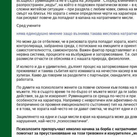
Всъщност руминацията не е съдба на „избрани“. Според клиничните
разпространен „недъг“, на който е подложен практически всеки – в 
сложни житейски ситуации – при раздяла с любим човек, смяна на 
смърт на близък. Но хората с някои определени черти на характера
пак рискуват повече да попаднат в капана на натрапчивите мисли.
Сред учените
няма единодушно мнение защо възниква такава мисловна натрапчи
Но може да се отбележи, че в рисковата група попадат хората, коит
контролираща, забранена среда, с потискане на емоциите и ориент
самостоятелността, самоконтрола. Важен фактор представляват и 
нервна система, процесите на възбуждане и затормозяване. Т.е. ск
размисли отчасти се обяснява и с нашата природа, физиология.
И колкото и да е удивително, дългият процес на затормозяване при
преживяват и такива събития като измамата на нечестен касиер в 
хулиган. Какво да говорим за разделите с партньори, скандалите, и
работата.
По думите на психолозите жените са повече склонни към поява на 
мъжете. Но в същото време те по-бързо от мъжете могат да ги заб
действия, за да ги изкоренят. Руминацията се среща по-често и при
особености на характера. Например с невротичен или афективно-ла
безпричинно се променя емоционалното състояние) тип на личност
е в това, че хората най-често не си дават сметка, че въртят едни и 
Зациклянето на едни и същи мисли в края на краищата може да до
нарушения, най-често „психосоматични“.
Психолозите препоръчват няколко начина за борба с натрапчивит
помогнат за преустановяване на този тревожен и изнурителен „м