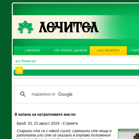
НАЧАЛО
ОТ АТАНАС ЦОНКОВ
В-К ЛЕЧИТЕЛ
ТЪРГ
в-к Лечител
В капана на натрапчивите мисли
Брой: 33, 15 август 2024 - Стриите
Скарали сте се с някой съсед, сгрешили сте нещо в
работата или сте се оказали в глупаво положение