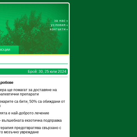
за нас
условия
контакти
МОЦИИ
Брой: 30, 25 юли 2024
дробове
ера ще помагат за доставяне на
рапевтични препарати
екарите са бити, 50% са обиждани от
и
ята е най-доброто лечение
– вълшебната екзотична подправка
терапия предотвратява свързано с
то мозъчно увреждане