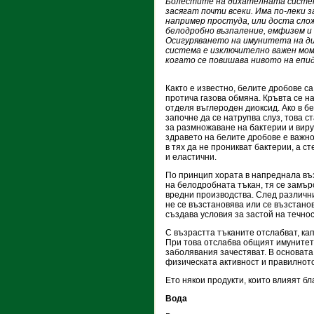
Болестите на дихателната систе
засягат почти всеки. Има по-леки з
например простуда, или доста сло
белодробно възпаление, емфизем и
Осигуряването на имунитета на 
система е изключително важен мо
когато се повишава нивото на епи
Както е известно, белите дробове са
протича газова обмяна. Кръвта се н
отдeля въглероден диоксид. Ако в б
започне да се натрупва слуз, това с
за размножаване на бактерии и виру
здравето на белите дробове е важно
в тях да не проникват бактерии, а с
и еластични.
По принцип хората в напреднала въ
на белодробната тъкан, тя се замър
вредни производства. След различн
не се възстановява или се възстано
създава условия за застой на течнос
С възрастта тъканите отслабват, ка
При това отслабва общият имунитет.
заболявания зачестяват. В основата
физическата активност и правилнот
Ето някои продукти, които влияят б
Вода