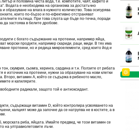
литър и половина чиста вода, т.е. компотите, чаят, кафето и
ата“. Водата е необходима на организма за достатъчно
и образуване на влага в нужното количество. Това осигурява
онхите, които по-бързо и по-ефективно отстраняват
хателните пътища. При това слуз­та ще бъде по-течна, поради
ма да застоява в белите дробове.
родукти с богато съдържание на протеини, например яйца,
ват морски продукти, например скариди, раци, миди. В тях има
ояване протеини, но и редица микроелементи, сред които йод и
тон, скумрия, сьомга, херинга, сардина и т.н. Ползите от рибата
тя е източник на протеини, нужни за образуване на нови клетки
а. Второ, витамин А, който се съдържа в рибеното масло,
имите и капилярите.
вободните радикали, защото той е антиоксидант.
дукти, съдържащи витамин D, който контролира усвояването на
шени, калцият може да започне да се натрупва не в костите, а в
ове.
, морската риба, яйцата. Имайте предвид, че този витамин се
то на ултравиолетовите лъчи.