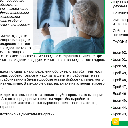
ма периодично
В края н
аболявания –
уморени
жни, такива като
 други патологии.
Не пушет
дихателната
Има ли в
мент особено
излишни
демична опасност.
Собствен
психични
 мястото, където
асища с кислород и
ТАЛОНИ
елодробната тъкан
тава идеално място
си. Ето защо за
Брой 52,
 от тях лесно и своевременно да се отстранява течният секрет,
Брой 51,
тените на съдовете и другите епителни тъкани да остават здрави
Брой 50,
зраст по силата на определени обстоятелства губят плътност
Брой 49,
сява, особено това се отнася за пушачите и работещите във
и заболявания в белите дробове остава фиброзна тъкан, която
Брой 48,
вява частично. Възможно е също разтягане на алвеолите, което
Брой 47,
т.
Брой 46,
пилярите се замърсяват, алвеолите губят привичната си форма.
 Ако не се предприемат никакви мерки, белодробните
Брой 45,
 на профилактиката стоят здравословният начин на живот,
о хранене.
Брой 44,
лаготворно на дихателните органи.
Брой 43,