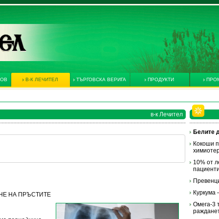
КОВ
В-К ЛЕЧИТЕЛ
ТЪРГОВСКА ВЕРИГА
ПРОДУКТИ
ПРО
в-к Лечител
Белите 
Кокоши п
химиоте
10% от л
пациент
Превенци
Куркума 
ВАНЕ НА ПРЪСТИТЕ
Омега-3 
раждане