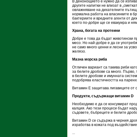
В денонощието е нужно да се изпива 
другите напитки не влизат в „сметк
овлажняване на дихателните пътища 
нормална работа на власинките в бр
бактериите и вредните агенти от ди
което по-добре ще се евакуира и ня
Храна, богата на протеини
Добре е това да бъдат животински п
месо. Но най-добре е да се употребя
не само много ценни и лесни за усв
желязо.
Мазна морска риба
Отличен вариант са такива риби като 
за белите дробове са много. Първо, 
в белите дробове и имунната систем
подобрява еластичността на паренх
Витамин Е защитава лигавиците от с
Продукти, съдържащи витамин D
Необходимо е да се консумират про
калция. Ако тези процеси бъдат нару
съдовете, бъбреците и белите дроб
Витамин D се съдържа в черния дроб
изработва в кожата под въздействие
...