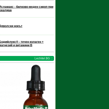
Исламакс - билково-меден сироп при
кашлица
Дяволски нокът
Бодифлекс® - течен колаген +
магнезий и витамини В
Lechitel.BG :::