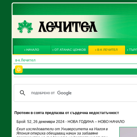
НАЧАЛО
ОТ АТАНАС ЦОНКОВ
В-К ЛЕЧИТЕЛ
ТЪРГ
в-к Лечител
Протеин в соята предпазва от сърдечна недостатъчност
Брой: 52, 26 декември 2024 - НОВА ГОДИНА – НОВО НАЧАЛО
Екип изследователи от Университета на Нагоя в
Япония откриха обещаващ начин за забавяне