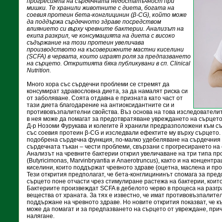
прогресията на сърдечната недостатъчност при
мишки. Те хранили животните с диета, богата на
соевия протеин бета-конглицинин (β-CG), който може
да поддържа сърдечното здраве посредством
влиянието си върху чревните бактерии. Анализът на
екипа разкрил, че консумацията на диета с високо
съдържание на този протеин увеличава
производството на късоверижните мастни киселини
(SCFA) в червата, които играят роля за предпазването
на сърцето. Откритията бяха публикувани в сп. Clinical
Nutrition.
Много хора със сърдечни проблеми се стремят да
консумират здравословна диета, за да намалят риска си
от заболяване. Соята отдавна е призната като част от
тази диета благодарение на антиоксидантните си и
противовъзпалителни свойства. Въз основа на това изследователи
в нея може да помагат за предотвратяване увреждането на сърцето
Д-р Нозоми Фурукава и колегите й хранили предразположени към 
със соевия протеин β-CG и изследвали ефектите му върху сърцето
подобрена сърдечна функция, по-малко удебеляване на сърдечния
сърдечната тъкан – чести проблеми, свързани с прогресирането на
Анализът на чревните бактерии открил увеличаване на три типа п
(Butyricimonas, Marvinbryantia и Anaerotruncus), както и на концен
киселини, които поддържат чревното здраве (оцетна, маслена и пр
Тези открития предполагат, че бета-конглицининът спомага за пре
сърцето поне отчасти чрез стимулиране растежа на бактерии, които
Бактериите произвеждат SCFA в дебелото черво в процеса на разгр
вещества от храната. За тях е известно, че имат противовъзпалител
поддържане на чревното здраве. Но новите открития показват, че 
може да помагат и за предпазването на сърцето от увреждане, при
налягане.