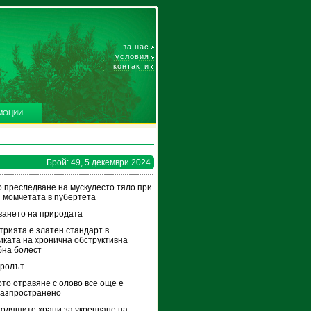
за нас
условия
контакти
МОЦИИ
Брой: 49, 5 декември 2024
 преследване на мускулесто тяло при
 момчетата в пубертета
ането на природата
рията е златен стандарт в
иката на хронична обструктивна
бна болест
тролът
то отравяне с олово все още е
разпространено
одящите храни за укрепване на