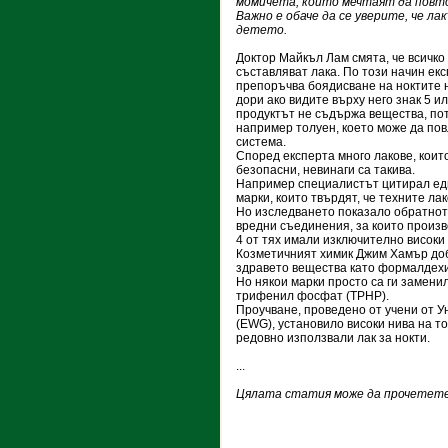
момичета, които мечтаят да повто
Важно е обаче да се уверите, че ла
детето.
Доктор Майкъл Лам смята, че всичко
съставляват лака. По този начин ек
препоръчва боядисване на ноктите н
дори ако видите върху него знак 5 ил
продуктът не съдържа вещества, по
например толуен, което може да пов
система.
Според експерта много лакове, коит
безопасни, невинаги са такива.
Например специалистът цитирал ед
марки, които твърдят, че техните лак
Но изследването показало обратнот
вредни съединения, за които произв
4 от тях имали изключително високи
Козметичният химик Джим Хамър доб
здравето вещества като формалдехи
Но някои марки просто са ги замен
трифенил фосфат (TPHP).
Проучване, проведено от учени от У
(EWG), установило високи нива на то
редовно използвали лак за нокти.
...
Цялата статия може да прочетете 