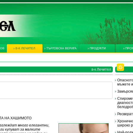
КОВ
В-К ЛЕЧИТЕЛ
ТЪРГОВСКА ВЕРИГА
ПРОДУКТИ
ПРО
в-к Лечител
Опасното
мъжете и
Замърсяв
Спиромет
диагност
белодро
Ресвера
СТТА НА ХАШИМОТO
Хронично
изглеждат много елегантни,
широко 
 ги купуват за малките
Най-подх