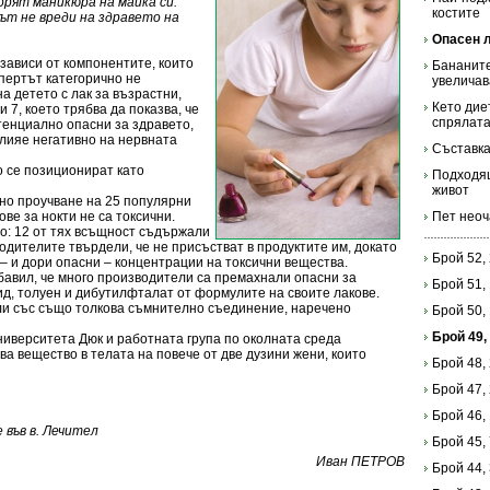
рят маникюра на майка си.
костите
кът не вреди на здравето на
Опасен л
 зависи от компонентите, които
Бананите
спертът категорично не
увеличав
а детето с лак за възрастни,
Кето дие
и 7, което трябва да показва, че
спрялата
тенциално опасни за здравето,
лияе негативно на нервната
Съставка
о се позиционират като
Подходящ
живот
но проучване на 25 популярни
ове за нокти не са токсични.
Пет неоч
о: 12 от тях всъщност съдържали
одителите твърдели, че не присъстват в продуктите им, докато
Брой 52,
 – и дори опасни – концентрации на токсични вещества.
авил, че много производители са премахнали опасни за
Брой 51,
д, толуен и дибутилфталат от формулите на своите лакове.
или със също толкова съмнително съединение, наречено
Брой 50,
Брой 49,
ниверситета Дюк и работната група по околната среда
ва вещество в телата на повече от две дузини жени, които
Брой 48,
Брой 47,
Брой 46,
във в. Лечител
Брой 45,
Иван ПЕТРОВ
Брой 44,