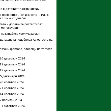
и е детският лак за нокти?
, овесените ядки и киселото мляко
ат риска от диабет
тата и добавките рестартират
 менструация
 на канабиса увеличава съня
ата диета подобрява качеството на
аквани фактора, влияещи на теглото
 26 декември 2024
 19 декември 2024
 12 декември 2024
 5 декември 2024
 28 ноември 2024
 21 ноември 2024
 14 ноември 2024
 7 ноември 2024
 31 октомври 2024