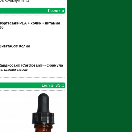
 24 октомври 2024
Продукти
Фортесан® PEA + холин + витамин
В6
Витатабс® Холин
Кардиосан® (Cardiosan®) - формула
за здраво сърце
Lechitel.BG :::