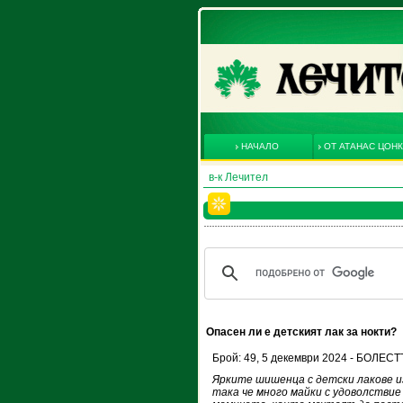
НАЧАЛО
ОТ АТАНАС ЦОН
в-к Лечител
Опасен ли е детският лак за нокти?
Брой: 49, 5 декември 2024 - БОЛЕ
Ярките шишенца с детски лакове 
така че много майки с удоволствие